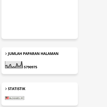
JUMLAH PAPARAN HALAMAN
5
7
9
0
9
7
5
STATISTIK