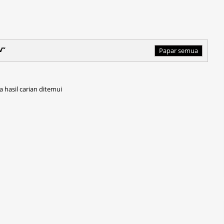
V
Papar semua
a hasil carian ditemui