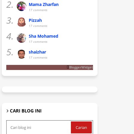
2.
Mama Zharfan
17 comments
3.
Pizzah
17 comments
4.
Sha Mohamed
17 comments
5.
shaizhar
17 comments
BloggerWidget
CARI BLOG INI