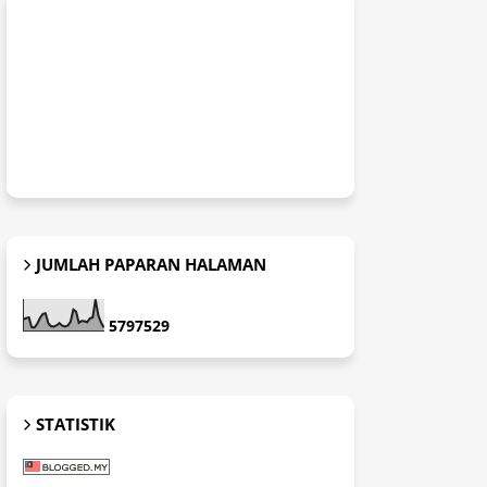
JUMLAH PAPARAN HALAMAN
5
7
9
7
5
2
9
STATISTIK