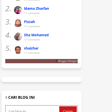
2.
Mama Zharfan
17 comments
3.
Pizzah
17 comments
4.
Sha Mohamed
17 comments
5.
shaizhar
17 comments
BloggerWidget
CARI BLOG INI