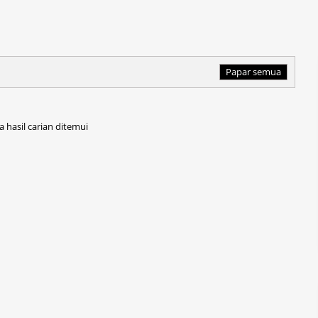
Papar semua
a hasil carian ditemui