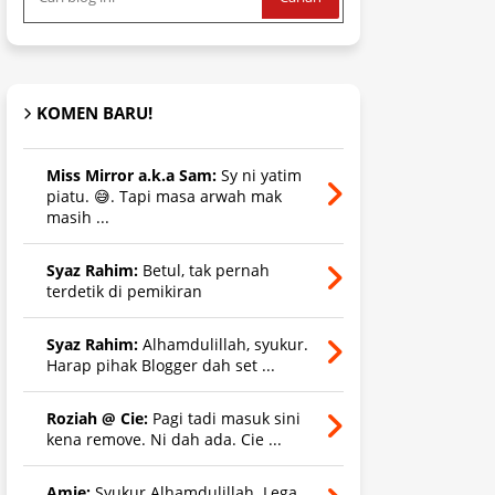
KOMEN BARU!
Miss Mirror a.k.a Sam:
Sy ni yatim
piatu. 😅. Tapi masa arwah mak
masih ...
Syaz Rahim:
Betul, tak pernah
terdetik di pemikiran
Syaz Rahim:
Alhamdulillah, syukur.
Harap pihak Blogger dah set ...
Roziah @ Cie:
Pagi tadi masuk sini
kena remove. Ni dah ada. Cie ...
Amie:
Syukur Alhamdulillah. Lega