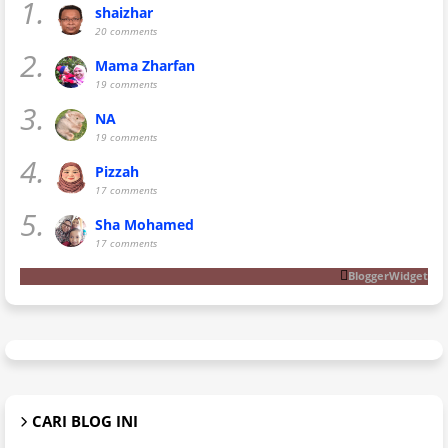
1.
shaizhar
20 comments
2.
Mama Zharfan
19 comments
3.
NA
19 comments
4.
Pizzah
17 comments
5.
Sha Mohamed
17 comments
BloggerWidget
CARI BLOG INI