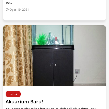
pe…
Ogos 19, 2021
zaimi
Akuarium Baru!
Ye.. Macam aku cakap haritu, zaimi dah beli akuarium untuk