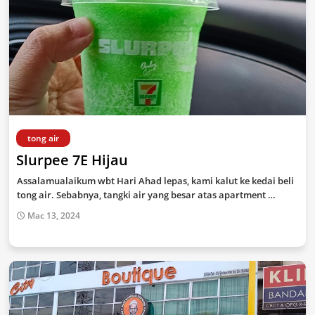
tong air
Slurpee 7E Hijau
Assalamualaikum wbt Hari Ahad lepas, kami kalut ke kedai beli
tong air. Sebabnya, tangki air yang besar atas apartment …
Mac 13, 2024