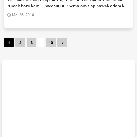
rumah baru kami... Weehuuuu!! Semalam siap bawak adam k…
Mei 26, 2014
...
1
2
3
10