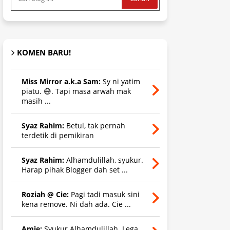
KOMEN BARU!
Miss Mirror a.k.a Sam:
Sy ni yatim
piatu. 😅. Tapi masa arwah mak
masih ...
Syaz Rahim:
Betul, tak pernah
terdetik di pemikiran
Syaz Rahim:
Alhamdulillah, syukur.
Harap pihak Blogger dah set ...
Roziah @ Cie:
Pagi tadi masuk sini
kena remove. Ni dah ada. Cie ...
Amie:
Syukur Alhamdulillah. Lega