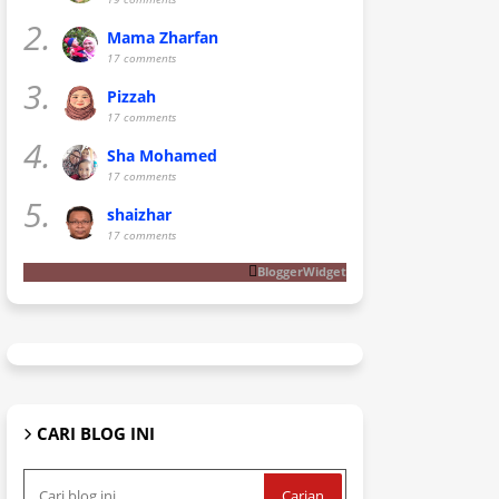
2.
Mama Zharfan
17 comments
3.
Pizzah
17 comments
4.
Sha Mohamed
17 comments
5.
shaizhar
17 comments
BloggerWidget
CARI BLOG INI