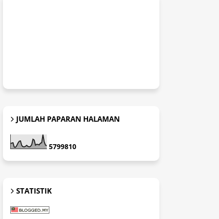
JUMLAH PAPARAN HALAMAN
5
7
9
9
8
1
0
STATISTIK