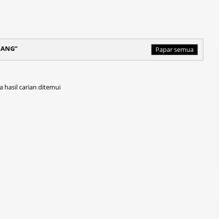
HANG
Papar semua
a hasil carian ditemui