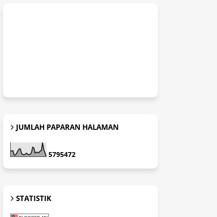
JUMLAH PAPARAN HALAMAN
5
7
9
5
4
7
2
STATISTIK