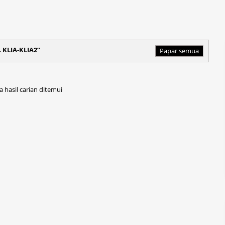
 KLIA-KLIA2
Papar semua
a hasil carian ditemui