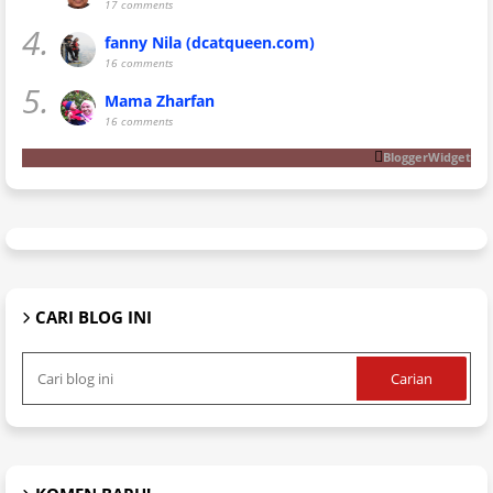
17 comments
4.
fanny Nila (dcatqueen.com)
16 comments
5.
Mama Zharfan
16 comments
BloggerWidget
CARI BLOG INI