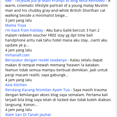
686 - Terjebak Jua @ Main Prompt vs Blog kena Removed
-
A
warm, cinematic lifestyle portrait of a young malay Muslim
man and his chubby gray-and-white British Shorthair cat
walking beside a minimalist beige...
3 jam yang lalu
Mama Tisya
I'm back from holiday
-
Aku baru balik bercuti 3 hari 2
malam redeem voucher FREE stay yg dpt time beli
handphone aritu nak tahu hotel mana aku stay...nanti aku
update ye p...
4 jam yang lalu
mrhanafi.com
Bersyukur dengan rezeki seadanya
-
Kalau selalu dapat
makan di tempat mewah memang ‘heaven’ la katakan.
Namun tidak semua mampu berbuat demikian. Jadi untuk
pergi macam realiti, saya gabungk...
4 jam yang lalu
Azie Kitchen
Rendang Kacang Nismilan Ayam Tua
-
Saya masih trauma
dengan kehilangan akses blog saya semalam. Pertama kali
terjadi bila blog saya telah di locked dan tidak boleh diakses
langsung. Konon...
4 jam yang lalu
Alam Sari Di Tanah Jauhar