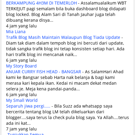
BERKAMPUNG 4H3M DI TEMERLOH
-
Assalamualaikum WBT
TERKEJUT pagi semalam bila buka dashboard blog didapati
blog locked. Blog Alam Sari di Tanah Jauhar juga telah
dibuang kerana disya...
4 jam yang lalu
Mia Liana
Trafik Blog Masih Maintain Walaupun Blog Tiada Update
-
Diam tak diam dalam tempoh blog ini bercuti dari update,
tidak sangka trafik blog ini tetap konsisten setiap hari. Ada
hari trafik blog ini mencanak naik...
6 jam yang lalu
My Story Board
ANUAR CURRY FISH HEAD - BANGSAR
-
As SalamHari Ahad
kami ke Bangsar sebab Harta nak belanja & bagi kami
merasa kari kepala ikan. Kedai ni macam dekat medan
selera je. Meja kena pandai-panda...
6 jam yang lalu
My Small World
Separuh jiwa pergi.....
-
Bila Suzz ada whatsapp saya
bercerita tentang blog LM telah dikeluarkan dari
blogger....saya terus la check pula blog saya. Ya Allah....terus
ada ini kat...
7 jam yang lalu
Tunjukkan Semua