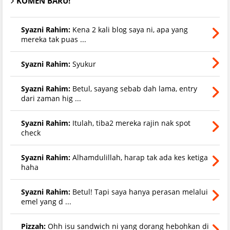
KOMEN BARU!
Syazni Rahim:
Kena 2 kali blog saya ni, apa yang
mereka tak puas ...
Syazni Rahim:
Syukur
Syazni Rahim:
Betul, sayang sebab dah lama, entry
dari zaman hig ...
Syazni Rahim:
Itulah, tiba2 mereka rajin nak spot
check
Syazni Rahim:
Alhamdulillah, harap tak ada kes ketiga
haha
Syazni Rahim:
Betul! Tapi saya hanya perasan melalui
emel yang d ...
Pizzah:
Ohh isu sandwich ni yang dorang hebohkan di