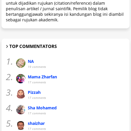
untuk dijadikan rujukan (citation/reference) dalam
penulisan artikel / jurnal saintifik. Pemilik blog tidak
bertanggungjawab sekiranya isi kandungan blog ini diambil
sebagai rujukan akademik.
TOP COMMENTATORS
1.
NA
19 comments
2.
Mama Zharfan
17 comments
3.
Pizzah
17 comments
4.
Sha Mohamed
17 comments
5.
shaizhar
17 comments