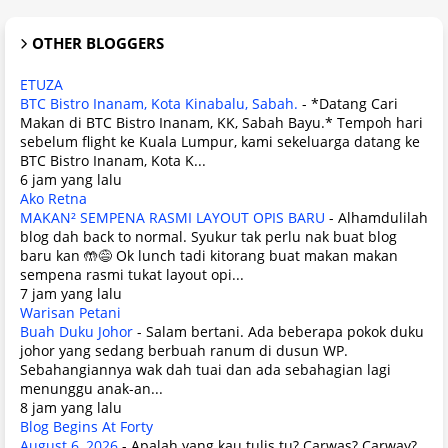
OTHER BLOGGERS
ETUZA
BTC Bistro Inanam, Kota Kinabalu, Sabah.
-
*Datang Cari
Makan di BTC Bistro Inanam, KK, Sabah Bayu.* Tempoh hari
sebelum flight ke Kuala Lumpur, kami sekeluarga datang ke
BTC Bistro Inanam, Kota K...
6 jam yang lalu
Ako Retna
MAKAN² SEMPENA RASMI LAYOUT OPIS BARU
-
Alhamdulilah
blog dah back to normal. Syukur tak perlu nak buat blog
baru kan 🤲😅 Ok lunch tadi kitorang buat makan makan
sempena rasmi tukat layout opi...
7 jam yang lalu
Warisan Petani
Buah Duku Johor
-
Salam bertani. Ada beberapa pokok duku
johor yang sedang berbuah ranum di dusun WP.
Sebahangiannya wak dah tuai dan ada sebahagian lagi
menunggu anak-an...
8 jam yang lalu
Blog Begins At Forty
August 6, 2026
-
Apalah yang kau tulis tu? Carwas? Carway?