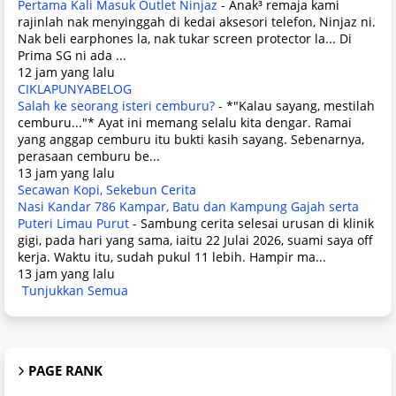
Pertama Kali Masuk Outlet Ninjaz
-
Anak³ remaja kami
rajinlah nak menyinggah di kedai aksesori telefon, Ninjaz ni.
Nak beli earphones la, nak tukar screen protector la... Di
Prima SG ni ada ...
12 jam yang lalu
CIKLAPUNYABELOG
Salah ke seorang isteri cemburu?
-
*"Kalau sayang, mestilah
cemburu..."* Ayat ini memang selalu kita dengar. Ramai
yang anggap cemburu itu bukti kasih sayang. Sebenarnya,
perasaan cemburu be...
13 jam yang lalu
Secawan Kopi, Sekebun Cerita
Nasi Kandar 786 Kampar, Batu dan Kampung Gajah serta
Puteri Limau Purut
-
Sambung cerita selesai urusan di klinik
gigi, pada hari yang sama, iaitu 22 Julai 2026, suami saya off
kerja. Waktu itu, sudah pukul 11 lebih. Hampir ma...
13 jam yang lalu
Tunjukkan Semua
PAGE RANK