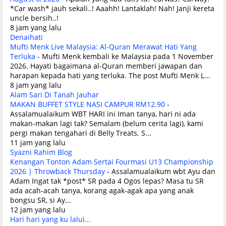
*Car wash* jauh sekali..! Aaahh! Lantaklah! Nah! Janji kereta
uncle bersih..!
8 jam yang lalu
Denaihati
Mufti Menk Live Malaysia: Al-Quran Merawat Hati Yang
Terluka
-
Mufti Menk kembali ke Malaysia pada 1 November
2026. Hayati bagaimana al-Quran memberi jawapan dan
harapan kepada hati yang terluka. The post Mufti Menk L...
8 jam yang lalu
Alam Sari Di Tanah Jauhar
MAKAN BUFFET STYLE NASI CAMPUR RM12.90
-
Assalamualaikum WBT HARI ini Iman tanya, hari ni ada
makan-makan lagi tak? Semalam (belum cerita lagi), kami
pergi makan tengahari di Belly Treats. S...
11 jam yang lalu
Syazni Rahim Blog
Kenangan Tonton Adam Sertai Fourmasi U13 Championship
2026 | Throwback Thursday
-
Assalamualaikum wbt Ayu dan
Adam Ingat tak *post* SR pada 4 Ogos lepas? Masa tu SR
ada acah-acah tanya, korang agak-agak apa yang anak
bongsu SR, si Ay...
12 jam yang lalu
Hari hari yang ku lalui...