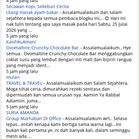
4 jam yang lalu
Secawan Kopi, Sekebun Cerita
Ulang masak ayam bakar
-
Assalamualaikum dan salam
sejahtera kepada semua pembaca blogku ini... 😊 Hari ini
nak tulis tentang apa saya masak pada hari Sabtu, 25 Julai
2026 yang ...
5 jam yang lalu
KasihkuAmani
Ovomaltine Crunchy Chocolate Bar
-
Assalamualaikum.. Hye
semua.. Ovomaltine Crunchy Chocolate Bar menggabungkan
coklat susu yang lembut dengan inti malt dan bijirin rangup
yang menjadi ident...
5 jam yang lalu
mulan
TRAVEL & TRAVEL
-
Assalamualaikum dan Salam Sejahtera.
Moga sihat ceria, dimurahkan rezeki sentiasa dan
dipermudah kan semua urusan nya. Aamiin Ya Rabbal
Aalamiin. Juma...
5 jam yang lalu
SURIA AMANDA
Group Marhaban Di Office
-
Assalamualaikum wrt.. Selasa
lepas...entah kenapa kami bertiga sama warna lagi...ini
bukan kali pertama ye..ni dah banyak kali..dalam seminggu
mesti ada ...