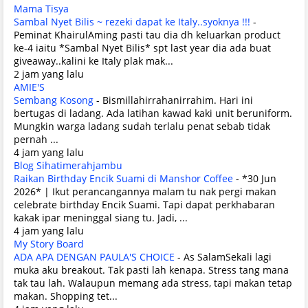
Mama Tisya
Sambal Nyet Bilis ~ rezeki dapat ke Italy..syoknya !!!
-
Peminat KhairulAming pasti tau dia dh keluarkan product
ke-4 iaitu *Sambal Nyet Bilis* spt last year dia ada buat
giveaway..kalini ke Italy plak mak...
2 jam yang lalu
AMIE'S
Sembang Kosong
-
Bismillahirrahanirrahim. Hari ini
bertugas di ladang. Ada latihan kawad kaki unit beruniform.
Mungkin warga ladang sudah terlalu penat sebab tidak
pernah ...
4 jam yang lalu
Blog Sihatimerahjambu
Raikan Birthday Encik Suami di Manshor Coffee
-
*30 Jun
2026* | Ikut perancangannya malam tu nak pergi makan
celebrate birthday Encik Suami. Tapi dapat perkhabaran
kakak ipar meninggal siang tu. Jadi, ...
4 jam yang lalu
My Story Board
ADA APA DENGAN PAULA'S CHOICE
-
As SalamSekali lagi
muka aku breakout. Tak pasti lah kenapa. Stress tang mana
tak tau lah. Walaupun memang ada stress, tapi makan tetap
makan. Shopping tet...