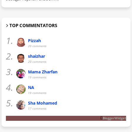
TOP COMMENTATORS
1.
Pizzah
20 comments
2.
shaizhar
20 comments
3.
Mama Zharfan
19 comments
4.
NA
19 comments
5.
Sha Mohamed
17 comments
BloggerWidget