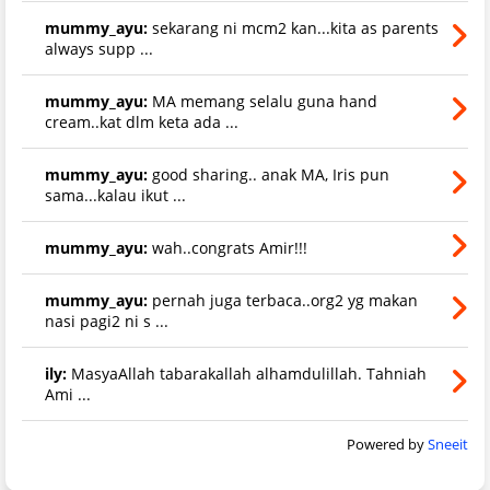
mummy_ayu:
sekarang ni mcm2 kan...kita as parents
always supp ...
mummy_ayu:
MA memang selalu guna hand
cream..kat dlm keta ada ...
mummy_ayu:
good sharing.. anak MA, Iris pun
sama...kalau ikut ...
mummy_ayu:
wah..congrats Amir!!!
mummy_ayu:
pernah juga terbaca..org2 yg makan
nasi pagi2 ni s ...
ily:
MasyaAllah tabarakallah alhamdulillah. Tahniah
Ami ...
Powered by
Sneeit