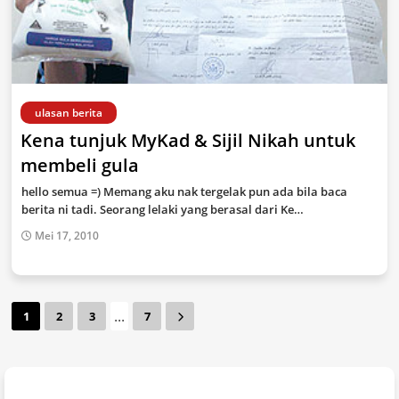
ulasan berita
Kena tunjuk MyKad & Sijil Nikah untuk
membeli gula
hello semua =) Memang aku nak tergelak pun ada bila baca
berita ni tadi. Seorang lelaki yang berasal dari Ke…
Mei 17, 2010
...
1
2
3
7