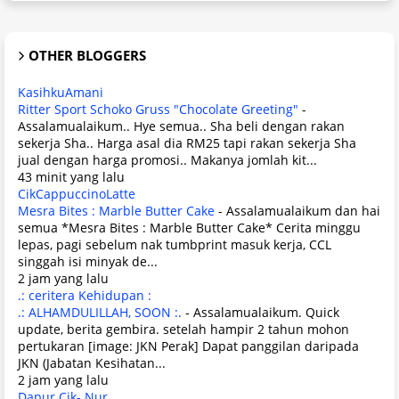
OTHER BLOGGERS
KasihkuAmani
Ritter Sport Schoko Gruss "Chocolate Greeting"
-
Assalamualaikum.. Hye semua.. Sha beli dengan rakan
sekerja Sha.. Harga asal dia RM25 tapi rakan sekerja Sha
jual dengan harga promosi.. Makanya jomlah kit...
43 minit yang lalu
CikCappuccinoLatte
Mesra Bites : Marble Butter Cake
-
Assalamualaikum dan hai
semua *Mesra Bites : Marble Butter Cake* Cerita minggu
lepas, pagi sebelum nak tumbprint masuk kerja, CCL
singgah isi minyak de...
2 jam yang lalu
.: ceritera Kehidupan :
.: ALHAMDULILLAH, SOON :.
-
Assalamualaikum. Quick
update, berita gembira. setelah hampir 2 tahun mohon
pertukaran [image: JKN Perak] Dapat panggilan daripada
JKN (Jabatan Kesihatan...
2 jam yang lalu
Dapur Cik- Nur