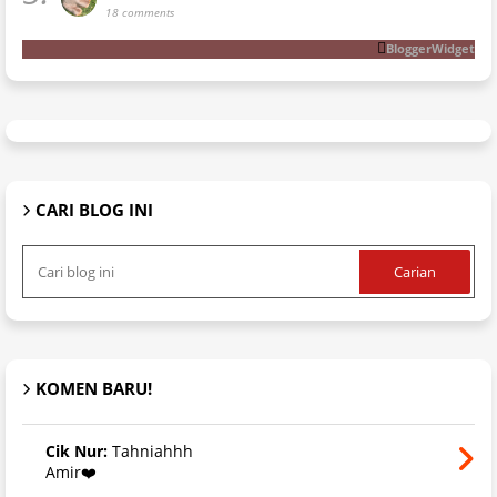
18 comments
BloggerWidget
CARI BLOG INI
KOMEN BARU!
Cik Nur:
Tahniahhh
Amir❤️