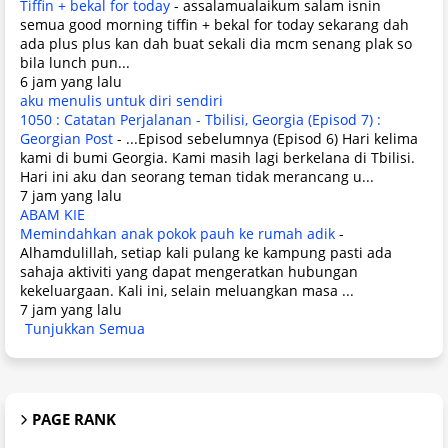
Tiffin + bekal for today
-
assalamualaikum salam isnin
semua good morning tiffin + bekal for today sekarang dah
ada plus plus kan dah buat sekali dia mcm senang plak so
bila lunch pun...
6 jam yang lalu
aku menulis untuk diri sendiri
1050 : Catatan Perjalanan - Tbilisi, Georgia (Episod 7) :
Georgian Post
-
...Episod sebelumnya (Episod 6) Hari kelima
kami di bumi Georgia. Kami masih lagi berkelana di Tbilisi.
Hari ini aku dan seorang teman tidak merancang u...
7 jam yang lalu
ABAM KIE
Memindahkan anak pokok pauh ke rumah adik
-
Alhamdulillah, setiap kali pulang ke kampung pasti ada
sahaja aktiviti yang dapat mengeratkan hubungan
kekeluargaan. Kali ini, selain meluangkan masa ...
7 jam yang lalu
Tunjukkan Semua
PAGE RANK