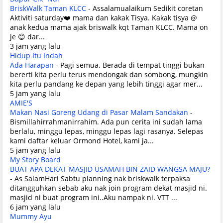
BriskWalk Taman KLCC
-
Assalamualaikum Sedikit coretan
Aktiviti saturday❤️ mama dan kakak Tisya. Kakak tisya @
anak kedua mama ajak briswalk kqt Taman KLCC. Mama on
je 😊 dar...
3 jam yang lalu
Hidup Itu Indah
Ada Harapan
-
Pagi semua. Berada di tempat tinggi bukan
bererti kita perlu terus mendongak dan sombong, mungkin
kita perlu pandang ke depan yang lebih tinggi agar mer...
5 jam yang lalu
AMIE'S
Makan Nasi Goreng Udang di Pasar Malam Sandakan
-
Bismillahirrahmanirrahim. Ada pun cerita ini sudah lama
berlalu, minggu lepas, minggu lepas lagi rasanya. Selepas
kami daftar keluar Ormond Hotel, kami ja...
5 jam yang lalu
My Story Board
BUAT APA DEKAT MASJID USAMAH BIN ZAID WANGSA MAJU?
-
As SalamHari Sabtu planning nak briskwalk terpaksa
ditangguhkan sebab aku nak join program dekat masjid ni.
masjid ni buat program ini..Aku nampak ni. VTT ...
6 jam yang lalu
Mummy Ayu