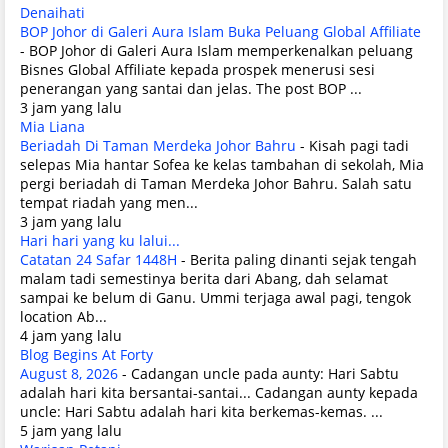
Denaihati
BOP Johor di Galeri Aura Islam Buka Peluang Global Affiliate
-
BOP Johor di Galeri Aura Islam memperkenalkan peluang
Bisnes Global Affiliate kepada prospek menerusi sesi
penerangan yang santai dan jelas. The post BOP ...
3 jam yang lalu
Mia Liana
Beriadah Di Taman Merdeka Johor Bahru
-
Kisah pagi tadi
selepas Mia hantar Sofea ke kelas tambahan di sekolah, Mia
pergi beriadah di Taman Merdeka Johor Bahru. Salah satu
tempat riadah yang men...
3 jam yang lalu
Hari hari yang ku lalui...
Catatan 24 Safar 1448H
-
Berita paling dinanti sejak tengah
malam tadi semestinya berita dari Abang, dah selamat
sampai ke belum di Ganu. Ummi terjaga awal pagi, tengok
location Ab...
4 jam yang lalu
Blog Begins At Forty
August 8, 2026
-
Cadangan uncle pada aunty: Hari Sabtu
adalah hari kita bersantai-santai... Cadangan aunty kepada
uncle: Hari Sabtu adalah hari kita berkemas-kemas. ...
5 jam yang lalu