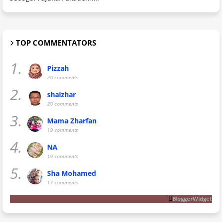
TOP COMMENTATORS
1.
Pizzah
20 comments
2.
shaizhar
20 comments
3.
Mama Zharfan
19 comments
4.
NA
19 comments
5.
Sha Mohamed
17 comments
BloggerWidget