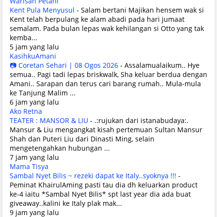
Warisan Petani
Kent Pula Menyusul
-
Salam bertani Majikan hensem wak si
Kent telah berpulang ke alam abadi pada hari jumaat
semalam. Pada bulan lepas wak kehilangan si Otto yang tak
kemba...
5 jam yang lalu
KasihkuAmani
📷 Coretan Sehari | 08 Ogos 2026
-
Assalamualaikum.. Hye
semua.. Pagi tadi lepas briskwalk, Sha keluar berdua dengan
Amani.. Sarapan dan terus cari barang rumah.. Mula-mula
ke Tanjung Malim ...
6 jam yang lalu
Ako Retna
TEATER : MANSOR & LIU
-
.:rujukan dari istanabudaya:.
Mansur & Liu mengangkat kisah pertemuan Sultan Mansur
Shah dan Puteri Liu dari Dinasti Ming, selain
mengetengahkan hubungan ...
7 jam yang lalu
Mama Tisya
Sambal Nyet Bilis ~ rezeki dapat ke Italy..syoknya !!!
-
Peminat KhairulAming pasti tau dia dh keluarkan product
ke-4 iaitu *Sambal Nyet Bilis* spt last year dia ada buat
giveaway..kalini ke Italy plak mak...
9 jam yang lalu