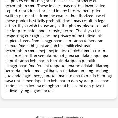
All photos on this blog are the exclusive property of
syaznirahim.com. These images may not be downloaded,
copied, reproduced, or used in any form without prior
written permission from the owner. Unauthorized use of
these photos is strictly prohibited and may result in legal
action. If you wish to use any of the photos, please contact
me for permission and licensing terms. Thank you for
respecting our rights and the privacy of the individuals
depicted. Penafian: Penggunaan Foto Tanpa Kebenaran
Semua foto di blog ini adalah hak milik eksklusif
syaznirahim.com. Imej-imej ini tidak boleh dimuat turun,
disalin, dihasilkan semula, atau digunakan dalam apa-apa
bentuk tanpa kebenaran bertulis daripada pemilik.
Penggunaan foto-foto ini tanpa kebenaran adalah dilarang
keras dan boleh mengakibatkan tindakan undang-undang.
Jika anda ingin menggunakan mana-mana foto, sila hubungi
saya untuk mendapatkan kebenaran dan syarat pelesenan.
Terima kasih kerana menghormati hak kami dan privasi
individu yang digambarkan.
All Right Reserved Copyright ©