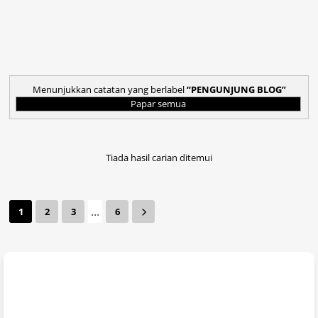
Menunjukkan catatan yang berlabel
PENGUNJUNG BLOG
Papar semua
Tiada hasil carian ditemui
...
1
2
3
6