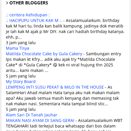
OTHER BLOGGERS
.: ceritera Kehidupan :
.: HACIPUPU UNTUK KAK M :.
-
Assalamualaikum. birthday
kak M hari tu, linda kan balik kampung. jadinya dok meratib
je lah kak M ajak p Mr DIY. nak cari hadiah birthday katanya.
ehh, p...
3 jam yang lalu
Mama Tisya
Matilda Chocolate Cake by Gula Cakery
-
Sambungan entry
lps makan kt Kfry... adik aku ajak try *Matilda Chocolate
Cake* di *Gula Cakery* 😋 kek ni viral hujung thn 2025
aritu... kami makan ...
5 jam yang lalu
My Story Board
LEMPENG INTI SUSU PEKAT & MILO IN THE HOUSE
-
As
SalamHari Ahad malam Hata tanya aku nak makan malam
apa? Aku jawab semua masih kenyang dan memasing tak
nak makan nasi. Sementara Hata tampal blind stic...
5 jam yang lalu
Alam Sari Di Tanah Jauhar
MAKAN NASI AYAM DI SANG GERAI
-
Assalamualaikum WBT
TENGAHARI tadi terkejut baca whatsapp dari bos dalam