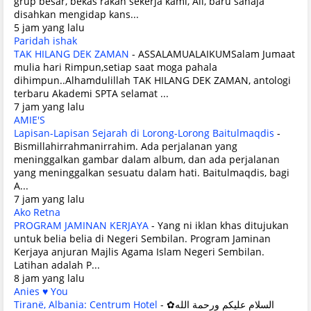
grup besar, bekas rakan sekerja kami, Ali, baru sahaja
disahkan mengidap kans...
5 jam yang lalu
Paridah ishak
TAK HILANG DEK ZAMAN
-
ASSALAMUALAIKUMSalam Jumaat
mulia hari Rimpun,setiap saat moga pahala
dihimpun..Alhamdulillah TAK HILANG DEK ZAMAN, antologi
terbaru Akademi SPTA selamat ...
7 jam yang lalu
AMIE'S
Lapisan-Lapisan Sejarah di Lorong-Lorong Baitulmaqdis
-
Bismillahirrahmanirrahim. Ada perjalanan yang
meninggalkan gambar dalam album, dan ada perjalanan
yang meninggalkan sesuatu dalam hati. Baitulmaqdis, bagi
A...
7 jam yang lalu
Ako Retna
PROGRAM JAMINAN KERJAYA
-
Yang ni iklan khas ditujukan
untuk belia belia di Negeri Sembilan. Program Jaminan
Kerjaya anjuran Majlis Agama Islam Negeri Sembilan.
Latihan adalah P...
8 jam yang lalu
Anies ♥ You
Tiranë, Albania: Centrum Hotel
-
✿السلام عليكم ورحمة الله