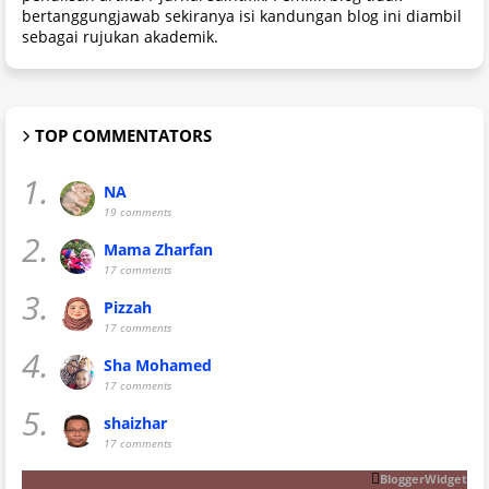
bertanggungjawab sekiranya isi kandungan blog ini diambil
sebagai rujukan akademik.
TOP COMMENTATORS
1.
NA
19 comments
2.
Mama Zharfan
17 comments
3.
Pizzah
17 comments
4.
Sha Mohamed
17 comments
5.
shaizhar
17 comments
BloggerWidget