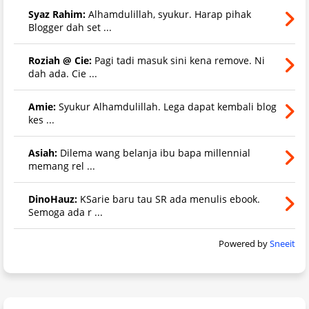
Syaz Rahim:
Alhamdulillah, syukur. Harap pihak
Blogger dah set ...
Roziah @ Cie:
Pagi tadi masuk sini kena remove. Ni
dah ada. Cie ...
Amie:
Syukur Alhamdulillah. Lega dapat kembali blog
kes ...
Asiah:
Dilema wang belanja ibu bapa millennial
memang rel ...
DinoHauz:
KSarie baru tau SR ada menulis ebook.
Semoga ada r ...
Powered by
Sneeit