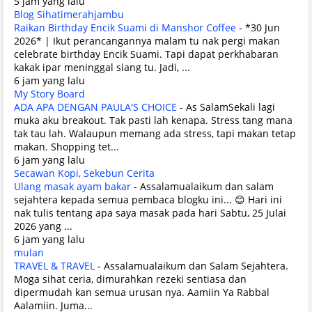
5 jam yang lalu
Blog Sihatimerahjambu
Raikan Birthday Encik Suami di Manshor Coffee
-
*30 Jun
2026* | Ikut perancangannya malam tu nak pergi makan
celebrate birthday Encik Suami. Tapi dapat perkhabaran
kakak ipar meninggal siang tu. Jadi, ...
6 jam yang lalu
My Story Board
ADA APA DENGAN PAULA'S CHOICE
-
As SalamSekali lagi
muka aku breakout. Tak pasti lah kenapa. Stress tang mana
tak tau lah. Walaupun memang ada stress, tapi makan tetap
makan. Shopping tet...
6 jam yang lalu
Secawan Kopi, Sekebun Cerita
Ulang masak ayam bakar
-
Assalamualaikum dan salam
sejahtera kepada semua pembaca blogku ini... 😊 Hari ini
nak tulis tentang apa saya masak pada hari Sabtu, 25 Julai
2026 yang ...
6 jam yang lalu
mulan
TRAVEL & TRAVEL
-
Assalamualaikum dan Salam Sejahtera.
Moga sihat ceria, dimurahkan rezeki sentiasa dan
dipermudah kan semua urusan nya. Aamiin Ya Rabbal
Aalamiin. Juma...