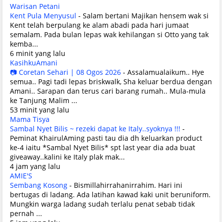
Warisan Petani
Kent Pula Menyusul
-
Salam bertani Majikan hensem wak si
Kent telah berpulang ke alam abadi pada hari jumaat
semalam. Pada bulan lepas wak kehilangan si Otto yang tak
kemba...
6 minit yang lalu
KasihkuAmani
📷 Coretan Sehari | 08 Ogos 2026
-
Assalamualaikum.. Hye
semua.. Pagi tadi lepas briskwalk, Sha keluar berdua dengan
Amani.. Sarapan dan terus cari barang rumah.. Mula-mula
ke Tanjung Malim ...
53 minit yang lalu
Mama Tisya
Sambal Nyet Bilis ~ rezeki dapat ke Italy..syoknya !!!
-
Peminat KhairulAming pasti tau dia dh keluarkan product
ke-4 iaitu *Sambal Nyet Bilis* spt last year dia ada buat
giveaway..kalini ke Italy plak mak...
4 jam yang lalu
AMIE'S
Sembang Kosong
-
Bismillahirrahanirrahim. Hari ini
bertugas di ladang. Ada latihan kawad kaki unit beruniform.
Mungkin warga ladang sudah terlalu penat sebab tidak
pernah ...