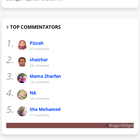
TOP COMMENTATORS
1.
Pizzah
20 comments
2.
shaizhar
20 comments
3.
Mama Zharfan
19 comments
4.
NA
19 comments
5.
Sha Mohamed
17 comments
BloggerWidget