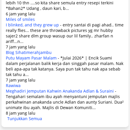
lebih 10 thn ....so kita share semula entry resepi terkini
*Bahan2* Udang , daun kari, b...
6 jam yang lalu
Miles of smiles
I blinked, and they grew up
-
entry santai di pagi ahad.. time
really flies... these are throwback pictures yg mr hubby
sajer2 share dlm group wasup our lil family.. zharfan n
ariff...n...
7 jam yang lalu
Blog Sihatimerahjambu
Putu Mayam Pasar Malam
-
*Julai 2026* | Encik Suami
dalam perjalanan balik kerja dan singgah pasar malam. Nak
beli apa-apa tak katanya. Saya pun tak tahu nak apa sebab
tak tahu a...
7 jam yang lalu
Rawiwa
Meghadiri Jemputan Kahwin Anakanda Adlan & Suraini
-
Tengahari semalam ibu ayah menyantuni jemputan majlis
perkahwinan anakanda uncle Adlan dan aunty Suriani. Dua²
unimate ibu ayah. Majlis di Dewan Komuniti...
8 jam yang lalu
Tunjukkan Semua