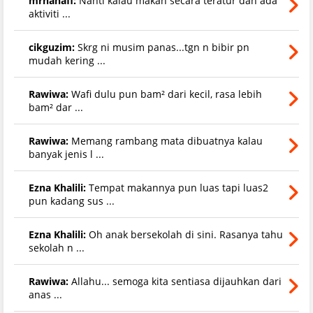
mrhanafi:
Nanti kalau makan secara teratur dan ada
aktiviti ...
cikguzim:
Skrg ni musim panas...tgn n bibir pn
mudah kering ...
Rawiwa:
Wafi dulu pun bam² dari kecil, rasa lebih
bam² dar ...
Rawiwa:
Memang rambang mata dibuatnya kalau
banyak jenis l ...
Ezna Khalili:
Tempat makannya pun luas tapi luas2
pun kadang sus ...
Ezna Khalili:
Oh anak bersekolah di sini. Rasanya tahu
sekolah n ...
Rawiwa:
Allahu... semoga kita sentiasa dijauhkan dari
anas ...