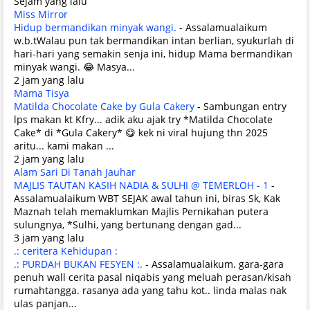
Sejam yang lalu
Miss Mirror
Hidup bermandikan minyak wangi.
-
Assalamualaikum
w.b.tWalau pun tak bermandikan intan berlian, syukurlah di
hari-hari yang semakin senja ini, hidup Mama bermandikan
minyak wangi. 😂 Masya...
2 jam yang lalu
Mama Tisya
Matilda Chocolate Cake by Gula Cakery
-
Sambungan entry
lps makan kt Kfry... adik aku ajak try *Matilda Chocolate
Cake* di *Gula Cakery* 😋 kek ni viral hujung thn 2025
aritu... kami makan ...
2 jam yang lalu
Alam Sari Di Tanah Jauhar
MAJLIS TAUTAN KASIH NADIA & SULHI @ TEMERLOH - 1
-
Assalamualaikum WBT SEJAK awal tahun ini, biras Sk, Kak
Maznah telah memaklumkan Majlis Pernikahan putera
sulungnya, *Sulhi, yang bertunang dengan gad...
3 jam yang lalu
.: ceritera Kehidupan :
.: PURDAH BUKAN FESYEN :.
-
Assalamualaikum. gara-gara
penuh wall cerita pasal niqabis yang meluah perasan/kisah
rumahtangga. rasanya ada yang tahu kot.. linda malas nak
ulas panjan...