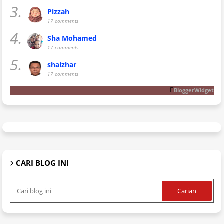
3.
Pizzah
17 comments
4.
Sha Mohamed
17 comments
5.
shaizhar
17 comments
BloggerWidget
CARI BLOG INI