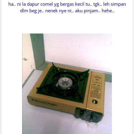
ha.. ni la dapur comel yg bergas kecil tu.. tgk.. leh simpan
dlm beg je.. nenek nye ni.. aku pinjam.. hehe..