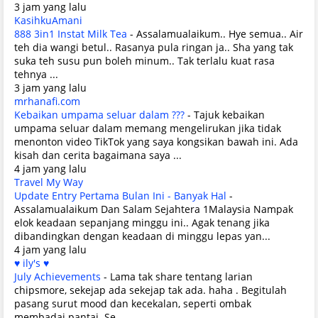
3 jam yang lalu
KasihkuAmani
888 3in1 Instat Milk Tea
-
Assalamualaikum.. Hye semua.. Air
teh dia wangi betul.. Rasanya pula ringan ja.. Sha yang tak
suka teh susu pun boleh minum.. Tak terlalu kuat rasa
tehnya ...
3 jam yang lalu
mrhanafi.com
Kebaikan umpama seluar dalam ???
-
Tajuk kebaikan
umpama seluar dalam memang mengelirukan jika tidak
menonton video TikTok yang saya kongsikan bawah ini. Ada
kisah dan cerita bagaimana saya ...
4 jam yang lalu
Travel My Way
Update Entry Pertama Bulan Ini - Banyak Hal
-
Assalamualaikum Dan Salam Sejahtera 1Malaysia Nampak
elok keadaan sepanjang minggu ini.. Agak tenang jika
dibandingkan dengan keadaan di minggu lepas yan...
4 jam yang lalu
♥ ily's ♥
July Achievements
-
Lama tak share tentang larian
chipsmore, sekejap ada sekejap tak ada. haha . Begitulah
pasang surut mood dan kecekalan, seperti ombak
membadai pantai. Se...