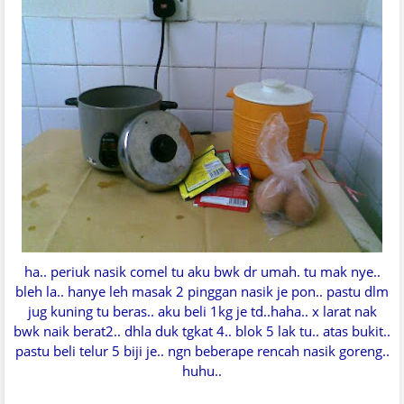
ha.. periuk nasik comel tu aku bwk dr umah. tu mak nye..
bleh la.. hanye leh masak 2 pinggan nasik je pon.. pastu dlm
jug kuning tu beras.. aku beli 1kg je td..haha.. x larat nak
bwk naik berat2.. dhla duk tgkat 4.. blok 5 lak tu.. atas bukit..
pastu beli telur 5 biji je.. ngn beberape rencah nasik goreng..
huhu..