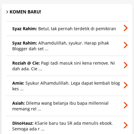
KOMEN BARU!
Syaz Rahim:
Betul, tak pernah terdetik di pemikiran
Syaz Rahim:
Alhamdulillah, syukur. Harap pihak
Blogger dah set ...
Roziah @ Cie:
Pagi tadi masuk sini kena remove. Ni
dah ada. Cie ...
Amie:
Syukur Alhamdulillah. Lega dapat kembali blog
kes ...
Asiah:
Dilema wang belanja ibu bapa millennial
memang rel ...
DinoHauz:
KSarie baru tau SR ada menulis ebook.
Semoga ada r ...