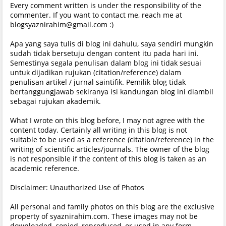
Every comment written is under the responsibility of the
commenter. If you want to contact me, reach me at
blogsyaznirahim@gmail.com :)
Apa yang saya tulis di blog ini dahulu, saya sendiri mungkin
sudah tidak bersetuju dengan content itu pada hari ini.
Semestinya segala penulisan dalam blog ini tidak sesuai
untuk dijadikan rujukan (citation/reference) dalam
penulisan artikel / jurnal saintifik. Pemilik blog tidak
bertanggungjawab sekiranya isi kandungan blog ini diambil
sebagai rujukan akademik.
What I wrote on this blog before, I may not agree with the
content today. Certainly all writing in this blog is not
suitable to be used as a reference (citation/reference) in the
writing of scientific articles/journals. The owner of the blog
is not responsible if the content of this blog is taken as an
academic reference.
Disclaimer: Unauthorized Use of Photos
All personal and family photos on this blog are the exclusive
property of syaznirahim.com. These images may not be
downloaded, copied, reproduced, or used in any form