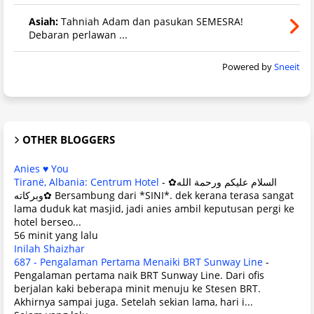
Asiah:
Tahniah Adam dan pasukan SEMESRA!
Debaran perlawan ...
Powered by
Sneeit
OTHER BLOGGERS
Anies ♥ You
Tiranë, Albania: Centrum Hotel
-
✿السلام عليكم ورحمة الله
وبركاته✿ Bersambung dari *SINI*. dek kerana terasa sangat
lama duduk kat masjid, jadi anies ambil keputusan pergi ke
hotel berseo...
56 minit yang lalu
Inilah Shaizhar
687 - Pengalaman Pertama Menaiki BRT Sunway Line
-
Pengalaman pertama naik BRT Sunway Line. Dari ofis
berjalan kaki beberapa minit menuju ke Stesen BRT.
Akhirnya sampai juga. Setelah sekian lama, hari i...