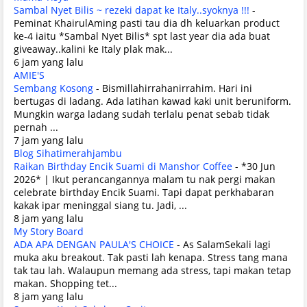
Sambal Nyet Bilis ~ rezeki dapat ke Italy..syoknya !!!
-
Peminat KhairulAming pasti tau dia dh keluarkan product
ke-4 iaitu *Sambal Nyet Bilis* spt last year dia ada buat
giveaway..kalini ke Italy plak mak...
6 jam yang lalu
AMIE'S
Sembang Kosong
-
Bismillahirrahanirrahim. Hari ini
bertugas di ladang. Ada latihan kawad kaki unit beruniform.
Mungkin warga ladang sudah terlalu penat sebab tidak
pernah ...
7 jam yang lalu
Blog Sihatimerahjambu
Raikan Birthday Encik Suami di Manshor Coffee
-
*30 Jun
2026* | Ikut perancangannya malam tu nak pergi makan
celebrate birthday Encik Suami. Tapi dapat perkhabaran
kakak ipar meninggal siang tu. Jadi, ...
8 jam yang lalu
My Story Board
ADA APA DENGAN PAULA'S CHOICE
-
As SalamSekali lagi
muka aku breakout. Tak pasti lah kenapa. Stress tang mana
tak tau lah. Walaupun memang ada stress, tapi makan tetap
makan. Shopping tet...
8 jam yang lalu