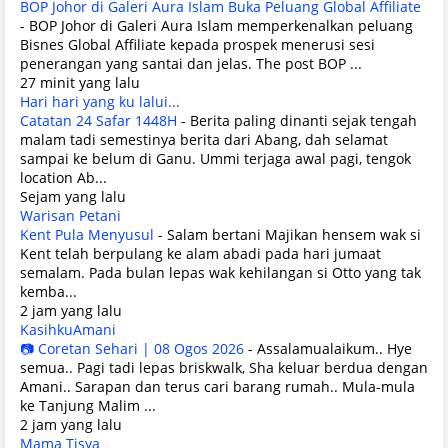
BOP Johor di Galeri Aura Islam Buka Peluang Global Affiliate
-
BOP Johor di Galeri Aura Islam memperkenalkan peluang
Bisnes Global Affiliate kepada prospek menerusi sesi
penerangan yang santai dan jelas. The post BOP ...
27 minit yang lalu
Hari hari yang ku lalui...
Catatan 24 Safar 1448H
-
Berita paling dinanti sejak tengah
malam tadi semestinya berita dari Abang, dah selamat
sampai ke belum di Ganu. Ummi terjaga awal pagi, tengok
location Ab...
Sejam yang lalu
Warisan Petani
Kent Pula Menyusul
-
Salam bertani Majikan hensem wak si
Kent telah berpulang ke alam abadi pada hari jumaat
semalam. Pada bulan lepas wak kehilangan si Otto yang tak
kemba...
2 jam yang lalu
KasihkuAmani
📷 Coretan Sehari | 08 Ogos 2026
-
Assalamualaikum.. Hye
semua.. Pagi tadi lepas briskwalk, Sha keluar berdua dengan
Amani.. Sarapan dan terus cari barang rumah.. Mula-mula
ke Tanjung Malim ...
2 jam yang lalu
Mama Tisya