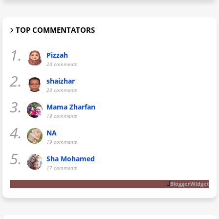
TOP COMMENTATORS
1.
Pizzah
20 comments
2.
shaizhar
20 comments
3.
Mama Zharfan
19 comments
4.
NA
19 comments
5.
Sha Mohamed
17 comments
BloggerWidget