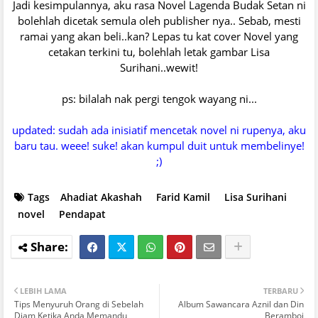
Jadi kesimpulannya, aku rasa Novel Lagenda Budak Setan ni
bolehlah dicetak semula oleh publisher nya.. Sebab, mesti
ramai yang akan beli..kan? Lepas tu kat cover Novel yang
cetakan terkini tu, bolehlah letak gambar Lisa
Surihani..wewit!
ps: bilalah nak pergi tengok wayang ni...
updated: sudah ada inisiatif mencetak novel ni rupenya, aku
baru tau. weee! suke! akan kumpul duit untuk membelinye!
;)
Tags
Ahadiat Akashah
Farid Kamil
Lisa Surihani
novel
Pendapat
LEBIH LAMA
TERBARU
Tips Menyuruh Orang di Sebelah
Album Sawancara Aznil dan Din
Diam Ketika Anda Memandu
Beramboi