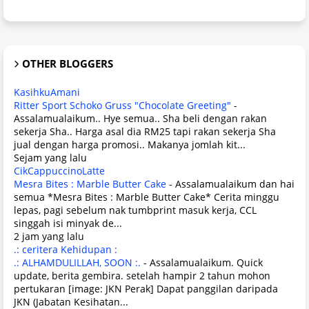
OTHER BLOGGERS
KasihkuAmani
Ritter Sport Schoko Gruss "Chocolate Greeting"
-
Assalamualaikum.. Hye semua.. Sha beli dengan rakan
sekerja Sha.. Harga asal dia RM25 tapi rakan sekerja Sha
jual dengan harga promosi.. Makanya jomlah kit...
Sejam yang lalu
CikCappuccinoLatte
Mesra Bites : Marble Butter Cake
-
Assalamualaikum dan hai
semua *Mesra Bites : Marble Butter Cake* Cerita minggu
lepas, pagi sebelum nak tumbprint masuk kerja, CCL
singgah isi minyak de...
2 jam yang lalu
.: ceritera Kehidupan :
.: ALHAMDULILLAH, SOON :.
-
Assalamualaikum. Quick
update, berita gembira. setelah hampir 2 tahun mohon
pertukaran [image: JKN Perak] Dapat panggilan daripada
JKN (Jabatan Kesihatan...