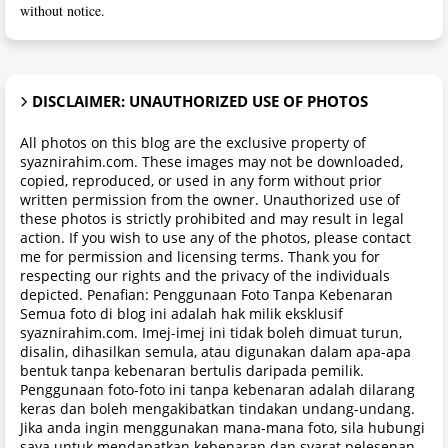
without notice.
DISCLAIMER: UNAUTHORIZED USE OF PHOTOS
All photos on this blog are the exclusive property of
syaznirahim.com. These images may not be downloaded,
copied, reproduced, or used in any form without prior
written permission from the owner. Unauthorized use of
these photos is strictly prohibited and may result in legal
action. If you wish to use any of the photos, please contact
me for permission and licensing terms. Thank you for
respecting our rights and the privacy of the individuals
depicted. Penafian: Penggunaan Foto Tanpa Kebenaran
Semua foto di blog ini adalah hak milik eksklusif
syaznirahim.com. Imej-imej ini tidak boleh dimuat turun,
disalin, dihasilkan semula, atau digunakan dalam apa-apa
bentuk tanpa kebenaran bertulis daripada pemilik.
Penggunaan foto-foto ini tanpa kebenaran adalah dilarang
keras dan boleh mengakibatkan tindakan undang-undang.
Jika anda ingin menggunakan mana-mana foto, sila hubungi
saya untuk mendapatkan kebenaran dan syarat pelesenan.