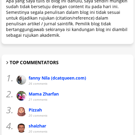
Apa yang saya tulis di blog ini dahulu, saya sendiri mungkin
sudah tidak bersetuju dengan content itu pada hari ini.
Semestinya segala penulisan dalam blog ini tidak sesuai
untuk dijadikan rujukan (citation/reference) dalam
penulisan artikel / jurnal saintifik. Pemilik blog tidak
bertanggungjawab sekiranya isi kandungan blog ini diambil
sebagai rujukan akademik.
TOP COMMENTATORS
1.
fanny Nila (dcatqueen.com)
26 comments
2.
Mama Zharfan
21 comments
3.
Pizzah
20 comments
4.
shaizhar
20 comments