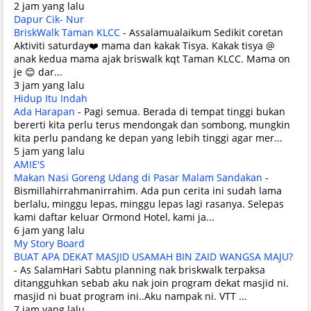
2 jam yang lalu
Dapur Cik- Nur
BriskWalk Taman KLCC
-
Assalamualaikum Sedikit coretan
Aktiviti saturday❤️ mama dan kakak Tisya. Kakak tisya @
anak kedua mama ajak briswalk kqt Taman KLCC. Mama on
je 😊 dar...
3 jam yang lalu
Hidup Itu Indah
Ada Harapan
-
Pagi semua. Berada di tempat tinggi bukan
bererti kita perlu terus mendongak dan sombong, mungkin
kita perlu pandang ke depan yang lebih tinggi agar mer...
5 jam yang lalu
AMIE'S
Makan Nasi Goreng Udang di Pasar Malam Sandakan
-
Bismillahirrahmanirrahim. Ada pun cerita ini sudah lama
berlalu, minggu lepas, minggu lepas lagi rasanya. Selepas
kami daftar keluar Ormond Hotel, kami ja...
6 jam yang lalu
My Story Board
BUAT APA DEKAT MASJID USAMAH BIN ZAID WANGSA MAJU?
-
As SalamHari Sabtu planning nak briskwalk terpaksa
ditangguhkan sebab aku nak join program dekat masjid ni.
masjid ni buat program ini..Aku nampak ni. VTT ...
7 jam yang lalu