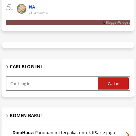
5.
NA
18 comments
BloggerWidget
CARI BLOG INI
KOMEN BARU!
DinoHauz:
Panduan ini terpakai untuk KSarie juga