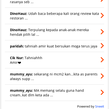
rasanya seb ...
DinoHauz:
Udah baca beberapa kali orang review kata
restoran ...
DinoHauz:
Terpulang kepada anak-anak mereka
hendak pilih lal ...
paridah:
tahniah amir kuat bersukan moga terus jaya
Cik Nur:
Tahniahhh
Amir❤️
mummy_ayu:
sekarang ni mcm2 kan...kita as parents
always supp ...
mummy_ayu:
MA memang selalu guna hand
cream..kat dlm keta ada ...
Powered by
Sneeit