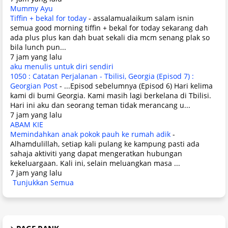
Mummy Ayu
Tiffin + bekal for today
-
assalamualaikum salam isnin
semua good morning tiffin + bekal for today sekarang dah
ada plus plus kan dah buat sekali dia mcm senang plak so
bila lunch pun...
7 jam yang lalu
aku menulis untuk diri sendiri
1050 : Catatan Perjalanan - Tbilisi, Georgia (Episod 7) :
Georgian Post
-
...Episod sebelumnya (Episod 6) Hari kelima
kami di bumi Georgia. Kami masih lagi berkelana di Tbilisi.
Hari ini aku dan seorang teman tidak merancang u...
7 jam yang lalu
ABAM KIE
Memindahkan anak pokok pauh ke rumah adik
-
Alhamdulillah, setiap kali pulang ke kampung pasti ada
sahaja aktiviti yang dapat mengeratkan hubungan
kekeluargaan. Kali ini, selain meluangkan masa ...
7 jam yang lalu
Tunjukkan Semua