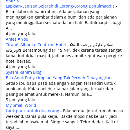
AMIE'S
Lapisan-Lapisan Sejarah di Lorong-Lorong Baitulmaqdis
-
Bismillahirrahmanirrahim. Ada perjalanan yang
meninggalkan gambar dalam album, dan ada perjalanan
yang meninggalkan sesuatu dalam hati. Baitulmaqdis, bagi
A...
4 jam yang lalu
Anies ♥ You
Tiranë, Albania: Centrum Hotel
-
✿السلام عليكم ورحمة الله
وبركاته✿ Bersambung dari *SINI*. dek kerana terasa sangat
lama duduk kat masjid, jadi anies ambil keputusan pergi ke
hotel berseo...
4 jam yang lalu
Syazni Rahim Blog
Bila Anak Punya Impian Yang Tak Pernah Dibayangkan
-
Setiap ibu bapa pasti ada angan-angan tersendiri untuk
anak-anak. Kalau boleh, kita nak jalan yang terbaik dan
paling selamat untuk mereka. Namun, bila...
5 jam yang lalu
My Small World
Lauk pauk untuk dua orang
-
Bila berdua je kat rumah masa
weekend, Dania pula kerja....takde mood nak keluar...jadi
terjadilah masakan ni. Simple sangat. Telur dadar. Kali ni
saya ...