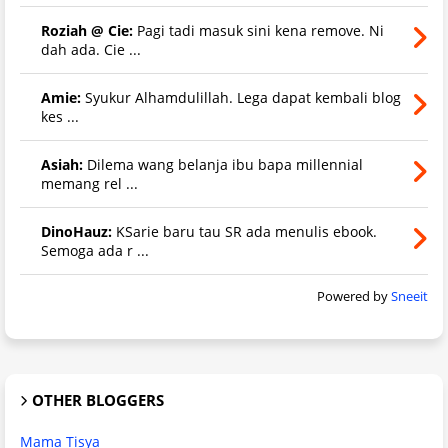
Roziah @ Cie:
Pagi tadi masuk sini kena remove. Ni
dah ada. Cie ...
Amie:
Syukur Alhamdulillah. Lega dapat kembali blog
kes ...
Asiah:
Dilema wang belanja ibu bapa millennial
memang rel ...
DinoHauz:
KSarie baru tau SR ada menulis ebook.
Semoga ada r ...
Powered by
Sneeit
OTHER BLOGGERS
Mama Tisya