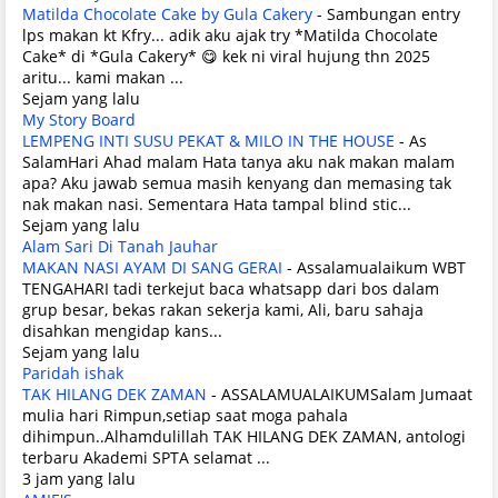
Matilda Chocolate Cake by Gula Cakery
-
Sambungan entry
lps makan kt Kfry... adik aku ajak try *Matilda Chocolate
Cake* di *Gula Cakery* 😋 kek ni viral hujung thn 2025
aritu... kami makan ...
Sejam yang lalu
My Story Board
LEMPENG INTI SUSU PEKAT & MILO IN THE HOUSE
-
As
SalamHari Ahad malam Hata tanya aku nak makan malam
apa? Aku jawab semua masih kenyang dan memasing tak
nak makan nasi. Sementara Hata tampal blind stic...
Sejam yang lalu
Alam Sari Di Tanah Jauhar
MAKAN NASI AYAM DI SANG GERAI
-
Assalamualaikum WBT
TENGAHARI tadi terkejut baca whatsapp dari bos dalam
grup besar, bekas rakan sekerja kami, Ali, baru sahaja
disahkan mengidap kans...
Sejam yang lalu
Paridah ishak
TAK HILANG DEK ZAMAN
-
ASSALAMUALAIKUMSalam Jumaat
mulia hari Rimpun,setiap saat moga pahala
dihimpun..Alhamdulillah TAK HILANG DEK ZAMAN, antologi
terbaru Akademi SPTA selamat ...
3 jam yang lalu