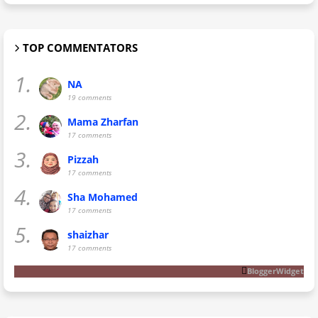
TOP COMMENTATORS
1.
NA
19 comments
2.
Mama Zharfan
17 comments
3.
Pizzah
17 comments
4.
Sha Mohamed
17 comments
5.
shaizhar
17 comments
BloggerWidget