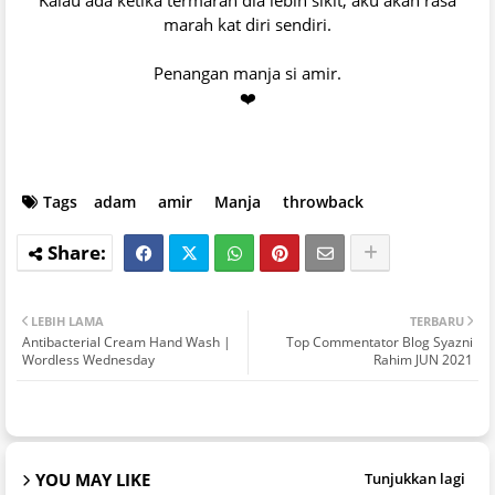
marah kat diri sendiri.
Penangan manja si amir.
❤️
Tags
adam
amir
Manja
throwback
LEBIH LAMA
TERBARU
Antibacterial Cream Hand Wash |
Top Commentator Blog Syazni
Wordless Wednesday
Rahim JUN 2021
YOU MAY LIKE
Tunjukkan lagi