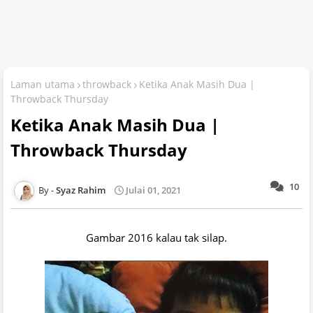
Laman utama
throwback
Ketika Anak Masih Dua |
Throwback Thursday
Ketika Anak Masih Dua |
Throwback Thursday
10
Syaz Rahim
Julai 01, 2021
Gambar 2016 kalau tak silap.