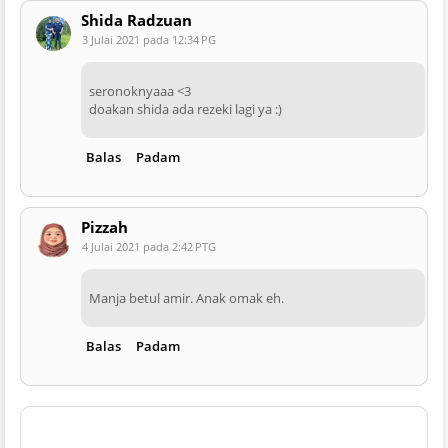
Shida Radzuan
3 Julai 2021 pada 12:34 PG
seronoknyaaa <3
doakan shida ada rezeki lagi ya :)
Balas
Padam
Pizzah
4 Julai 2021 pada 2:42 PTG
Manja betul amir. Anak omak eh.
Balas
Padam