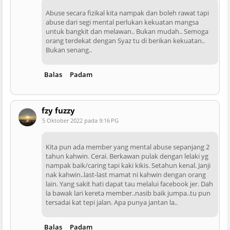
Abuse secara fizikal kita nampak dan boleh rawat tapi
abuse dari segi mental perlukan kekuatan mangsa
untuk bangkit dan melawan.. Bukan mudah.. Semoga
orang terdekat dengan Syaz tu di berikan kekuatan..
Bukan senang..
Balas
Padam
fzy fuzzy
5 Oktober 2022 pada 9:16 PG
Kita pun ada member yang mental abuse sepanjang 2
tahun kahwin. Cerai. Berkawan pulak dengan lelaki yg
nampak baik/caring tapi kaki kikis. Setahun kenal. Janji
nak kahwin..last-last mamat ni kahwin dengan orang
lain. Yang sakit hati dapat tau melalui facebook jer. Dah
la bawak lari kereta member..nasib baik jumpa..tu pun
tersadai kat tepi jalan. Apa punya jantan la..
Balas
Padam