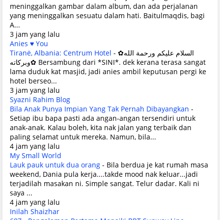
meninggalkan gambar dalam album, dan ada perjalanan
yang meninggalkan sesuatu dalam hati. Baitulmaqdis, bagi
A...
3 jam yang lalu
Anies ♥ You
Tiranë, Albania: Centrum Hotel
-
✿السلام عليكم ورحمة الله
وبركاته✿ Bersambung dari *SINI*. dek kerana terasa sangat
lama duduk kat masjid, jadi anies ambil keputusan pergi ke
hotel berseo...
3 jam yang lalu
Syazni Rahim Blog
Bila Anak Punya Impian Yang Tak Pernah Dibayangkan
-
Setiap ibu bapa pasti ada angan-angan tersendiri untuk
anak-anak. Kalau boleh, kita nak jalan yang terbaik dan
paling selamat untuk mereka. Namun, bila...
4 jam yang lalu
My Small World
Lauk pauk untuk dua orang
-
Bila berdua je kat rumah masa
weekend, Dania pula kerja....takde mood nak keluar...jadi
terjadilah masakan ni. Simple sangat. Telur dadar. Kali ni
saya ...
4 jam yang lalu
Inilah Shaizhar