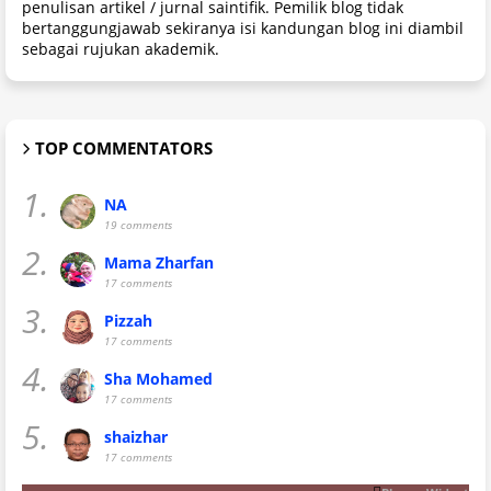
penulisan artikel / jurnal saintifik. Pemilik blog tidak
bertanggungjawab sekiranya isi kandungan blog ini diambil
sebagai rujukan akademik.
TOP COMMENTATORS
1.
NA
19 comments
2.
Mama Zharfan
17 comments
3.
Pizzah
17 comments
4.
Sha Mohamed
17 comments
5.
shaizhar
17 comments