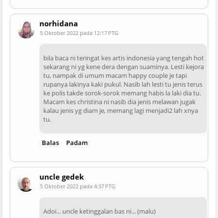
norhidana
5 Oktober 2022 pada 12:17 PTG
bila baca ni teringat kes artis indonesia yang tengah hot
sekarang ni yg kene dera dengan suaminya. Lesti kejora
tu, nampak di umum macam happy couple je tapi
rupanya lakinya kaki pukul. Nasib lah lesti tu jenis terus
ke polis takde sorok-sorok memang habis la laki dia tu.
Macam kes christina ni nasib dia jenis melawan jugak
kalau jenis yg diam je, memang lagi menjadi2 lah xnya
tu.
Balas
Padam
uncle gedek
5 Oktober 2022 pada 4:37 PTG
Adoi... uncle ketinggalan bas ni... (malu)