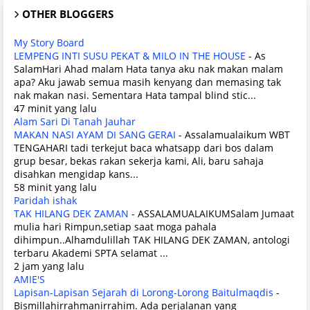
OTHER BLOGGERS
My Story Board
LEMPENG INTI SUSU PEKAT & MILO IN THE HOUSE
-
As
SalamHari Ahad malam Hata tanya aku nak makan malam
apa? Aku jawab semua masih kenyang dan memasing tak
nak makan nasi. Sementara Hata tampal blind stic...
47 minit yang lalu
Alam Sari Di Tanah Jauhar
MAKAN NASI AYAM DI SANG GERAI
-
Assalamualaikum WBT
TENGAHARI tadi terkejut baca whatsapp dari bos dalam
grup besar, bekas rakan sekerja kami, Ali, baru sahaja
disahkan mengidap kans...
58 minit yang lalu
Paridah ishak
TAK HILANG DEK ZAMAN
-
ASSALAMUALAIKUMSalam Jumaat
mulia hari Rimpun,setiap saat moga pahala
dihimpun..Alhamdulillah TAK HILANG DEK ZAMAN, antologi
terbaru Akademi SPTA selamat ...
2 jam yang lalu
AMIE'S
Lapisan-Lapisan Sejarah di Lorong-Lorong Baitulmaqdis
-
Bismillahirrahmanirrahim. Ada perjalanan yang