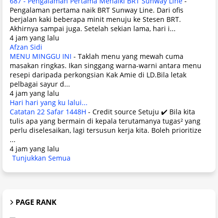
687 - Pengalaman Pertama Menaiki BRT Sunway Line
-
Pengalaman pertama naik BRT Sunway Line. Dari ofis
berjalan kaki beberapa minit menuju ke Stesen BRT.
Akhirnya sampai juga. Setelah sekian lama, hari i...
4 jam yang lalu
Afzan Sidi
MENU MINGGU INI
-
Taklah menu yang mewah cuma
masakan ringkas. Ikan singgang warna-warni antara menu
resepi daripada perkongsian Kak Amie di LD.Bila letak
pelbagai sayur d...
4 jam yang lalu
Hari hari yang ku lalui...
Catatan 22 Safar 1448H
-
Credit source Setuju ✔️ Bila kita
tulis apa yang bermain di kepala terutamanya tugas² yang
perlu diselesaikan, lagi tersusun kerja kita. Boleh prioritize
...
4 jam yang lalu
Tunjukkan Semua
PAGE RANK