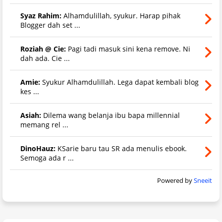
Syaz Rahim:
Alhamdulillah, syukur. Harap pihak
Blogger dah set ...
Roziah @ Cie:
Pagi tadi masuk sini kena remove. Ni
dah ada. Cie ...
Amie:
Syukur Alhamdulillah. Lega dapat kembali blog
kes ...
Asiah:
Dilema wang belanja ibu bapa millennial
memang rel ...
DinoHauz:
KSarie baru tau SR ada menulis ebook.
Semoga ada r ...
Powered by
Sneeit