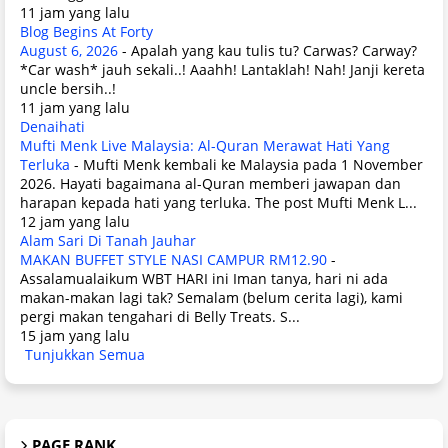
11 jam yang lalu
Blog Begins At Forty
August 6, 2026
-
Apalah yang kau tulis tu? Carwas? Carway?
*Car wash* jauh sekali..! Aaahh! Lantaklah! Nah! Janji kereta
uncle bersih..!
11 jam yang lalu
Denaihati
Mufti Menk Live Malaysia: Al-Quran Merawat Hati Yang
Terluka
-
Mufti Menk kembali ke Malaysia pada 1 November
2026. Hayati bagaimana al-Quran memberi jawapan dan
harapan kepada hati yang terluka. The post Mufti Menk L...
12 jam yang lalu
Alam Sari Di Tanah Jauhar
MAKAN BUFFET STYLE NASI CAMPUR RM12.90
-
Assalamualaikum WBT HARI ini Iman tanya, hari ni ada
makan-makan lagi tak? Semalam (belum cerita lagi), kami
pergi makan tengahari di Belly Treats. S...
15 jam yang lalu
Tunjukkan Semua
PAGE RANK