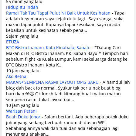
55 minit yang lalu
Hidup Itu Indah
Ramai Tak Tau Tapai Pulut Ni Baik Untuk Kesihatan
-
Tapai
adalah kegemaran saya sejak dulu lagi . Saya sangat suka
makan tapai pulut. Rupanya tapai kesukaan saya ni ada
kebaikan untuk kesihatan sebab pena...
Sejam yang lalu
ETUZA
BTC Bistro Inanam, Kota Kinabalu, Sabah.
-
*Datang Cari
Makan di BTC Bistro Inanam, KK, Sabah Bayu.* Tempoh hari
sebelum flight ke Kuala Lumpur, kami sekeluarga datang ke
BTC Bistro Inanam, Kota K...
10 jam yang lalu
Ako Retna
MAKAN² SEMPENA RASMI LAYOUT OPIS BARU
-
Alhamdulilah
blog dah back to normal. Syukur tak perlu nak buat blog
baru kan 🤲😅 Ok lunch tadi kitorang buat makan makan
sempena rasmi tukat layout opi...
10 jam yang lalu
Warisan Petani
Buah Duku Johor
-
Salam bertani. Ada beberapa pokok duku
johor yang sedang berbuah ranum di dusun WP.
Sebahangiannya wak dah tuai dan ada sebahagian lagi
menunggu anak-an...