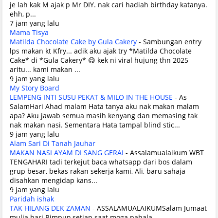
je lah kak M ajak p Mr DIY. nak cari hadiah birthday katanya.
ehh, p...
7 jam yang lalu
Mama Tisya
Matilda Chocolate Cake by Gula Cakery
-
Sambungan entry
lps makan kt Kfry... adik aku ajak try *Matilda Chocolate
Cake* di *Gula Cakery* 😋 kek ni viral hujung thn 2025
aritu... kami makan ...
9 jam yang lalu
My Story Board
LEMPENG INTI SUSU PEKAT & MILO IN THE HOUSE
-
As
SalamHari Ahad malam Hata tanya aku nak makan malam
apa? Aku jawab semua masih kenyang dan memasing tak
nak makan nasi. Sementara Hata tampal blind stic...
9 jam yang lalu
Alam Sari Di Tanah Jauhar
MAKAN NASI AYAM DI SANG GERAI
-
Assalamualaikum WBT
TENGAHARI tadi terkejut baca whatsapp dari bos dalam
grup besar, bekas rakan sekerja kami, Ali, baru sahaja
disahkan mengidap kans...
9 jam yang lalu
Paridah ishak
TAK HILANG DEK ZAMAN
-
ASSALAMUALAIKUMSalam Jumaat
mulia hari Rimpun,setiap saat moga pahala