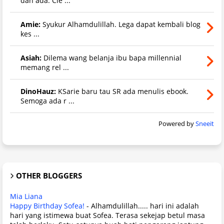
dah ada. Cie ...
Amie:
Syukur Alhamdulillah. Lega dapat kembali blog
kes ...
Asiah:
Dilema wang belanja ibu bapa millennial
memang rel ...
DinoHauz:
KSarie baru tau SR ada menulis ebook.
Semoga ada r ...
Powered by
Sneeit
OTHER BLOGGERS
Mia Liana
Happy Birthday Sofea!
-
Alhamdulillah..... hari ini adalah
hari yang istimewa buat Sofea. Terasa sekejap betul masa