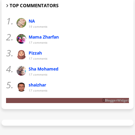
TOP COMMENTATORS
1.
NA
19 comments
2.
Mama Zharfan
17 comments
3.
Pizzah
17 comments
4.
Sha Mohamed
17 comments
5.
shaizhar
17 comments
BloggerWidget