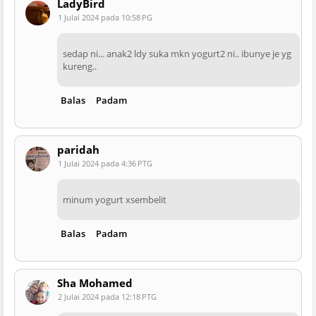
LadyBird
1 Julai 2024 pada 10:58 PG
sedap ni... anak2 ldy suka mkn yogurt2 ni.. ibunye je yg
kureng..
Balas
Padam
paridah
1 Julai 2024 pada 4:36 PTG
minum yogurt xsembelit
Balas
Padam
Sha Mohamed
2 Julai 2024 pada 12:18 PTG