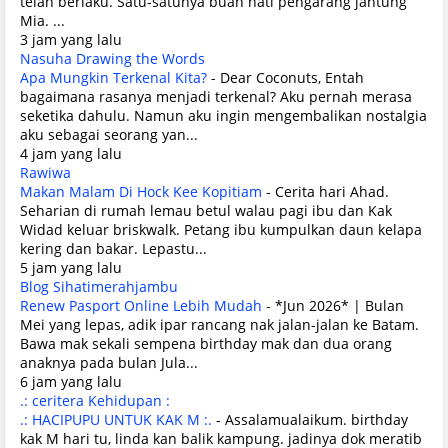
telah berlaku. Satu-satunya buah hati pengarang jantung
Mia. ...
3 jam yang lalu
Nasuha Drawing the Words
Apa Mungkin Terkenal Kita?
-
Dear Coconuts, Entah
bagaimana rasanya menjadi terkenal? Aku pernah merasa
seketika dahulu. Namun aku ingin mengembalikan nostalgia
aku sebagai seorang yan...
4 jam yang lalu
Rawiwa
Makan Malam Di Hock Kee Kopitiam
-
Cerita hari Ahad.
Seharian di rumah lemau betul walau pagi ibu dan Kak
Widad keluar briskwalk. Petang ibu kumpulkan daun kelapa
kering dan bakar. Lepastu...
5 jam yang lalu
Blog Sihatimerahjambu
Renew Pasport Online Lebih Mudah
-
*Jun 2026* | Bulan
Mei yang lepas, adik ipar rancang nak jalan-jalan ke Batam.
Bawa mak sekali sempena birthday mak dan dua orang
anaknya pada bulan Jula...
6 jam yang lalu
.: ceritera Kehidupan :
.: HACIPUPU UNTUK KAK M :.
-
Assalamualaikum. birthday
kak M hari tu, linda kan balik kampung. jadinya dok meratib