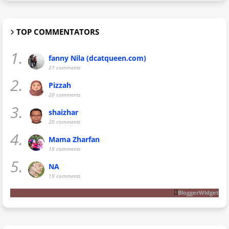
TOP COMMENTATORS
1.
fanny Nila (dcatqueen.com)
27 comments
2.
Pizzah
20 comments
3.
shaizhar
20 comments
4.
Mama Zharfan
19 comments
5.
NA
19 comments
BloggerWidget