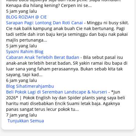
Kenapa dia hilang kening? Cerpen ini se...
5 jam yang lalu
BLOG ROZIAH @ CIE
Sarapan Pagi: Lontong Dan Roti Canai
-
Minggu ni busy sikit.
Cie nak balik kampung anak buah Cie nak bertunang. Pagi
tadi settle dah iron baju kerja seminggu dan baju nak pakai
majlis pertunanga...
5 jam yang lalu
Syazni Rahim Blog
Cabaran Anak Terlebih Berat Badan
-
Bila sebut pasal isu
anak-anak terlebih berat badan, SR yakin ramai ibu bapa di
luar sana yang faham perasaannya. Bukan sebab kita tak
sayang, tapi kad...
6 jam yang lalu
Blog Sihatimerahjambu
Beli Pokok Lagi di Seremban Landscape & Nurseri
-
*Jun
2026* | Pokok English Ivy dan Spider plants yang saya beli
haritu mati disebabkan Encik Suami letak baja. Agaknya
panas sangat terus lecur pokok tu...
7 jam yang lalu
Tunjukkan Semua