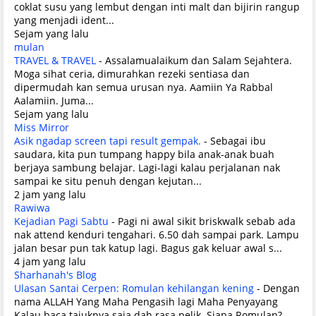
coklat susu yang lembut dengan inti malt dan bijirin rangup
yang menjadi ident...
Sejam yang lalu
mulan
TRAVEL & TRAVEL
-
Assalamualaikum dan Salam Sejahtera.
Moga sihat ceria, dimurahkan rezeki sentiasa dan
dipermudah kan semua urusan nya. Aamiin Ya Rabbal
Aalamiin. Juma...
Sejam yang lalu
Miss Mirror
Asik ngadap screen tapi result gempak.
-
Sebagai ibu
saudara, kita pun tumpang happy bila anak-anak buah
berjaya sambung belajar. Lagi-lagi kalau perjalanan nak
sampai ke situ penuh dengan kejutan...
2 jam yang lalu
Rawiwa
Kejadian Pagi Sabtu
-
Pagi ni awal sikit briskwalk sebab ada
nak attend kenduri tengahari. 6.50 dah sampai park. Lampu
jalan besar pun tak katup lagi. Bagus gak keluar awal s...
4 jam yang lalu
Sharhanah's Blog
Ulasan Santai Cerpen: Romulan kehilangan kening
-
Dengan
nama ALLAH Yang Maha Pengasih lagi Maha Penyayang
Kalau baca tajuknya saja dah rasa pelik. Siapa Romulan?