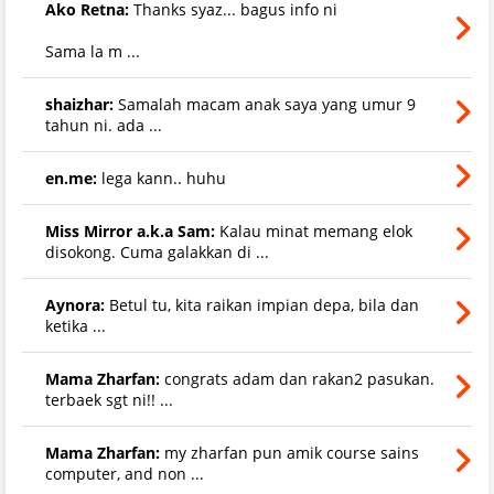
Ako Retna:
Thanks syaz... bagus info ni
Sama la m ...
shaizhar:
Samalah macam anak saya yang umur 9
tahun ni. ada ...
en.me:
lega kann.. huhu
Miss Mirror a.k.a Sam:
Kalau minat memang elok
disokong. Cuma galakkan di ...
Aynora:
Betul tu, kita raikan impian depa, bila dan
ketika ...
Mama Zharfan:
congrats adam dan rakan2 pasukan.
terbaek sgt ni!! ...
Mama Zharfan:
my zharfan pun amik course sains
computer, and non ...