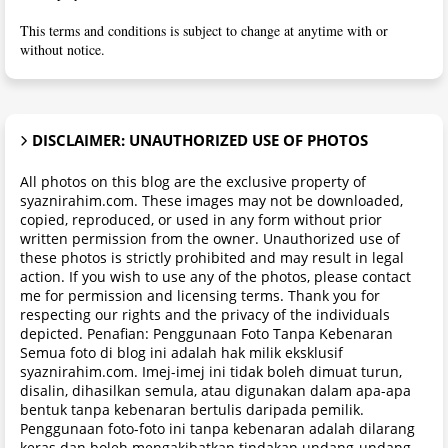
This terms and conditions is subject to change at anytime with or
without notice.
DISCLAIMER: UNAUTHORIZED USE OF PHOTOS
All photos on this blog are the exclusive property of
syaznirahim.com. These images may not be downloaded,
copied, reproduced, or used in any form without prior
written permission from the owner. Unauthorized use of
these photos is strictly prohibited and may result in legal
action. If you wish to use any of the photos, please contact
me for permission and licensing terms. Thank you for
respecting our rights and the privacy of the individuals
depicted. Penafian: Penggunaan Foto Tanpa Kebenaran
Semua foto di blog ini adalah hak milik eksklusif
syaznirahim.com. Imej-imej ini tidak boleh dimuat turun,
disalin, dihasilkan semula, atau digunakan dalam apa-apa
bentuk tanpa kebenaran bertulis daripada pemilik.
Penggunaan foto-foto ini tanpa kebenaran adalah dilarang
keras dan boleh mengakibatkan tindakan undang-undang.