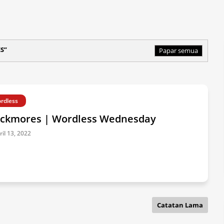
S
Papar semua
rdless
ackmores | Wordless Wednesday
ril 13, 2022
Catatan Lama