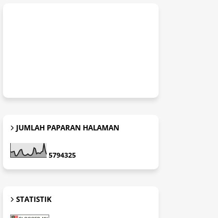
JUMLAH PAPARAN HALAMAN
5
7
9
4
3
2
5
STATISTIK