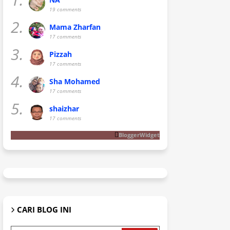
19 comments
2.
Mama Zharfan
17 comments
3.
Pizzah
17 comments
4.
Sha Mohamed
17 comments
5.
shaizhar
17 comments
BloggerWidget
CARI BLOG INI