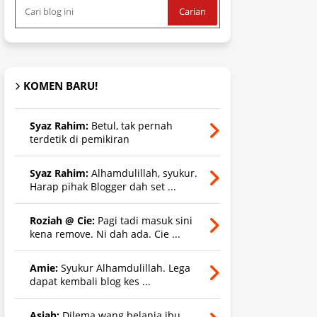
KOMEN BARU!
Syaz Rahim:
Betul, tak pernah
terdetik di pemikiran
Syaz Rahim:
Alhamdulillah, syukur.
Harap pihak Blogger dah set ...
Roziah @ Cie:
Pagi tadi masuk sini
kena remove. Ni dah ada. Cie ...
Amie:
Syukur Alhamdulillah. Lega
dapat kembali blog kes ...
Asiah:
Dilema wang belanja ibu