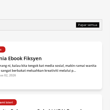
Papar semua
ps
nia Ebook Fiksyen
rang ni, kalau kita tengok kat media sosial, makin ramai wanita
 sangat berbakat meluahkan kreativiti melalui p…
os 02, 2026
ami isteri