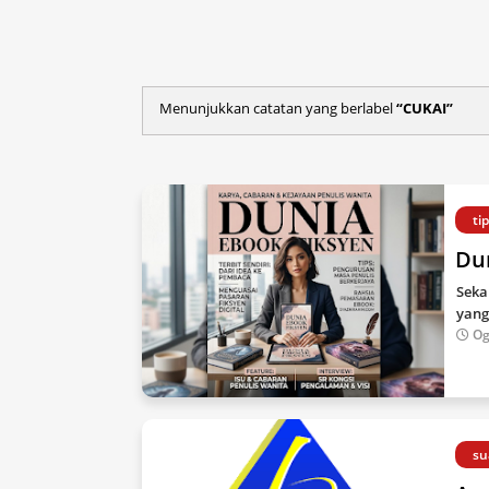
Menunjukkan catatan yang berlabel
CUKAI
ti
Du
Seka
yang
Og
su