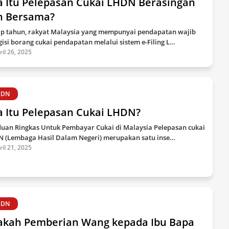
a Itu Pelepasan Cukai LHDN Berasingan
n Bersama?
ap tahun, rakyat Malaysia yang mempunyai pendapatan wajib
isi borang cukai pendapatan melalui sistem e-Filing L…
ril 26, 2025
HDN
a Itu Pelepasan Cukai LHDN?
uan Ringkas Untuk Pembayar Cukai di Malaysia Pelepasan cukai
 (Lembaga Hasil Dalam Negeri) merupakan satu inse…
ril 21, 2025
HDN
akah Pemberian Wang kepada Ibu Bapa