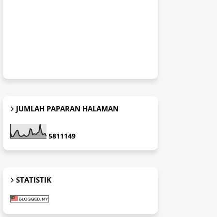
JUMLAH PAPARAN HALAMAN
5
8
1
1
1
4
9
STATISTIK