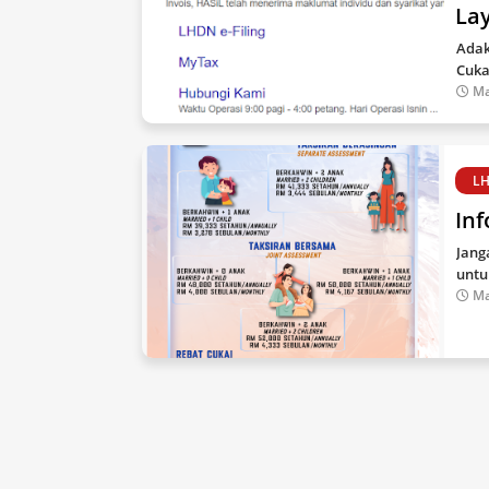
La
Adak
Cuka
Ma
L
Inf
Jang
untu
Ma