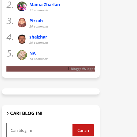
2.
Mama Zharfan
21 comments
3.
Pizzah
20 comments
4.
shaizhar
20 comments
5.
NA
18 comments
BloggerWidget
CARI BLOG INI