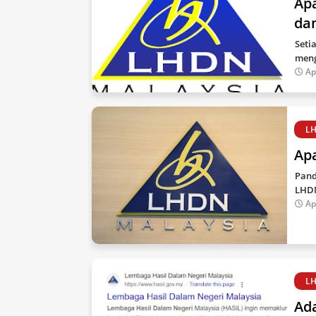
Ap
da
Seti
meng
Ap
L
Ap
Pand
LHDN
Ap
L
Ad