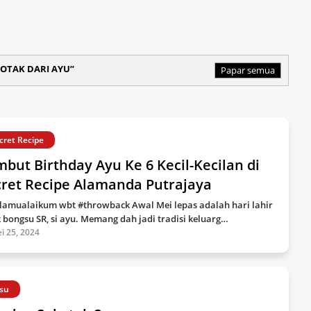
OTAK DARI AYU
Papar semua
cret Recipe
but Birthday Ayu Ke 6 Kecil-Kecilan di
cret Recipe Alamanda Putrajaya
lamualaikum wbt #throwback Awal Mei lepas adalah hari lahir
 bongsu SR, si ayu. Memang dah jadi tradisi keluarg…
i 25, 2024
su