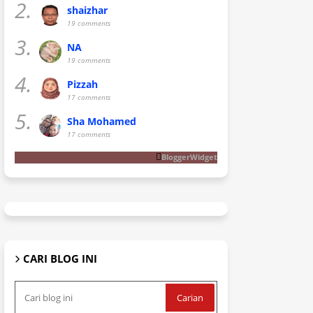
2.
shaizhar
19 comments
3.
NA
19 comments
4.
Pizzah
17 comments
5.
Sha Mohamed
17 comments
BloggerWidget
CARI BLOG INI