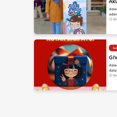
Ak
Assa
adam
Me
ko
GI
Assa
data
Me