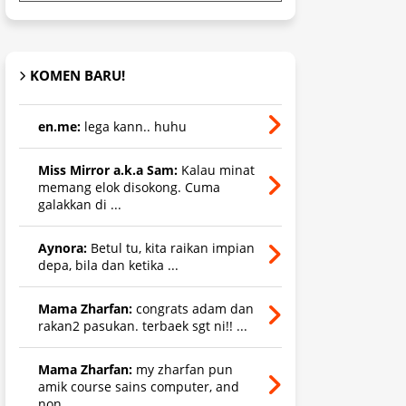
KOMEN BARU!
en.me:
lega kann.. huhu
Miss Mirror a.k.a Sam:
Kalau minat
memang elok disokong. Cuma
galakkan di ...
Aynora:
Betul tu, kita raikan impian
depa, bila dan ketika ...
Mama Zharfan:
congrats adam dan
rakan2 pasukan. terbaek sgt ni!! ...
Mama Zharfan:
my zharfan pun
amik course sains computer, and
non ...