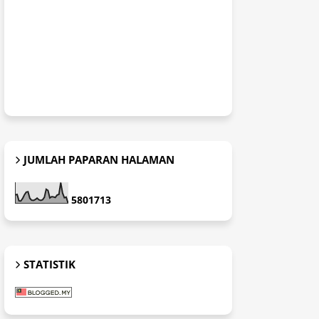
JUMLAH PAPARAN HALAMAN
5
8
0
1
7
1
3
STATISTIK