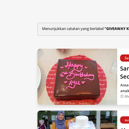
Menunjukkan catatan yang berlabel
GIVEAWAY K
Se
Sam
Se
Assa
anak
Me
su