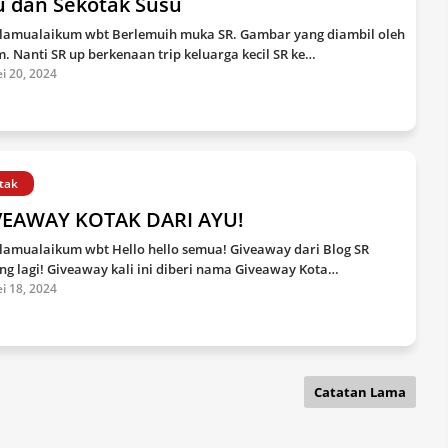
u dan Sekotak Susu
lamualaikum wbt Berlemuih muka SR. Gambar yang diambil oleh
. Nanti SR up berkenaan trip keluarga kecil SR ke…
i 20, 2024
tak
VEAWAY KOTAK DARI AYU!
lamualaikum wbt Hello hello semua! Giveaway dari Blog SR
ng lagi! Giveaway kali ini diberi nama Giveaway Kota…
i 18, 2024
Catatan Lama