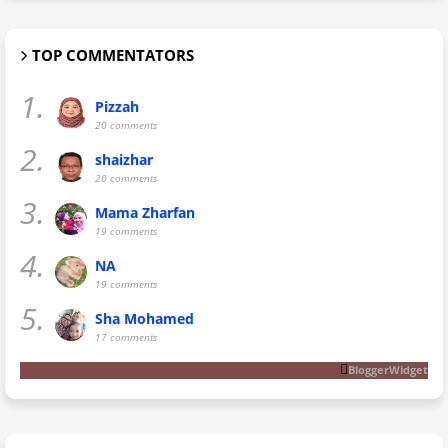
TOP COMMENTATORS
1.
Pizzah
20 comments
2.
shaizhar
20 comments
3.
Mama Zharfan
19 comments
4.
NA
19 comments
5.
Sha Mohamed
17 comments
BloggerWidget