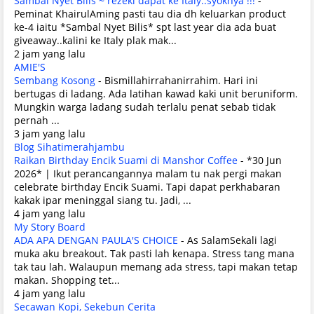
Sambal Nyet Bilis ~ rezeki dapat ke Italy..syoknya !!!
-
Peminat KhairulAming pasti tau dia dh keluarkan product
ke-4 iaitu *Sambal Nyet Bilis* spt last year dia ada buat
giveaway..kalini ke Italy plak mak...
2 jam yang lalu
AMIE'S
Sembang Kosong
-
Bismillahirrahanirrahim. Hari ini
bertugas di ladang. Ada latihan kawad kaki unit beruniform.
Mungkin warga ladang sudah terlalu penat sebab tidak
pernah ...
3 jam yang lalu
Blog Sihatimerahjambu
Raikan Birthday Encik Suami di Manshor Coffee
-
*30 Jun
2026* | Ikut perancangannya malam tu nak pergi makan
celebrate birthday Encik Suami. Tapi dapat perkhabaran
kakak ipar meninggal siang tu. Jadi, ...
4 jam yang lalu
My Story Board
ADA APA DENGAN PAULA'S CHOICE
-
As SalamSekali lagi
muka aku breakout. Tak pasti lah kenapa. Stress tang mana
tak tau lah. Walaupun memang ada stress, tapi makan tetap
makan. Shopping tet...
4 jam yang lalu
Secawan Kopi, Sekebun Cerita