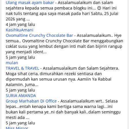
Ulang masak ayam bakar
-
Assalamualaikum dan salam
sejahtera kepada semua pembaca blogku ini... 😊 Hari ini
nak tulis tentang apa saya masak pada hari Sabtu, 25 Julai
2026 yang ...
4 jam yang lalu
KasihkuAmani
Ovomaltine Crunchy Chocolate Bar
-
Assalamualaikum.. Hye
semua.. Ovomaltine Crunchy Chocolate Bar menggabungkan
coklat susu yang lembut dengan inti malt dan bijirin rangup
yang menjadi ident...
5 jam yang lalu
mulan
TRAVEL & TRAVEL
-
Assalamualaikum dan Salam Sejahtera.
Moga sihat ceria, dimurahkan rezeki sentiasa dan
dipermudah kan semua urusan nya. Aamiin Ya Rabbal
Aalamiin. Juma...
5 jam yang lalu
SURIA AMANDA
Group Marhaban Di Office
-
Assalamualaikum wrt.. Selasa
lepas...entah kenapa kami bertiga sama warna lagi...ini
bukan kali pertama ye..ni dah banyak kali..dalam seminggu
mesti ada ...
5 jam yang lalu
Miss Mirror