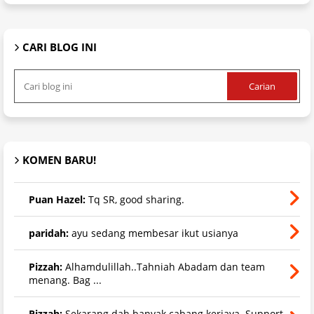
CARI BLOG INI
KOMEN BARU!
Puan Hazel:
Tq SR, good sharing.
paridah:
ayu sedang membesar ikut usianya
Pizzah:
Alhamdulillah..Tahniah Abadam dan team
menang. Bag ...
Pizzah:
Sekarang dah banyak cabang kerjaya. Support