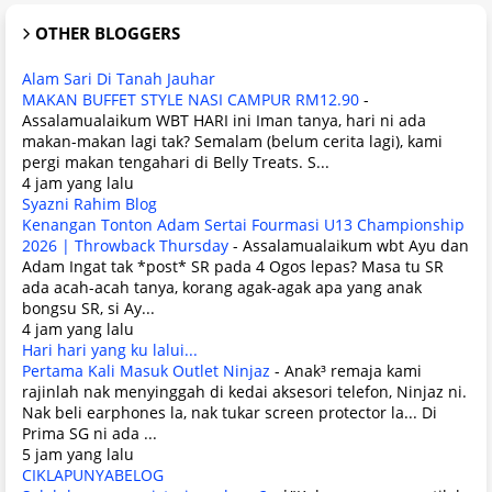
OTHER BLOGGERS
Alam Sari Di Tanah Jauhar
MAKAN BUFFET STYLE NASI CAMPUR RM12.90
-
Assalamualaikum WBT HARI ini Iman tanya, hari ni ada
makan-makan lagi tak? Semalam (belum cerita lagi), kami
pergi makan tengahari di Belly Treats. S...
4 jam yang lalu
Syazni Rahim Blog
Kenangan Tonton Adam Sertai Fourmasi U13 Championship
2026 | Throwback Thursday
-
Assalamualaikum wbt Ayu dan
Adam Ingat tak *post* SR pada 4 Ogos lepas? Masa tu SR
ada acah-acah tanya, korang agak-agak apa yang anak
bongsu SR, si Ay...
4 jam yang lalu
Hari hari yang ku lalui...
Pertama Kali Masuk Outlet Ninjaz
-
Anak³ remaja kami
rajinlah nak menyinggah di kedai aksesori telefon, Ninjaz ni.
Nak beli earphones la, nak tukar screen protector la... Di
Prima SG ni ada ...
5 jam yang lalu
CIKLAPUNYABELOG