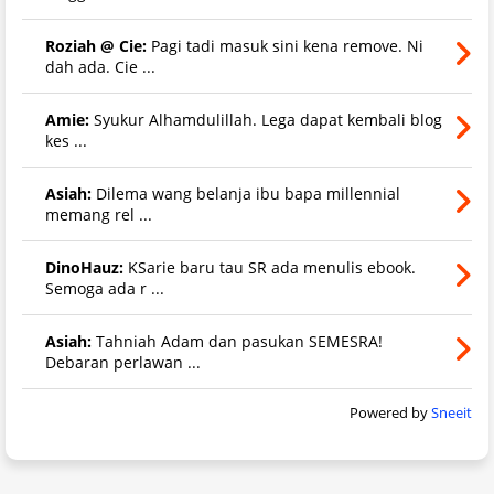
Roziah @ Cie:
Pagi tadi masuk sini kena remove. Ni
dah ada. Cie ...
Amie:
Syukur Alhamdulillah. Lega dapat kembali blog
kes ...
Asiah:
Dilema wang belanja ibu bapa millennial
memang rel ...
DinoHauz:
KSarie baru tau SR ada menulis ebook.
Semoga ada r ...
Asiah:
Tahniah Adam dan pasukan SEMESRA!
Debaran perlawan ...
Powered by
Sneeit