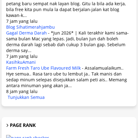
petang baru sempat nak layan blog. Gitu la bila ada kerja,
bila free kita pun mula la dapat berjalan-jalan kat blog
kawan-k...
7 jam yang lalu
Blog Sihatimerahjambu
Gagal Derma Darah
-
*Jun 2026* | Kali terakhir kami sama-
sama bulan Mac yang lepas. Jadi, bulan Jun dah boleh
derma darah lagi sebab dah cukup 3 bulan gap. Sebelum
derma say...
7 jam yang lalu
KasihkuAmani
Farm Fresh Taro Ube Flavoured Milk
-
Assalamualaikum..
Hye semua.. Rasa taro ube tu lembut ja.. Tak manis dan
sedap minum selepas disejukkan salam peti ais.. Memang
antara minuman yang akan ja...
8 jam yang lalu
Tunjukkan Semua
PAGE RANK