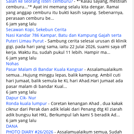
Salah ke seorang isteri cemburu?
-
*"Kalau sayang, mestilah
cemburu..."* Ayat ini memang selalu kita dengar. Ramai
yang anggap cemburu itu bukti kasih sayang. Sebenarnya,
perasaan cemburu be...
6 jam yang lalu
Secawan Kopi, Sekebun Cerita
Nasi Kandar 786 Kampar, Batu dan Kampung Gajah serta
Puteri Limau Purut
-
Sambung cerita selesai urusan di klinik
gigi, pada hari yang sama, iaitu 22 Julai 2026, suami saya off
kerja. Waktu itu, sudah pukul 11 lebih. Hampir ma...
6 jam yang lalu
Nohas
Pasar Malam di Bandar Kuala Kangsar
-
Assalamualaikum
semua...Hujung minggu lepas, balik kampung. Ambil cuti
hari Jumaat, balik semula ke KL hari Ahad.Hari Jumaat ada
pasar malam di bandar Kual...
6 jam yang lalu
Dapur Cik- Nur
Ronda kuala lumpur
-
Coretan kenangan Ahad , dua kakak
ciknur dari Perak dan adik lelaki dari Penang dtg Kl ziarah
adik bungsu kat HKL. Berkumpul lah kami 5 beradik Ad...
6 jam yang lalu
DANA
PHOTO DIARY #26/2026
-
Assalamualaikum semua, Sudah