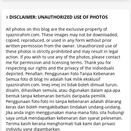
DISCLAIMER: UNAUTHORIZED USE OF PHOTOS
All photos on this blog are the exclusive property of
syaznirahim.com. These images may not be downloaded,
copied, reproduced, or used in any form without prior
written permission from the owner. Unauthorized use of
these photos is strictly prohibited and may result in legal
action. If you wish to use any of the photos, please contact
me for permission and licensing terms. Thank you for
respecting our rights and the privacy of the individuals
depicted. Penafian: Penggunaan Foto Tanpa Kebenaran
Semua foto di blog ini adalah hak milik eksklusif
syaznirahim.com. Imej-imej ini tidak boleh dimuat turun,
disalin, dihasilkan semula, atau digunakan dalam apa-apa
bentuk tanpa kebenaran bertulis daripada pemilik.
Penggunaan foto-foto ini tanpa kebenaran adalah dilarang
keras dan boleh mengakibatkan tindakan undang-undang.
Jika anda ingin menggunakan mana-mana foto, sila hubungi
saya untuk mendapatkan kebenaran dan syarat pelesenan.
Terima kasih kerana menghormati hak kami dan privasi
individu yang digambarkan.