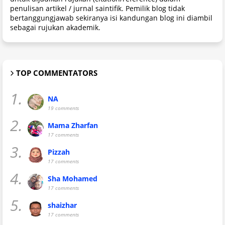
penulisan artikel / jurnal saintifik. Pemilik blog tidak
bertanggungjawab sekiranya isi kandungan blog ini diambil
sebagai rujukan akademik.
TOP COMMENTATORS
1.
NA
19 comments
2.
Mama Zharfan
17 comments
3.
Pizzah
17 comments
4.
Sha Mohamed
17 comments
5.
shaizhar
17 comments