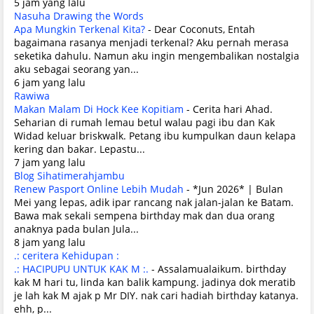
5 jam yang lalu
Nasuha Drawing the Words
Apa Mungkin Terkenal Kita?
-
Dear Coconuts, Entah
bagaimana rasanya menjadi terkenal? Aku pernah merasa
seketika dahulu. Namun aku ingin mengembalikan nostalgia
aku sebagai seorang yan...
6 jam yang lalu
Rawiwa
Makan Malam Di Hock Kee Kopitiam
-
Cerita hari Ahad.
Seharian di rumah lemau betul walau pagi ibu dan Kak
Widad keluar briskwalk. Petang ibu kumpulkan daun kelapa
kering dan bakar. Lepastu...
7 jam yang lalu
Blog Sihatimerahjambu
Renew Pasport Online Lebih Mudah
-
*Jun 2026* | Bulan
Mei yang lepas, adik ipar rancang nak jalan-jalan ke Batam.
Bawa mak sekali sempena birthday mak dan dua orang
anaknya pada bulan Jula...
8 jam yang lalu
.: ceritera Kehidupan :
.: HACIPUPU UNTUK KAK M :.
-
Assalamualaikum. birthday
kak M hari tu, linda kan balik kampung. jadinya dok meratib
je lah kak M ajak p Mr DIY. nak cari hadiah birthday katanya.
ehh, p...