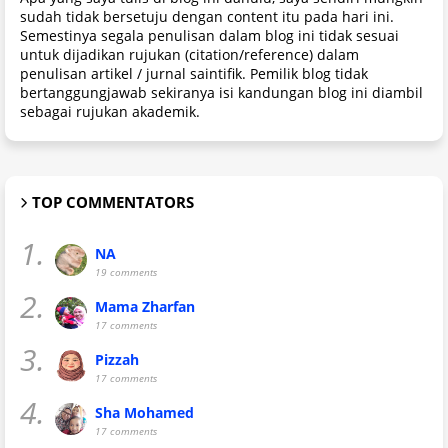
sudah tidak bersetuju dengan content itu pada hari ini.
Semestinya segala penulisan dalam blog ini tidak sesuai
untuk dijadikan rujukan (citation/reference) dalam
penulisan artikel / jurnal saintifik. Pemilik blog tidak
bertanggungjawab sekiranya isi kandungan blog ini diambil
sebagai rujukan akademik.
TOP COMMENTATORS
1.
NA
19 comments
2.
Mama Zharfan
17 comments
3.
Pizzah
17 comments
4.
Sha Mohamed
17 comments