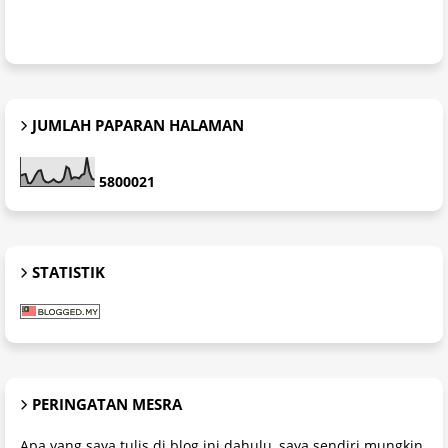
JUMLAH PAPARAN HALAMAN
5
8
0
0
0
2
1
STATISTIK
PERINGATAN MESRA
Apa yang saya tulis di blog ini dahulu, saya sendiri mungkin