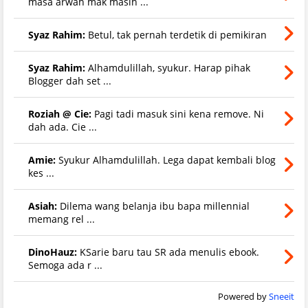
masa arwah mak masih ...
Syaz Rahim:
Betul, tak pernah terdetik di pemikiran
Syaz Rahim:
Alhamdulillah, syukur. Harap pihak
Blogger dah set ...
Roziah @ Cie:
Pagi tadi masuk sini kena remove. Ni
dah ada. Cie ...
Amie:
Syukur Alhamdulillah. Lega dapat kembali blog
kes ...
Asiah:
Dilema wang belanja ibu bapa millennial
memang rel ...
DinoHauz:
KSarie baru tau SR ada menulis ebook.
Semoga ada r ...
Powered by
Sneeit