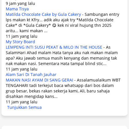
9 jam yang lalu
Mama Tisya
Matilda Chocolate Cake by Gula Cakery
-
Sambungan entry
lps makan kt Kfry... adik aku ajak try *Matilda Chocolate
Cake* di *Gula Cakery* 😋 kek ni viral hujung thn 2025
aritu... kami makan ...
11 jam yang lalu
My Story Board
LEMPENG INTI SUSU PEKAT & MILO IN THE HOUSE
-
As
SalamHari Ahad malam Hata tanya aku nak makan malam
apa? Aku jawab semua masih kenyang dan memasing tak
nak makan nasi. Sementara Hata tampal blind stic...
11 jam yang lalu
Alam Sari Di Tanah Jauhar
MAKAN NASI AYAM DI SANG GERAI
-
Assalamualaikum WBT
TENGAHARI tadi terkejut baca whatsapp dari bos dalam
grup besar, bekas rakan sekerja kami, Ali, baru sahaja
disahkan mengidap kans...
11 jam yang lalu
Tunjukkan Semua