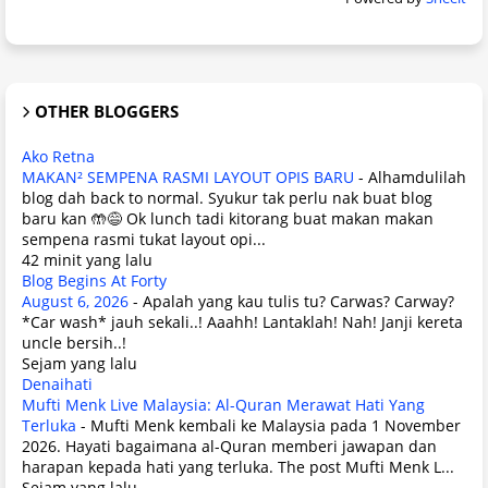
OTHER BLOGGERS
Ako Retna
MAKAN² SEMPENA RASMI LAYOUT OPIS BARU
-
Alhamdulilah
blog dah back to normal. Syukur tak perlu nak buat blog
baru kan 🤲😅 Ok lunch tadi kitorang buat makan makan
sempena rasmi tukat layout opi...
42 minit yang lalu
Blog Begins At Forty
August 6, 2026
-
Apalah yang kau tulis tu? Carwas? Carway?
*Car wash* jauh sekali..! Aaahh! Lantaklah! Nah! Janji kereta
uncle bersih..!
Sejam yang lalu
Denaihati
Mufti Menk Live Malaysia: Al-Quran Merawat Hati Yang
Terluka
-
Mufti Menk kembali ke Malaysia pada 1 November
2026. Hayati bagaimana al-Quran memberi jawapan dan
harapan kepada hati yang terluka. The post Mufti Menk L...
Sejam yang lalu