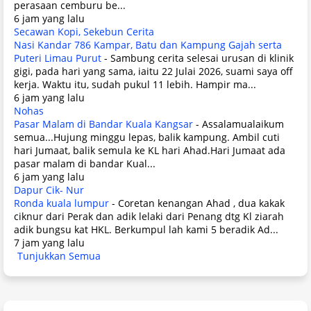
perasaan cemburu be...
6 jam yang lalu
Secawan Kopi, Sekebun Cerita
Nasi Kandar 786 Kampar, Batu dan Kampung Gajah serta
Puteri Limau Purut
-
Sambung cerita selesai urusan di klinik
gigi, pada hari yang sama, iaitu 22 Julai 2026, suami saya off
kerja. Waktu itu, sudah pukul 11 lebih. Hampir ma...
6 jam yang lalu
Nohas
Pasar Malam di Bandar Kuala Kangsar
-
Assalamualaikum
semua...Hujung minggu lepas, balik kampung. Ambil cuti
hari Jumaat, balik semula ke KL hari Ahad.Hari Jumaat ada
pasar malam di bandar Kual...
6 jam yang lalu
Dapur Cik- Nur
Ronda kuala lumpur
-
Coretan kenangan Ahad , dua kakak
ciknur dari Perak dan adik lelaki dari Penang dtg Kl ziarah
adik bungsu kat HKL. Berkumpul lah kami 5 beradik Ad...
7 jam yang lalu
Tunjukkan Semua