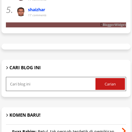
5.
shaizhar
17 comments
BloggerWidget
CARI BLOG INI
KOMEN BARU!
Syaz Rahim:
Betul, tak pernah terdetik di pemikiran