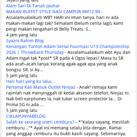
Alam Sari Di Tanah Jauhar
MAKAN BUFFET STYLE NASI CAMPUR RM12.90
-
Assalamualaikum WBT HARI ini Iman tanya, hari ni ada
makan-makan lagi tak? Semalam (belum cerita lagi), kami
pergi makan tengahari di Belly Treats. S...
4 jam yang lalu
Syazni Rahim Blog
Kenangan Tonton Adam Sertai Fourmasi U13 Championship
2026 | Throwback Thursday
-
Assalamualaikum wbt Ayu dan
Adam Ingat tak *post* SR pada 4 Ogos lepas? Masa tu SR
ada acah-acah tanya, korang agak-agak apa yang anak
bongsu SR, si Ay...
5 jam yang lalu
Hari hari yang ku lalui...
Pertama Kali Masuk Outlet Ninjaz
-
Anak³ remaja kami
rajinlah nak menyinggah di kedai aksesori telefon, Ninjaz ni.
Nak beli earphones la, nak tukar screen protector la... Di
Prima SG ni ada ...
5 jam yang lalu
CIKLAPUNYABELOG
Salah ke seorang isteri cemburu?
-
*"Kalau sayang, mestilah
cemburu..."* Ayat ini memang selalu kita dengar. Ramai
yang anggap cemburu itu bukti kasih sayang. Sebenarnya,