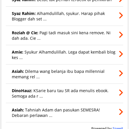
Syaz Rahim:
Alhamdulillah, syukur. Harap pihak
Blogger dah set ...
Roziah @ Cie:
Pagi tadi masuk sini kena remove. Ni
dah ada. Cie ...
Amie:
Syukur Alhamdulillah. Lega dapat kembali blog
kes ...
Asiah:
Dilema wang belanja ibu bapa millennial
memang rel ...
DinoHauz:
KSarie baru tau SR ada menulis ebook.
Semoga ada r ...
Asiah:
Tahniah Adam dan pasukan SEMESRA!
Debaran perlawan ...
Powered by
Sneeit