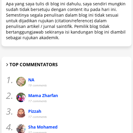
Apa yang saya tulis di blog ini dahulu, saya sendiri mungkin
sudah tidak bersetuju dengan content itu pada hari ini.
Semestinya segala penulisan dalam blog ini tidak sesuai
untuk dijadikan rujukan (citation/reference) dalam
penulisan artikel / jurnal saintifik. Pemilik blog tidak
bertanggungjawab sekiranya isi kandungan blog ini diambil
sebagai rujukan akademik.
TOP COMMENTATORS
1.
NA
19 comments
2.
Mama Zharfan
17 comments
3.
Pizzah
17 comments
4.
Sha Mohamed
17 comments