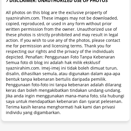
DISCLAIMER: UNAUTHORIZED USE OF PHOTOS
All photos on this blog are the exclusive property of
syaznirahim.com. These images may not be downloaded,
copied, reproduced, or used in any form without prior
written permission from the owner. Unauthorized use of
these photos is strictly prohibited and may result in legal
action. If you wish to use any of the photos, please contact
me for permission and licensing terms. Thank you for
respecting our rights and the privacy of the individuals
depicted. Penafian: Penggunaan Foto Tanpa Kebenaran
Semua foto di blog ini adalah hak milik eksklusif
syaznirahim.com. Imej-imej ini tidak boleh dimuat turun,
disalin, dihasilkan semula, atau digunakan dalam apa-apa
bentuk tanpa kebenaran bertulis daripada pemilik.
Penggunaan foto-foto ini tanpa kebenaran adalah dilarang
keras dan boleh mengakibatkan tindakan undang-undang.
Jika anda ingin menggunakan mana-mana foto, sila hubungi
saya untuk mendapatkan kebenaran dan syarat pelesenan.
Terima kasih kerana menghormati hak kami dan privasi
individu yang digambarkan.