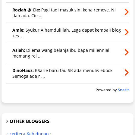
Roziah @ Cie:
Pagi tadi masuk sini kena remove. Ni
dah ada. Cie ...
Amie:
Syukur Alhamdulillah. Lega dapat kembali blog
kes ...
Asiah:
Dilema wang belanja ibu bapa millennial
memang rel ...
DinoHauz:
KSarie baru tau SR ada menulis ebook.
Semoga ada r ...
Powered by
Sneeit
OTHER BLOGGERS
.: ceritera Kehidupan :