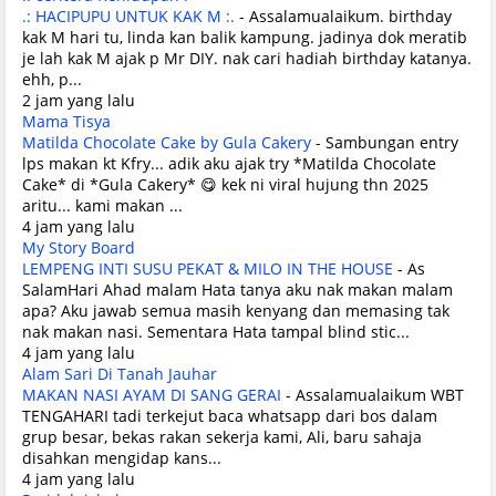
.: HACIPUPU UNTUK KAK M :.
-
Assalamualaikum. birthday
kak M hari tu, linda kan balik kampung. jadinya dok meratib
je lah kak M ajak p Mr DIY. nak cari hadiah birthday katanya.
ehh, p...
2 jam yang lalu
Mama Tisya
Matilda Chocolate Cake by Gula Cakery
-
Sambungan entry
lps makan kt Kfry... adik aku ajak try *Matilda Chocolate
Cake* di *Gula Cakery* 😋 kek ni viral hujung thn 2025
aritu... kami makan ...
4 jam yang lalu
My Story Board
LEMPENG INTI SUSU PEKAT & MILO IN THE HOUSE
-
As
SalamHari Ahad malam Hata tanya aku nak makan malam
apa? Aku jawab semua masih kenyang dan memasing tak
nak makan nasi. Sementara Hata tampal blind stic...
4 jam yang lalu
Alam Sari Di Tanah Jauhar
MAKAN NASI AYAM DI SANG GERAI
-
Assalamualaikum WBT
TENGAHARI tadi terkejut baca whatsapp dari bos dalam
grup besar, bekas rakan sekerja kami, Ali, baru sahaja
disahkan mengidap kans...
4 jam yang lalu