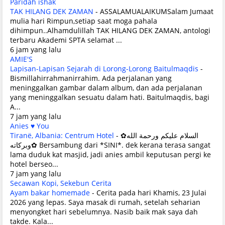
Paridah ishak
TAK HILANG DEK ZAMAN
-
ASSALAMUALAIKUMSalam Jumaat
mulia hari Rimpun,setiap saat moga pahala
dihimpun..Alhamdulillah TAK HILANG DEK ZAMAN, antologi
terbaru Akademi SPTA selamat ...
6 jam yang lalu
AMIE'S
Lapisan-Lapisan Sejarah di Lorong-Lorong Baitulmaqdis
-
Bismillahirrahmanirrahim. Ada perjalanan yang
meninggalkan gambar dalam album, dan ada perjalanan
yang meninggalkan sesuatu dalam hati. Baitulmaqdis, bagi
A...
7 jam yang lalu
Anies ♥ You
Tiranë, Albania: Centrum Hotel
-
✿السلام عليكم ورحمة الله
وبركاته✿ Bersambung dari *SINI*. dek kerana terasa sangat
lama duduk kat masjid, jadi anies ambil keputusan pergi ke
hotel berseo...
7 jam yang lalu
Secawan Kopi, Sekebun Cerita
Ayam bakar homemade
-
Cerita pada hari Khamis, 23 Julai
2026 yang lepas. Saya masak di rumah, setelah seharian
menyongket hari sebelumnya. Nasib baik mak saya dah
takde. Kala...