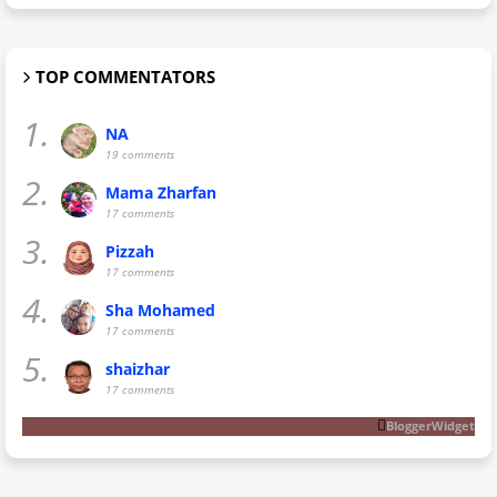
TOP COMMENTATORS
1.
NA
19 comments
2.
Mama Zharfan
17 comments
3.
Pizzah
17 comments
4.
Sha Mohamed
17 comments
5.
shaizhar
17 comments
BloggerWidget