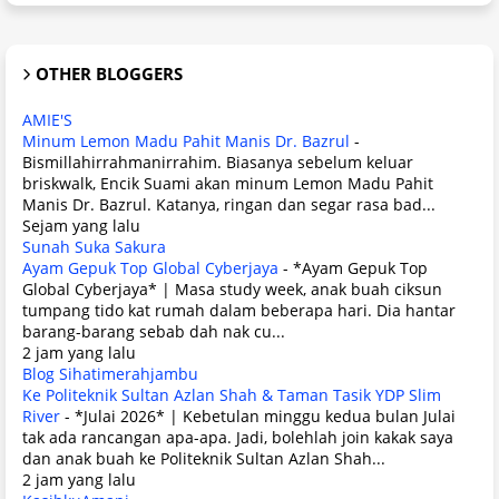
OTHER BLOGGERS
AMIE'S
Minum Lemon Madu Pahit Manis Dr. Bazrul
-
Bismillahirrahmanirrahim. Biasanya sebelum keluar
briskwalk, Encik Suami akan minum Lemon Madu Pahit
Manis Dr. Bazrul. Katanya, ringan dan segar rasa bad...
Sejam yang lalu
Sunah Suka Sakura
Ayam Gepuk Top Global Cyberjaya
-
*Ayam Gepuk Top
Global Cyberjaya* | Masa study week, anak buah ciksun
tumpang tido kat rumah dalam beberapa hari. Dia hantar
barang-barang sebab dah nak cu...
2 jam yang lalu
Blog Sihatimerahjambu
Ke Politeknik Sultan Azlan Shah & Taman Tasik YDP Slim
River
-
*Julai 2026* | Kebetulan minggu kedua bulan Julai
tak ada rancangan apa-apa. Jadi, bolehlah join kakak saya
dan anak buah ke Politeknik Sultan Azlan Shah...
2 jam yang lalu