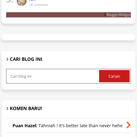
18 comments
BloggerWidget
CARI BLOG INI
KOMEN BARU!
Puan Hazel:
Tahniah ! It's better late than never hehe