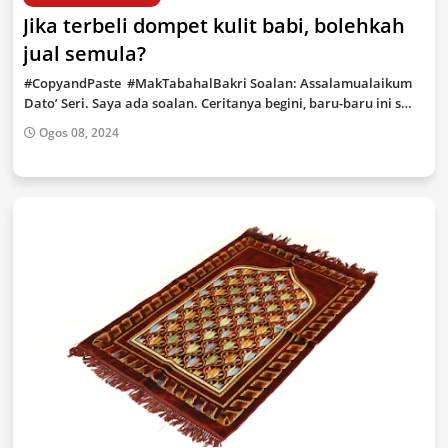
Jika terbeli dompet kulit babi, bolehkah
jual semula?
#CopyandPaste #MakTabahalBakri Soalan: Assalamualaikum
Dato’ Seri. Saya ada soalan. Ceritanya begini, baru-baru ini s…
Ogos 08, 2024