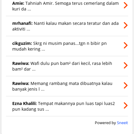
Amie:
Tahniah Amir. Semoga terus cemerlang dalam
kuri da ...
mrhanafi:
Nanti kalau makan secara teratur dan ada
aktiviti ...
cikguzim:
Skrg ni musim panas...tgn n bibir pn
mudah kering ...
Rawiwa:
Wafi dulu pun bam² dari kecil, rasa lebih
bam² dar ...
Rawiwa:
Memang rambang mata dibuatnya kalau
banyak jenis l ...
Ezna Khalili:
Tempat makannya pun luas tapi luas2
pun kadang sus ...
Powered by
Sneeit