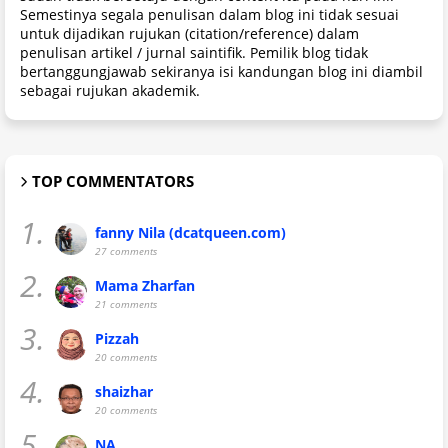
Semestinya segala penulisan dalam blog ini tidak sesuai
untuk dijadikan rujukan (citation/reference) dalam
penulisan artikel / jurnal saintifik. Pemilik blog tidak
bertanggungjawab sekiranya isi kandungan blog ini diambil
sebagai rujukan akademik.
TOP COMMENTATORS
1.
fanny Nila (dcatqueen.com)
27 comments
2.
Mama Zharfan
21 comments
3.
Pizzah
20 comments
4.
shaizhar
20 comments
5.
NA