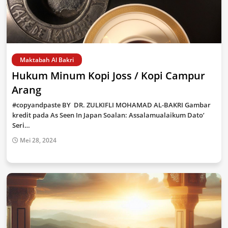
Maktabah Al Bakri
Hukum Minum Kopi Joss / Kopi Campur
Arang
#copyandpaste BY DR. ZULKIFLI MOHAMAD AL-BAKRI Gambar
kredit pada As Seen In Japan Soalan: Assalamualaikum Dato’
Seri…
Mei 28, 2024