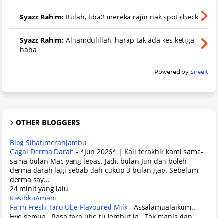
Syazz Rahim:
Itulah, tiba2 mereka rajin nak spot check
Syazz Rahim:
Alhamdulillah, harap tak ada kes ketiga
haha
Powered by
Sneeit
OTHER BLOGGERS
Blog Sihatimerahjambu
Gagal Derma Darah
-
*Jun 2026* | Kali terakhir kami sama-
sama bulan Mac yang lepas. Jadi, bulan Jun dah boleh
derma darah lagi sebab dah cukup 3 bulan gap. Sebelum
derma say...
24 minit yang lalu
KasihkuAmani
Farm Fresh Taro Ube Flavoured Milk
-
Assalamualaikum..
Hye semua.. Rasa taro ube tu lembut ja.. Tak manis dan