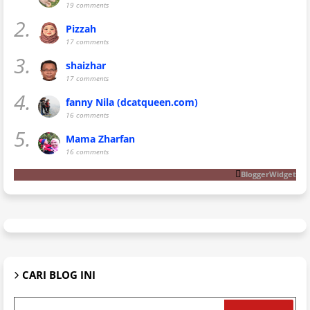
19 comments
2.
Pizzah
17 comments
3.
shaizhar
17 comments
4.
fanny Nila (dcatqueen.com)
16 comments
5.
Mama Zharfan
16 comments
BloggerWidget
CARI BLOG INI