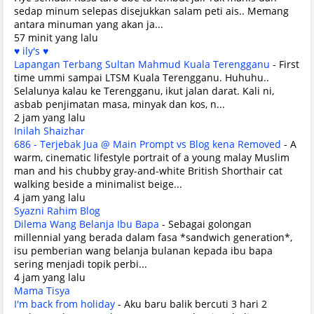
sedap minum selepas disejukkan salam peti ais.. Memang
antara minuman yang akan ja...
57 minit yang lalu
♥ ily's ♥
Lapangan Terbang Sultan Mahmud Kuala Terengganu
-
First
time ummi sampai LTSM Kuala Terengganu. Huhuhu..
Selalunya kalau ke Terengganu, ikut jalan darat. Kali ni,
asbab penjimatan masa, minyak dan kos, n...
2 jam yang lalu
Inilah Shaizhar
686 - Terjebak Jua @ Main Prompt vs Blog kena Removed
-
A
warm, cinematic lifestyle portrait of a young malay Muslim
man and his chubby gray-and-white British Shorthair cat
walking beside a minimalist beige...
4 jam yang lalu
Syazni Rahim Blog
Dilema Wang Belanja Ibu Bapa
-
Sebagai golongan
millennial yang berada dalam fasa *sandwich generation*,
isu pemberian wang belanja bulanan kepada ibu bapa
sering menjadi topik perbi...
4 jam yang lalu
Mama Tisya
I'm back from holiday
-
Aku baru balik bercuti 3 hari 2