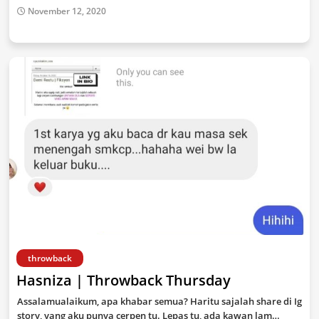
November 12, 2020
throwback
Hasniza | Throwback Thursday
Assalamualaikum, apa khabar semua? Haritu sajalah share di Ig
story, yang aku punya cerpen tu. Lepas tu, ada kawan lam…