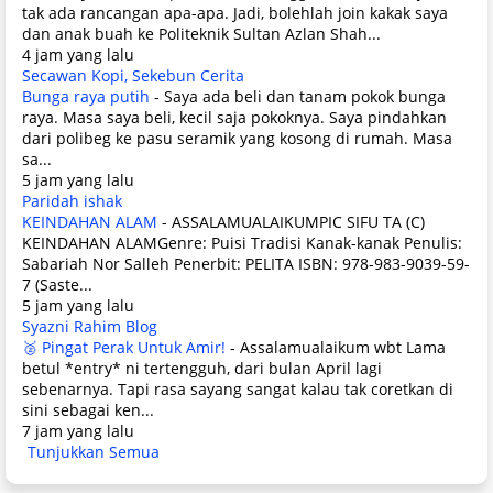
tak ada rancangan apa-apa. Jadi, bolehlah join kakak saya
dan anak buah ke Politeknik Sultan Azlan Shah...
4 jam yang lalu
Secawan Kopi, Sekebun Cerita
Bunga raya putih
-
Saya ada beli dan tanam pokok bunga
raya. Masa saya beli, kecil saja pokoknya. Saya pindahkan
dari polibeg ke pasu seramik yang kosong di rumah. Masa
sa...
5 jam yang lalu
Paridah ishak
KEINDAHAN ALAM
-
ASSALAMUALAIKUMPIC SIFU TA (C)
KEINDAHAN ALAMGenre: Puisi Tradisi Kanak-kanak Penulis:
Sabariah Nor Salleh Penerbit: PELITA ISBN: 978-983-9039-59-
7 (Saste...
5 jam yang lalu
Syazni Rahim Blog
🥈 Pingat Perak Untuk Amir!
-
Assalamualaikum wbt Lama
betul *entry* ni tertengguh, dari bulan April lagi
sebenarnya. Tapi rasa sayang sangat kalau tak coretkan di
sini sebagai ken...
7 jam yang lalu
Tunjukkan Semua