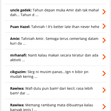
uncle gedek:
Tahun depan muka Amir dah tak mahal
dah... Tahun d ...
Puan Hazel:
Tahniah ! It's better late than never hehe
Amie:
Tahniah Amir. Semoga terus cemerlang dalam
kuri da ...
mrhanafi:
Nanti kalau makan secara teratur dan ada
aktiviti ...
cikguzim:
Skrg ni musim panas...tgn n bibir pn
mudah kering ...
Rawiwa:
Wafi dulu pun bam² dari kecil, rasa lebih
bam² dar ...
Rawiwa:
Memang rambang mata dibuatnya kalau
banyak jenis l ...