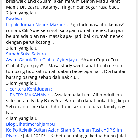
briskwalk, Encik Suami akan minum Lemon Madu Pahit
Manis Dr. Bazrul. Katanya, ringan dan segar rasa bad...
2 jam yang lalu
Rawiwa
Lepak Rumah Nenek Makan²
-
Pagi tadi masa ibu kemas²
rumah, Cik Awie seru soh sarapan rumah nenek. Ibu pun
belum ada plan nak masak apa². Jadi balik rumah nenek
dengan perut kosong...
3 jam yang lalu
Sunah Suka Sakura
Ayam Gepuk Top Global Cyberjaya
-
*Ayam Gepuk Top
Global Cyberjaya* | Masa study week, anak buah ciksun
tumpang tido kat rumah dalam beberapa hari. Dia hantar
barang-barang sebab dah nak cu...
3 jam yang lalu
.: ceritera Kehidupan :
.: ENTRY MAKANAN :.
-
Assalamualaikum. Alhamdulillah
selesai family day BabyRuz. Baru lah dapat buka blog kejap.
Sebab ada Line dah.. hihi. Tapi, tak up la pasal family day.
N...
4 jam yang lalu
Blog Sihatimerahjambu
Ke Politeknik Sultan Azlan Shah & Taman Tasik YDP Slim
River
-
*Julai 2026* | Kebetulan minggu kedua bulan Julai