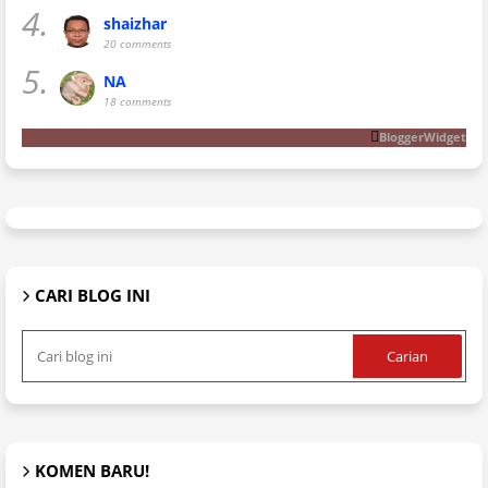
4.
shaizhar
20 comments
5.
NA
18 comments
BloggerWidget
CARI BLOG INI
KOMEN BARU!