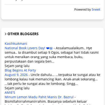
Powered by
Sneeit
OTHER BLOGGERS
KasihkuAmani
National Book Lovers Day! ❤️📖
-
Assalamualaikum.. Hye
semua.. Ia disambut setiap 9 Ogos, sebagai hari tidak rasmi
untuk meraikan orang yang suka membaca, buku,
perpustakaan dan segala ben...
Sejam yang lalu
Blog Begins At Forty
August 9, 2026
-
Uncle dahulu... ...terpaksa ke sungai atau ke
lombong kalau nak memancing ikan. Anak-anak sekarang...
...tak perlu ke sungai atau ke lombong. Singg...
Sejam yang lalu
AMIE'S
Minum Lemon Madu Pahit Manis Dr. Bazrul
-
Bismillahirrahmanirrahim. Biasanya sebelum keluar