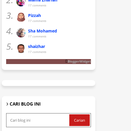
17 comments
3.
Pizzah
17 comments
4.
Sha Mohamed
17 comments
5.
shaizhar
17 comments
BloggerWidget
CARI BLOG INI