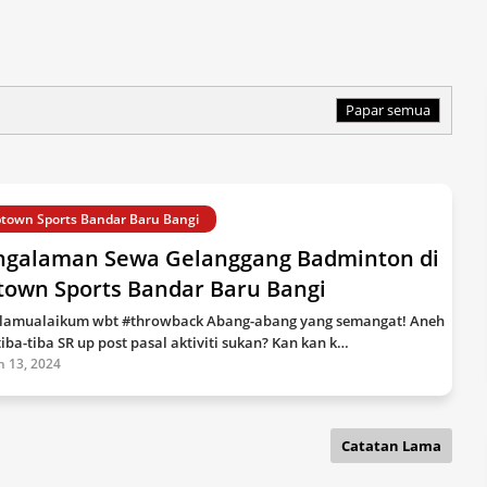
Papar semua
town Sports Bandar Baru Bangi
ngalaman Sewa Gelanggang Badminton di
town Sports Bandar Baru Bangi
lamualaikum wbt #throwback Abang-abang yang semangat! Aneh
tiba-tiba SR up post pasal aktiviti sukan? Kan kan k…
n 13, 2024
Catatan Lama