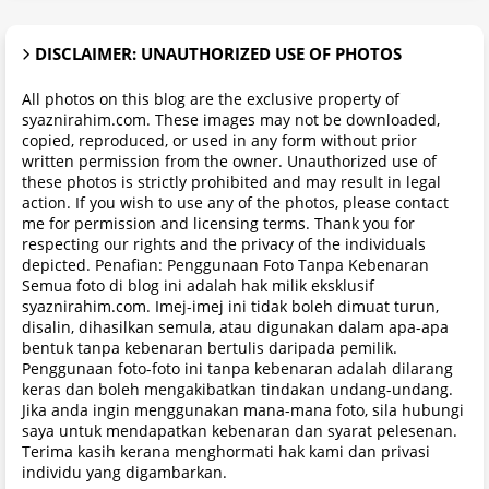
DISCLAIMER: UNAUTHORIZED USE OF PHOTOS
All photos on this blog are the exclusive property of
syaznirahim.com. These images may not be downloaded,
copied, reproduced, or used in any form without prior
written permission from the owner. Unauthorized use of
these photos is strictly prohibited and may result in legal
action. If you wish to use any of the photos, please contact
me for permission and licensing terms. Thank you for
respecting our rights and the privacy of the individuals
depicted. Penafian: Penggunaan Foto Tanpa Kebenaran
Semua foto di blog ini adalah hak milik eksklusif
syaznirahim.com. Imej-imej ini tidak boleh dimuat turun,
disalin, dihasilkan semula, atau digunakan dalam apa-apa
bentuk tanpa kebenaran bertulis daripada pemilik.
Penggunaan foto-foto ini tanpa kebenaran adalah dilarang
keras dan boleh mengakibatkan tindakan undang-undang.
Jika anda ingin menggunakan mana-mana foto, sila hubungi
saya untuk mendapatkan kebenaran dan syarat pelesenan.
Terima kasih kerana menghormati hak kami dan privasi
individu yang digambarkan.