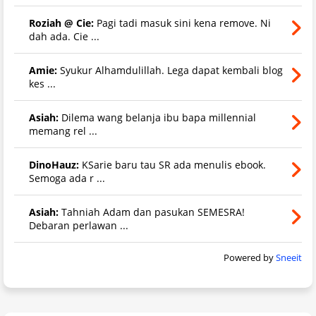
Roziah @ Cie:
Pagi tadi masuk sini kena remove. Ni
dah ada. Cie ...
Amie:
Syukur Alhamdulillah. Lega dapat kembali blog
kes ...
Asiah:
Dilema wang belanja ibu bapa millennial
memang rel ...
DinoHauz:
KSarie baru tau SR ada menulis ebook.
Semoga ada r ...
Asiah:
Tahniah Adam dan pasukan SEMESRA!
Debaran perlawan ...
Powered by
Sneeit