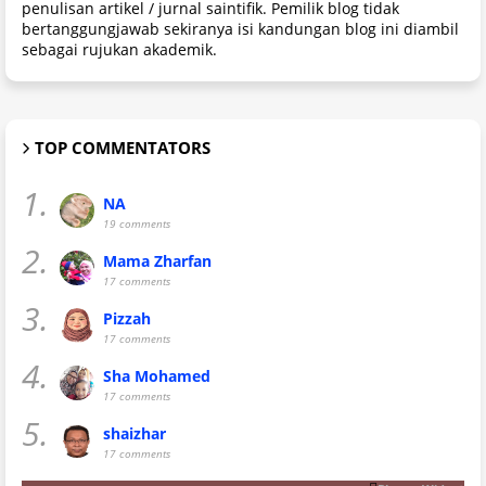
penulisan artikel / jurnal saintifik. Pemilik blog tidak
bertanggungjawab sekiranya isi kandungan blog ini diambil
sebagai rujukan akademik.
TOP COMMENTATORS
1.
NA
19 comments
2.
Mama Zharfan
17 comments
3.
Pizzah
17 comments
4.
Sha Mohamed
17 comments
5.
shaizhar
17 comments