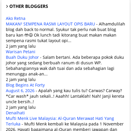
OTHER BLOGGERS
Ako Retna
MAKAN² SEMPENA RASMI LAYOUT OPIS BARU
-
Alhamdulilah
blog dah back to normal. Syukur tak perlu nak buat blog
baru kan 🤲😅 Ok lunch tadi kitorang buat makan makan
sempena rasmi tukat layout opi...
2 jam yang lalu
Warisan Petani
Buah Duku Johor
-
Salam bertani. Ada beberapa pokok duku
johor yang sedang berbuah ranum di dusun WP.
Sebahangiannya wak dah tuai dan ada sebahagian lagi
menunggu anak-an...
2 jam yang lalu
Blog Begins At Forty
August 6, 2026
-
Apalah yang kau tulis tu? Carwas? Carway?
*Car wash* jauh sekali..! Aaahh! Lantaklah! Nah! Janji kereta
uncle bersih..!
2 jam yang lalu
Denaihati
Mufti Menk Live Malaysia: Al-Quran Merawat Hati Yang
Terluka
-
Mufti Menk kembali ke Malaysia pada 1 November
2026. Hayati bagaimana al-Quran memberi jawapan dan