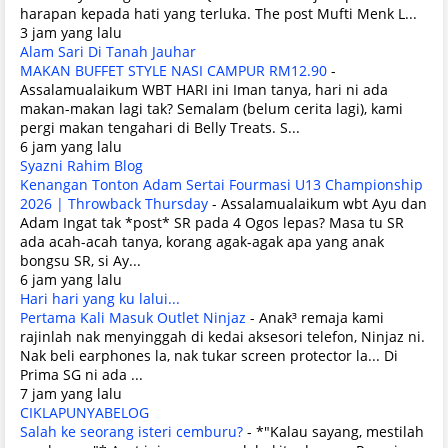
harapan kepada hati yang terluka. The post Mufti Menk L...
3 jam yang lalu
Alam Sari Di Tanah Jauhar
MAKAN BUFFET STYLE NASI CAMPUR RM12.90
-
Assalamualaikum WBT HARI ini Iman tanya, hari ni ada
makan-makan lagi tak? Semalam (belum cerita lagi), kami
pergi makan tengahari di Belly Treats. S...
6 jam yang lalu
Syazni Rahim Blog
Kenangan Tonton Adam Sertai Fourmasi U13 Championship
2026 | Throwback Thursday
-
Assalamualaikum wbt Ayu dan
Adam Ingat tak *post* SR pada 4 Ogos lepas? Masa tu SR
ada acah-acah tanya, korang agak-agak apa yang anak
bongsu SR, si Ay...
6 jam yang lalu
Hari hari yang ku lalui...
Pertama Kali Masuk Outlet Ninjaz
-
Anak³ remaja kami
rajinlah nak menyinggah di kedai aksesori telefon, Ninjaz ni.
Nak beli earphones la, nak tukar screen protector la... Di
Prima SG ni ada ...
7 jam yang lalu
CIKLAPUNYABELOG
Salah ke seorang isteri cemburu?
-
*"Kalau sayang, mestilah