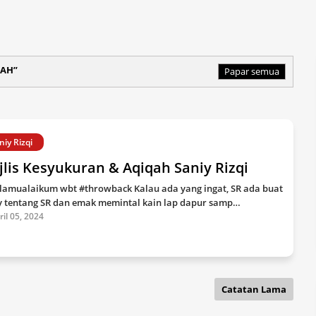
QAH
Papar semua
niy Rizqi
lis Kesyukuran & Aqiqah Saniy Rizqi
lamualaikum wbt #throwback Kalau ada yang ingat, SR ada buat
y tentang SR dan emak memintal kain lap dapur samp…
ril 05, 2024
Catatan Lama