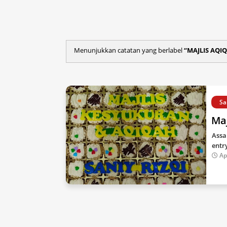
Menunjukkan catatan yang berlabel
MAJLIS AQI
Sa
Maj
Assa
entr
Ap