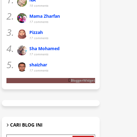
19 comments
2.
Mama Zharfan
17 comments
3.
Pizzah
17 comments
4.
Sha Mohamed
17 comments
5.
shaizhar
17 comments
BloggerWidget
CARI BLOG INI