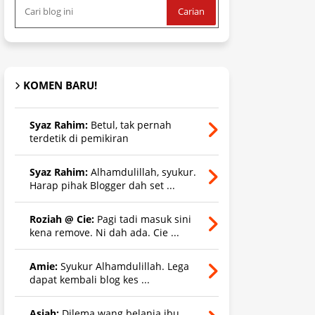
KOMEN BARU!
Syaz Rahim:
Betul, tak pernah
terdetik di pemikiran
Syaz Rahim:
Alhamdulillah, syukur.
Harap pihak Blogger dah set ...
Roziah @ Cie:
Pagi tadi masuk sini
kena remove. Ni dah ada. Cie ...
Amie:
Syukur Alhamdulillah. Lega
dapat kembali blog kes ...
Asiah:
Dilema wang belanja ibu