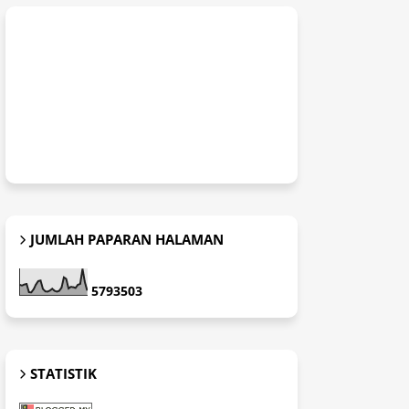
JUMLAH PAPARAN HALAMAN
5
7
9
3
5
0
3
STATISTIK