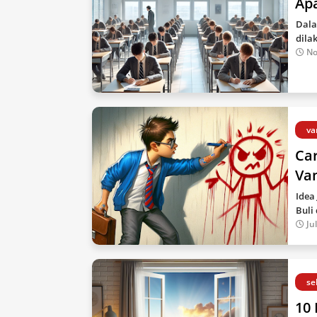
Ap
Dala
dila
No
va
Ca
Va
Idea
Buli
Ju
se
10 