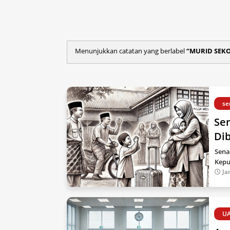
Menunjukkan catatan yang berlabel
MURID SEK
se
Se
Di
Sena
Kepu
Ja
U