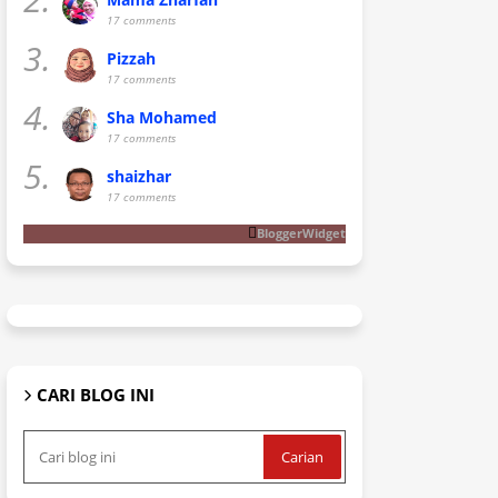
17 comments
3.
Pizzah
17 comments
4.
Sha Mohamed
17 comments
5.
shaizhar
17 comments
BloggerWidget
CARI BLOG INI