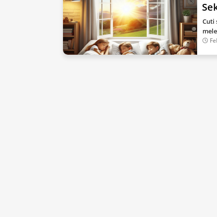
Se
Cuti
mele
Fe