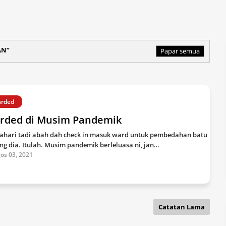
AN
Papar semua
rded
rded di Musim Pandemik
ahari tadi abah dah check in masuk ward untuk pembedahan batu
ng dia. Itulah. Musim pandemik berleluasa ni, jan…
os 03, 2021
Catatan Lama