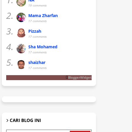
19 comments
2.
Mama Zharfan
17 comments
3.
Pizzah
17 comments
4.
Sha Mohamed
17 comments
5.
shaizhar
17 comments
BloggerWidget
CARI BLOG INI