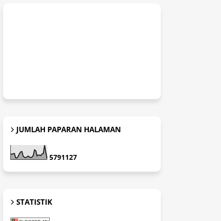
JUMLAH PAPARAN HALAMAN
5
7
9
1
1
2
7
STATISTIK