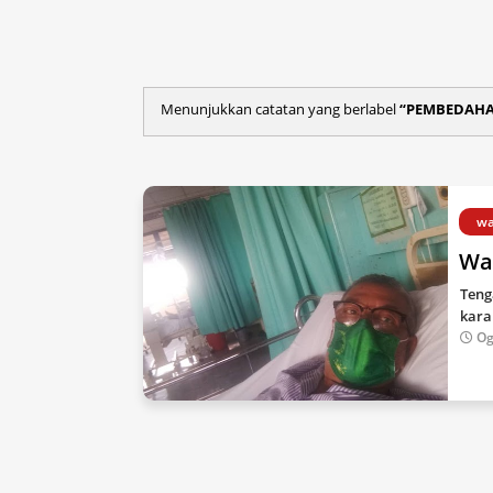
Menunjukkan catatan yang berlabel
PEMBEDAH
wa
Wa
Teng
kara
Og