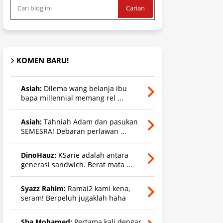
KOMEN BARU!
Asiah:
Dilema wang belanja ibu
bapa millennial memang rel ...
Asiah:
Tahniah Adam dan pasukan
SEMESRA! Debaran perlawan ...
DinoHauz:
KSarie adalah antara
generasi sandwich. Berat mata ...
Syazz Rahim:
Ramai2 kami kena,
seram! Berpeluh jugaklah haha
Sha Mohamed:
Pertama kali dengar