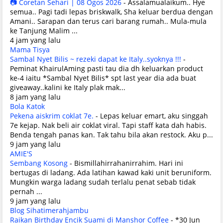
📷 Coretan Sehari | 08 Ogos 2026
-
Assalamualaikum.. Hye
semua.. Pagi tadi lepas briskwalk, Sha keluar berdua dengan
Amani.. Sarapan dan terus cari barang rumah.. Mula-mula
ke Tanjung Malim ...
4 jam yang lalu
Mama Tisya
Sambal Nyet Bilis ~ rezeki dapat ke Italy..syoknya !!!
-
Peminat KhairulAming pasti tau dia dh keluarkan product
ke-4 iaitu *Sambal Nyet Bilis* spt last year dia ada buat
giveaway..kalini ke Italy plak mak...
8 jam yang lalu
Bola Katok
Pekena aiskrim coklat 7e.
-
Lepas keluar emart, aku singgah
7e kejap. Nak beli air coklat viral. Tapi staff kata dah habis.
Benda tengah panas kan. Tak tahu bila akan restock. Aku p...
9 jam yang lalu
AMIE'S
Sembang Kosong
-
Bismillahirrahanirrahim. Hari ini
bertugas di ladang. Ada latihan kawad kaki unit beruniform.
Mungkin warga ladang sudah terlalu penat sebab tidak
pernah ...
9 jam yang lalu
Blog Sihatimerahjambu
Raikan Birthday Encik Suami di Manshor Coffee
-
*30 Jun