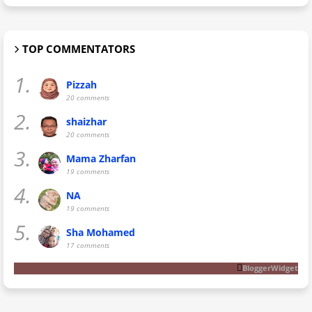
TOP COMMENTATORS
1.
Pizzah
20 comments
2.
shaizhar
20 comments
3.
Mama Zharfan
19 comments
4.
NA
19 comments
5.
Sha Mohamed
17 comments
BloggerWidget