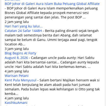
BOP Johor di Galeri Aura Islam Buka Peluang Global Affiliate
-
BOP Johor di Galeri Aura Islam memperkenalkan peluang
Bisnes Global Affiliate kepada prospek menerusi sesi
penerangan yang santai dan jelas. The post BOP ...
2 jam yang lalu
Hari hari yang ku lalui...
Catatan 24 Safar 1448H
-
Berita paling dinanti sejak tengah
malam tadi semestinya berita dari Abang, dah selamat
sampai ke belum di Ganu. Ummi terjaga awal pagi, tengok
location Ab...
3 jam yang lalu
Blog Begins At Forty
August 8, 2026
-
Cadangan uncle pada aunty: Hari Sabtu
adalah hari kita bersantai-santai... Cadangan aunty kepada
uncle: Hari Sabtu adalah hari kita berkemas-kemas. ...
4 jam yang lalu
Warisan Petani
Kent Pula Menyusul
-
Salam bertani Majikan hensem wak si
Kent telah berpulang ke alam abadi pada hari jumaat
semalam. Pada bulan lepas wak kehilangan si Otto yang tak
kemba...
4 jam yang lalu
KasihkuAmani