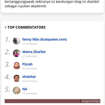
bertanggungjawab sekiranya isi kandungan blog ini diambil
sebagai rujukan akademik.
TOP COMMENTATORS
1.
fanny Nila (dcatqueen.com)
27 comments
2.
Mama Zharfan
21 comments
3.
Pizzah
20 comments
4.
shaizhar
20 comments
5.
NA
18 comments
BloggerWidget