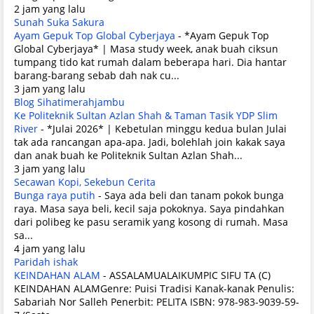
2 jam yang lalu
Sunah Suka Sakura
Ayam Gepuk Top Global Cyberjaya
-
*Ayam Gepuk Top
Global Cyberjaya* | Masa study week, anak buah ciksun
tumpang tido kat rumah dalam beberapa hari. Dia hantar
barang-barang sebab dah nak cu...
3 jam yang lalu
Blog Sihatimerahjambu
Ke Politeknik Sultan Azlan Shah & Taman Tasik YDP Slim
River
-
*Julai 2026* | Kebetulan minggu kedua bulan Julai
tak ada rancangan apa-apa. Jadi, bolehlah join kakak saya
dan anak buah ke Politeknik Sultan Azlan Shah...
3 jam yang lalu
Secawan Kopi, Sekebun Cerita
Bunga raya putih
-
Saya ada beli dan tanam pokok bunga
raya. Masa saya beli, kecil saja pokoknya. Saya pindahkan
dari polibeg ke pasu seramik yang kosong di rumah. Masa
sa...
4 jam yang lalu
Paridah ishak
KEINDAHAN ALAM
-
ASSALAMUALAIKUMPIC SIFU TA (C)
KEINDAHAN ALAMGenre: Puisi Tradisi Kanak-kanak Penulis:
Sabariah Nor Salleh Penerbit: PELITA ISBN: 978-983-9039-59-