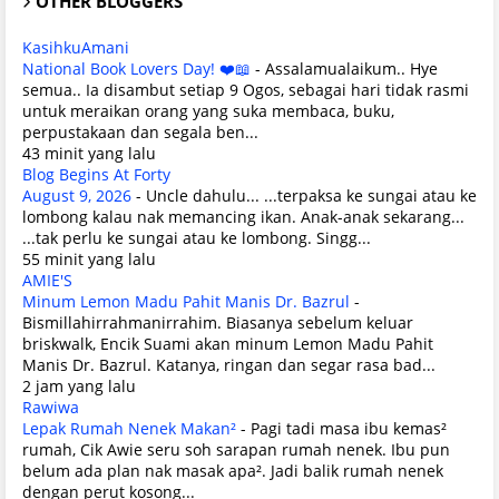
OTHER BLOGGERS
KasihkuAmani
National Book Lovers Day! ❤️📖
-
Assalamualaikum.. Hye
semua.. Ia disambut setiap 9 Ogos, sebagai hari tidak rasmi
untuk meraikan orang yang suka membaca, buku,
perpustakaan dan segala ben...
43 minit yang lalu
Blog Begins At Forty
August 9, 2026
-
Uncle dahulu... ...terpaksa ke sungai atau ke
lombong kalau nak memancing ikan. Anak-anak sekarang...
...tak perlu ke sungai atau ke lombong. Singg...
55 minit yang lalu
AMIE'S
Minum Lemon Madu Pahit Manis Dr. Bazrul
-
Bismillahirrahmanirrahim. Biasanya sebelum keluar
briskwalk, Encik Suami akan minum Lemon Madu Pahit
Manis Dr. Bazrul. Katanya, ringan dan segar rasa bad...
2 jam yang lalu
Rawiwa
Lepak Rumah Nenek Makan²
-
Pagi tadi masa ibu kemas²
rumah, Cik Awie seru soh sarapan rumah nenek. Ibu pun
belum ada plan nak masak apa². Jadi balik rumah nenek
dengan perut kosong...