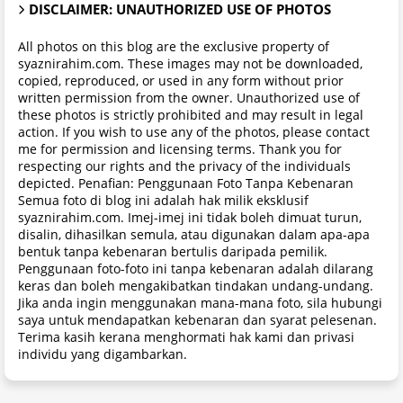
DISCLAIMER: UNAUTHORIZED USE OF PHOTOS
All photos on this blog are the exclusive property of
syaznirahim.com. These images may not be downloaded,
copied, reproduced, or used in any form without prior
written permission from the owner. Unauthorized use of
these photos is strictly prohibited and may result in legal
action. If you wish to use any of the photos, please contact
me for permission and licensing terms. Thank you for
respecting our rights and the privacy of the individuals
depicted. Penafian: Penggunaan Foto Tanpa Kebenaran
Semua foto di blog ini adalah hak milik eksklusif
syaznirahim.com. Imej-imej ini tidak boleh dimuat turun,
disalin, dihasilkan semula, atau digunakan dalam apa-apa
bentuk tanpa kebenaran bertulis daripada pemilik.
Penggunaan foto-foto ini tanpa kebenaran adalah dilarang
keras dan boleh mengakibatkan tindakan undang-undang.
Jika anda ingin menggunakan mana-mana foto, sila hubungi
saya untuk mendapatkan kebenaran dan syarat pelesenan.
Terima kasih kerana menghormati hak kami dan privasi
individu yang digambarkan.