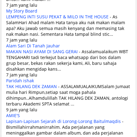
7 jam yang lalu
My Story Board
LEMPENG INTI SUSU PEKAT & MILO IN THE HOUSE
-
As
SalamHari Ahad malam Hata tanya aku nak makan malam
apa? Aku jawab semua masih kenyang dan memasing tak
nak makan nasi. Sementara Hata tampal blind stic...
7 jam yang lalu
Alam Sari Di Tanah Jauhar
MAKAN NASI AYAM DI SANG GERAI
-
Assalamualaikum WBT
TENGAHARI tadi terkejut baca whatsapp dari bos dalam
grup besar, bekas rakan sekerja kami, Ali, baru sahaja
disahkan mengidap kans...
7 jam yang lalu
Paridah ishak
TAK HILANG DEK ZAMAN
-
ASSALAMUALAIKUMSalam Jumaat
mulia hari Rimpun,setiap saat moga pahala
dihimpun..Alhamdulillah TAK HILANG DEK ZAMAN, antologi
terbaru Akademi SPTA selamat ...
9 jam yang lalu
AMIE'S
Lapisan-Lapisan Sejarah di Lorong-Lorong Baitulmaqdis
-
Bismillahirrahmanirrahim. Ada perjalanan yang
meninggalkan gambar dalam album, dan ada perjalanan