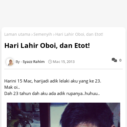
Laman utama
Semenyih
Hari Lahir Oboi, dan Etot!
Hari Lahir Oboi, dan Etot!
0
Syazz Rahim
Mac 15, 2013
Harini 15 Mac, harijadi adik lelaki aku yang ke 23.
Mak oi..
Dah 23 tahun dah aku ada adik rupanya..huhuu..