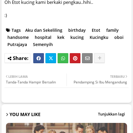
Oh Etot kucing kami berkaki pengkau..hihi..
:)
Tags
Aku dan Sekeliling
birthday
Etot
family
handsome
hospital
kek
kucing
Kucingku
oboi
Putrajaya
Semenyih
LEBIH LAMA
TERBARU
Tanda-Tanda Hampir Bersalin
Pendamping Si Ibu Mengandung
YOU MAY LIKE
Tunjukkan lagi