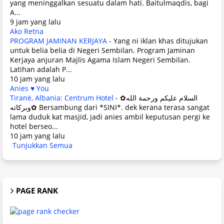
yang meninggalkan sesuatu dalam hati. Baitulmaqdis, bagi
A...
9 jam yang lalu
Ako Retna
PROGRAM JAMINAN KERJAYA
-
Yang ni iklan khas ditujukan
untuk belia belia di Negeri Sembilan. Program Jaminan
Kerjaya anjuran Majlis Agama Islam Negeri Sembilan.
Latihan adalah P...
10 jam yang lalu
Anies ♥ You
Tiranë, Albania: Centrum Hotel
-
✿السلام عليكم ورحمة الله
وبركاته✿ Bersambung dari *SINI*. dek kerana terasa sangat
lama duduk kat masjid, jadi anies ambil keputusan pergi ke
hotel berseo...
10 jam yang lalu
Tunjukkan Semua
PAGE RANK