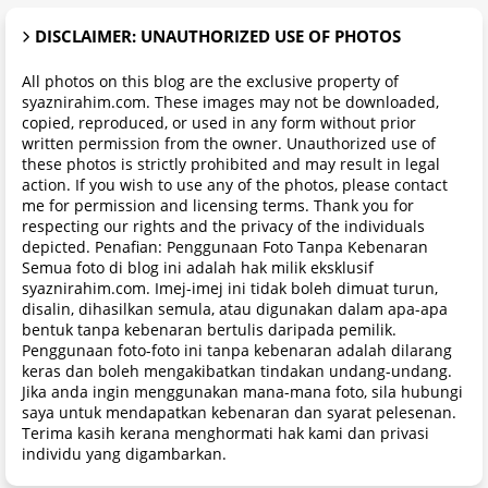
DISCLAIMER: UNAUTHORIZED USE OF PHOTOS
All photos on this blog are the exclusive property of
syaznirahim.com. These images may not be downloaded,
copied, reproduced, or used in any form without prior
written permission from the owner. Unauthorized use of
these photos is strictly prohibited and may result in legal
action. If you wish to use any of the photos, please contact
me for permission and licensing terms. Thank you for
respecting our rights and the privacy of the individuals
depicted. Penafian: Penggunaan Foto Tanpa Kebenaran
Semua foto di blog ini adalah hak milik eksklusif
syaznirahim.com. Imej-imej ini tidak boleh dimuat turun,
disalin, dihasilkan semula, atau digunakan dalam apa-apa
bentuk tanpa kebenaran bertulis daripada pemilik.
Penggunaan foto-foto ini tanpa kebenaran adalah dilarang
keras dan boleh mengakibatkan tindakan undang-undang.
Jika anda ingin menggunakan mana-mana foto, sila hubungi
saya untuk mendapatkan kebenaran dan syarat pelesenan.
Terima kasih kerana menghormati hak kami dan privasi
individu yang digambarkan.