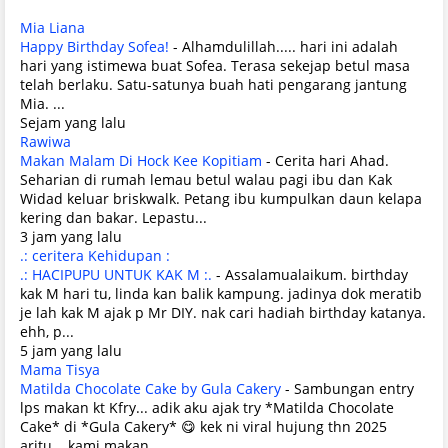
Mia Liana
Happy Birthday Sofea!
-
Alhamdulillah..... hari ini adalah
hari yang istimewa buat Sofea. Terasa sekejap betul masa
telah berlaku. Satu-satunya buah hati pengarang jantung
Mia. ...
Sejam yang lalu
Rawiwa
Makan Malam Di Hock Kee Kopitiam
-
Cerita hari Ahad.
Seharian di rumah lemau betul walau pagi ibu dan Kak
Widad keluar briskwalk. Petang ibu kumpulkan daun kelapa
kering dan bakar. Lepastu...
3 jam yang lalu
.: ceritera Kehidupan :
.: HACIPUPU UNTUK KAK M :.
-
Assalamualaikum. birthday
kak M hari tu, linda kan balik kampung. jadinya dok meratib
je lah kak M ajak p Mr DIY. nak cari hadiah birthday katanya.
ehh, p...
5 jam yang lalu
Mama Tisya
Matilda Chocolate Cake by Gula Cakery
-
Sambungan entry
lps makan kt Kfry... adik aku ajak try *Matilda Chocolate
Cake* di *Gula Cakery* 😋 kek ni viral hujung thn 2025
aritu... kami makan ...