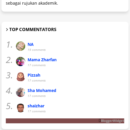
sebagai rujukan akademik.
TOP COMMENTATORS
1.
NA
19 comments
2.
Mama Zharfan
17 comments
3.
Pizzah
17 comments
4.
Sha Mohamed
17 comments
5.
shaizhar
17 comments
BloggerWidget