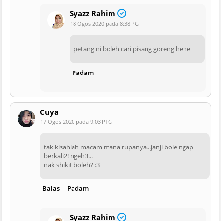
Syazz Rahim
18 Ogos 2020 pada 8:38 PG
petang ni boleh cari pisang goreng hehe
Padam
Cuya
17 Ogos 2020 pada 9:03 PTG
tak kisahlah macam mana rupanya...janji bole ngap
berkali2! ngeh3...
nak shikit boleh? :3
Balas
Padam
Syazz Rahim