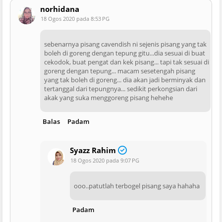
norhidana
18 Ogos 2020 pada 8:53 PG
sebenarnya pisang cavendish ni sejenis pisang yang tak
boleh di goreng dengan tepung gitu...dia sesuai di buat
cekodok, buat pengat dan kek pisang... tapi tak sesuai di
goreng dengan tepung... macam sesetengah pisang
yang tak boleh di goreng... dia akan jadi berminyak dan
tertanggal dari tepungnya... sedikit perkongsian dari
akak yang suka menggoreng pisang hehehe
Balas
Padam
Syazz Rahim
18 Ogos 2020 pada 9:07 PG
ooo..patutlah terbogel pisang saya hahaha
Padam