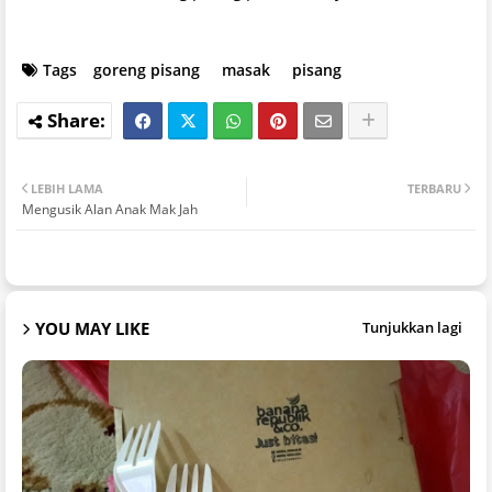
Tags
goreng pisang
masak
pisang
LEBIH LAMA
TERBARU
Mengusik Alan Anak Mak Jah
YOU MAY LIKE
Tunjukkan lagi