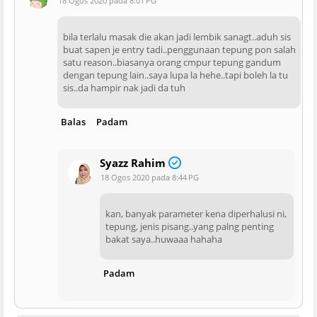
18 Ogos 2020 pada 8:01 PG
bila terlalu masak die akan jadi lembik sanagt..aduh sis
buat sapen je entry tadi..penggunaan tepung pon salah
satu reason..biasanya orang cmpur tepung gandum
dengan tepung lain..saya lupa la hehe..tapi boleh la tu
sis..da hampir nak jadi da tuh
Balas
Padam
Syazz Rahim
18 Ogos 2020 pada 8:44 PG
kan, banyak parameter kena diperhalusi ni,
tepung, jenis pisang..yang palng penting
bakat saya..huwaaa hahaha
Padam