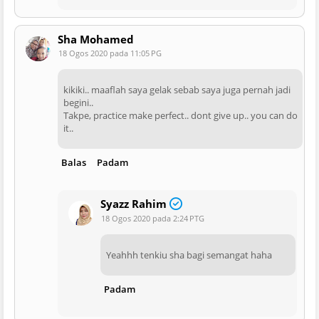
Sha Mohamed
18 Ogos 2020 pada 11:05 PG
kikiki.. maaflah saya gelak sebab saya juga pernah jadi
begini..
Takpe, practice make perfect.. dont give up.. you can do
it..
Balas
Padam
Syazz Rahim
18 Ogos 2020 pada 2:24 PTG
Yeahhh tenkiu sha bagi semangat haha
Padam