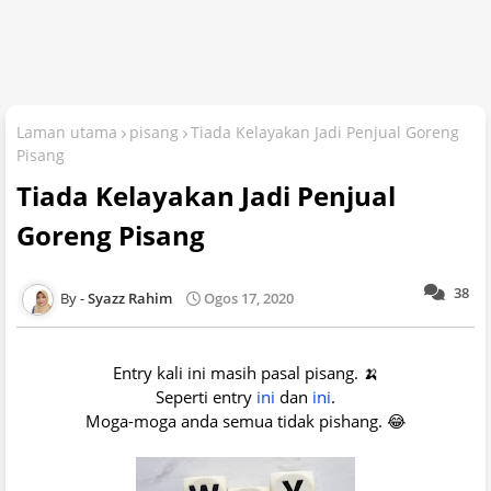
Laman utama
pisang
Tiada Kelayakan Jadi Penjual Goreng
Pisang
Tiada Kelayakan Jadi Penjual
Goreng Pisang
38
Syazz Rahim
Ogos 17, 2020
Entry kali ini masih pasal pisang. 🍌
Seperti entry
ini
dan
ini
.
Moga-moga anda semua tidak pishang. 😂