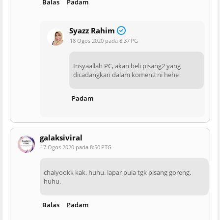
Balas
Padam
Syazz Rahim
18 Ogos 2020 pada 8:37 PG
Insyaallah PC, akan beli pisang2 yang
dicadangkan dalam komen2 ni hehe
Padam
galaksiviral
17 Ogos 2020 pada 8:50 PTG
chaiyookk kak. huhu. lapar pula tgk pisang goreng.
huhu.
Balas
Padam