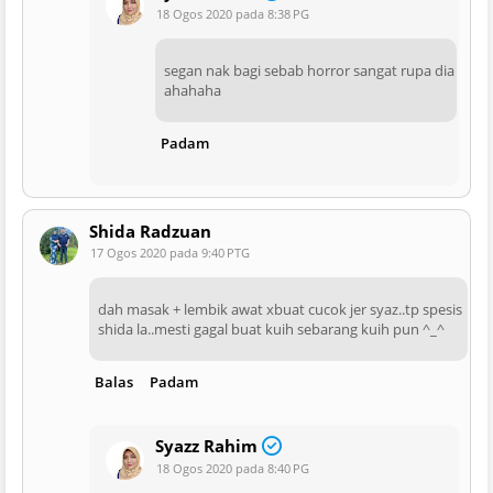
18 Ogos 2020 pada 8:38 PG
segan nak bagi sebab horror sangat rupa dia
ahahaha
Padam
Shida Radzuan
17 Ogos 2020 pada 9:40 PTG
dah masak + lembik awat xbuat cucok jer syaz..tp spesis
shida la..mesti gagal buat kuih sebarang kuih pun ^_^
Balas
Padam
Syazz Rahim
18 Ogos 2020 pada 8:40 PG