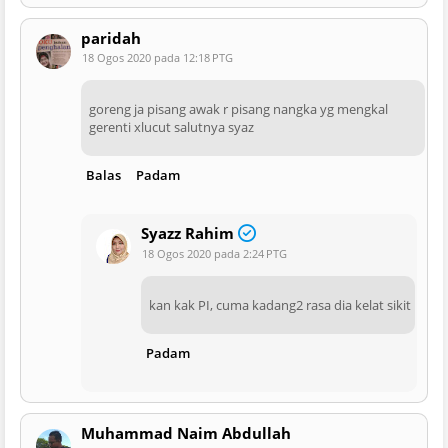
paridah
18 Ogos 2020 pada 12:18 PTG
goreng ja pisang awak r pisang nangka yg mengkal
gerenti xlucut salutnya syaz
Balas
Padam
Syazz Rahim
18 Ogos 2020 pada 2:24 PTG
kan kak PI, cuma kadang2 rasa dia kelat sikit
Padam
Muhammad Naim Abdullah