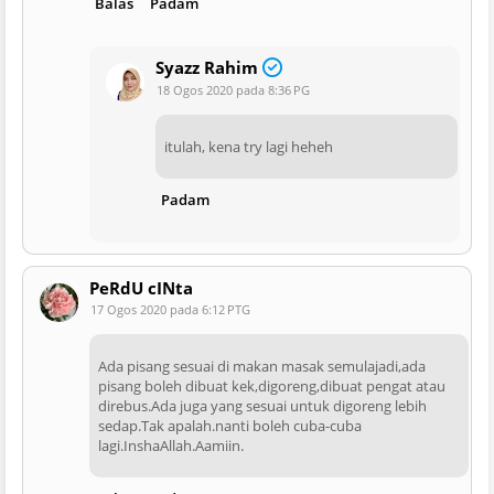
Balas
Padam
Syazz Rahim
18 Ogos 2020 pada 8:36 PG
itulah, kena try lagi heheh
Padam
PeRdU cINta
17 Ogos 2020 pada 6:12 PTG
Ada pisang sesuai di makan masak semulajadi,ada
pisang boleh dibuat kek,digoreng,dibuat pengat atau
direbus.Ada juga yang sesuai untuk digoreng lebih
sedap.Tak apalah.nanti boleh cuba-cuba
lagi.InshaAllah.Aamiin.