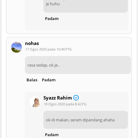
je huhu
Padam
nohas
17 Ogos 2020 pada 10:49 PTG
rasa sedap, ok je..
Balas
Padam
Syazz Rahim
18 Ogos 2020 pada 8:42 PG
ok di makan, seram dipandang ahaha
Padam