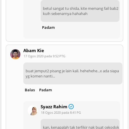
betul sangat tu shida, kite memang fail bab2
kuih sebenarnya hahahah
Padam
Abam Kie
17 Ogos 2020 pada 9:52 PTG
buat jemput2 pisang je lain kali. hehehehe...x ada siapa
yg komen nanti...
Balas
Padam
Syazz Rahim
18 Ogos 2020 pada 8:41 PG
kan, kenapalah tak terfikir nak buat cekodok