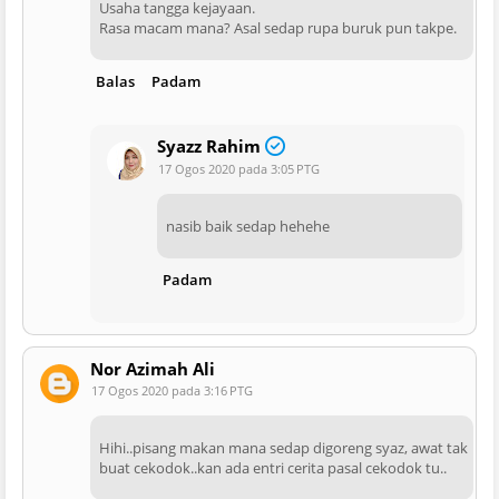
Usaha tangga kejayaan.
Rasa macam mana? Asal sedap rupa buruk pun takpe.
Balas
Padam
Syazz Rahim
17 Ogos 2020 pada 3:05 PTG
nasib baik sedap hehehe
Padam
Nor Azimah Ali
17 Ogos 2020 pada 3:16 PTG
Hihi..pisang makan mana sedap digoreng syaz, awat tak
buat cekodok..kan ada entri cerita pasal cekodok tu..