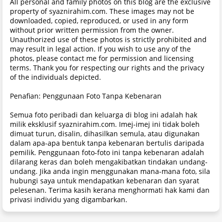
All personal and family photos on this blog are the exclusive
property of syaznirahim.com. These images may not be
downloaded, copied, reproduced, or used in any form
without prior written permission from the owner.
Unauthorized use of these photos is strictly prohibited and
may result in legal action. If you wish to use any of the
photos, please contact me for permission and licensing
terms. Thank you for respecting our rights and the privacy
of the individuals depicted.
Penafian: Penggunaan Foto Tanpa Kebenaran
Semua foto peribadi dan keluarga di blog ini adalah hak
milik eksklusif syaznirahim.com. Imej-imej ini tidak boleh
dimuat turun, disalin, dihasilkan semula, atau digunakan
dalam apa-apa bentuk tanpa kebenaran bertulis daripada
pemilik. Penggunaan foto-foto ini tanpa kebenaran adalah
dilarang keras dan boleh mengakibatkan tindakan undang-
undang. Jika anda ingin menggunakan mana-mana foto, sila
hubungi saya untuk mendapatkan kebenaran dan syarat
pelesenan. Terima kasih kerana menghormati hak kami dan
privasi individu yang digambarkan.