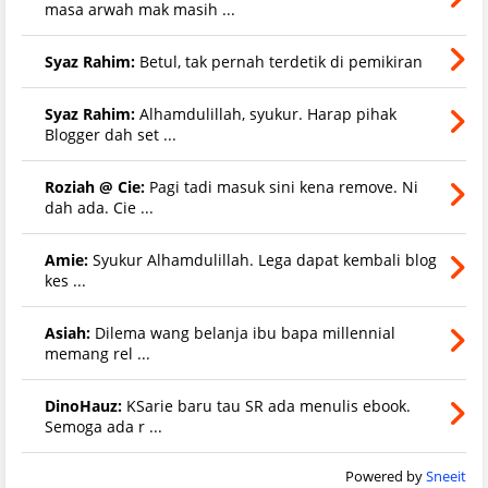
masa arwah mak masih ...
Syaz Rahim:
Betul, tak pernah terdetik di pemikiran
Syaz Rahim:
Alhamdulillah, syukur. Harap pihak
Blogger dah set ...
Roziah @ Cie:
Pagi tadi masuk sini kena remove. Ni
dah ada. Cie ...
Amie:
Syukur Alhamdulillah. Lega dapat kembali blog
kes ...
Asiah:
Dilema wang belanja ibu bapa millennial
memang rel ...
DinoHauz:
KSarie baru tau SR ada menulis ebook.
Semoga ada r ...
Powered by
Sneeit