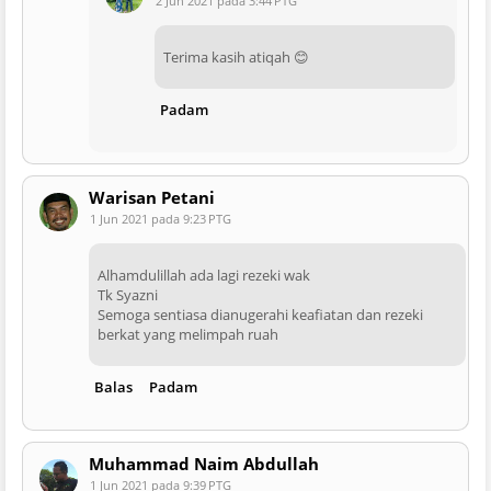
2 Jun 2021 pada 3:44 PTG
Terima kasih atiqah 😊
Padam
Warisan Petani
1 Jun 2021 pada 9:23 PTG
Alhamdulillah ada lagi rezeki wak
Tk Syazni
Semoga sentiasa dianugerahi keafiatan dan rezeki
berkat yang melimpah ruah
Balas
Padam
Muhammad Naim Abdullah
1 Jun 2021 pada 9:39 PTG