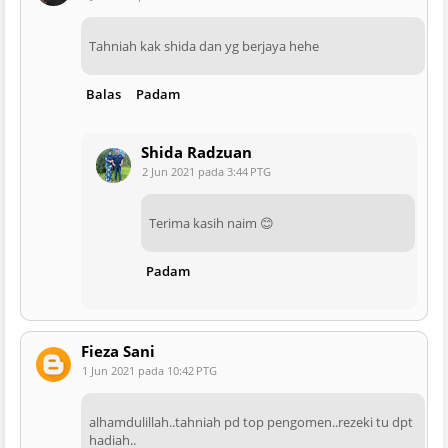
Tahniah kak shida dan yg berjaya hehe
Balas
Padam
Shida Radzuan
2 Jun 2021 pada 3:44 PTG
Terima kasih naim 😊
Padam
Fieza Sani
1 Jun 2021 pada 10:42 PTG
alhamdulillah..tahniah pd top pengomen..rezeki tu dpt
hadiah..