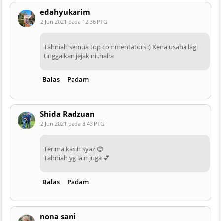
edahyukarim
2 Jun 2021 pada 12:36 PTG
Tahniah semua top commentators :) Kena usaha lagi
tinggalkan jejak ni..haha
Balas
Padam
Shida Radzuan
2 Jun 2021 pada 3:43 PTG
Terima kasih syaz 😊
Tahniah yg lain juga 💕
Balas
Padam
nona sani