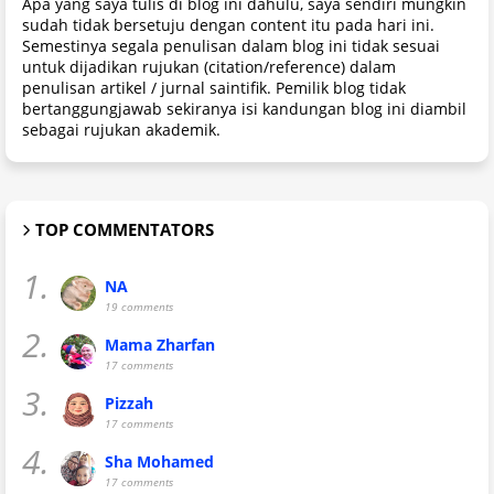
Apa yang saya tulis di blog ini dahulu, saya sendiri mungkin
sudah tidak bersetuju dengan content itu pada hari ini.
Semestinya segala penulisan dalam blog ini tidak sesuai
untuk dijadikan rujukan (citation/reference) dalam
penulisan artikel / jurnal saintifik. Pemilik blog tidak
bertanggungjawab sekiranya isi kandungan blog ini diambil
sebagai rujukan akademik.
TOP COMMENTATORS
1.
NA
19 comments
2.
Mama Zharfan
17 comments
3.
Pizzah
17 comments
4.
Sha Mohamed
17 comments