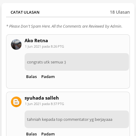
18 Ulasan
CATAT ULASAN
* Please Don't Spam Here. All the Comments are Reviewed by Admin.
Ako Retna
1 Jun 2021 pada 8:26 PTG
congrats utk semua :)
Balas
Padam
syuhada salleh
1 Jun 2021 pada 8:37 PTG
tahniah kepada top commentator yg berjayaaa
Balas
Padam