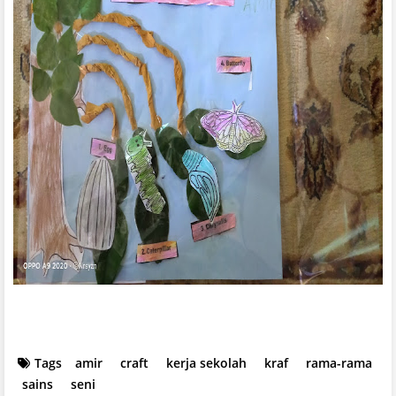
Tags
amir
craft
kerja sekolah
kraf
rama-rama
sains
seni