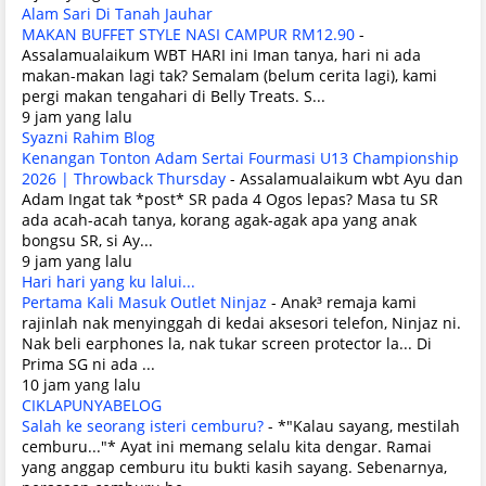
Alam Sari Di Tanah Jauhar
MAKAN BUFFET STYLE NASI CAMPUR RM12.90
-
Assalamualaikum WBT HARI ini Iman tanya, hari ni ada
makan-makan lagi tak? Semalam (belum cerita lagi), kami
pergi makan tengahari di Belly Treats. S...
9 jam yang lalu
Syazni Rahim Blog
Kenangan Tonton Adam Sertai Fourmasi U13 Championship
2026 | Throwback Thursday
-
Assalamualaikum wbt Ayu dan
Adam Ingat tak *post* SR pada 4 Ogos lepas? Masa tu SR
ada acah-acah tanya, korang agak-agak apa yang anak
bongsu SR, si Ay...
9 jam yang lalu
Hari hari yang ku lalui...
Pertama Kali Masuk Outlet Ninjaz
-
Anak³ remaja kami
rajinlah nak menyinggah di kedai aksesori telefon, Ninjaz ni.
Nak beli earphones la, nak tukar screen protector la... Di
Prima SG ni ada ...
10 jam yang lalu
CIKLAPUNYABELOG
Salah ke seorang isteri cemburu?
-
*"Kalau sayang, mestilah
cemburu..."* Ayat ini memang selalu kita dengar. Ramai
yang anggap cemburu itu bukti kasih sayang. Sebenarnya,