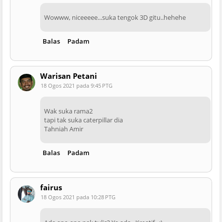
Wowww, niceeeee...suka tengok 3D gitu..hehehe
Balas
Padam
Warisan Petani
18 Ogos 2021 pada 9:45 PTG
Wak suka rama2
tapi tak suka caterpillar dia
Tahniah Amir
Balas
Padam
fairus
18 Ogos 2021 pada 10:28 PTG