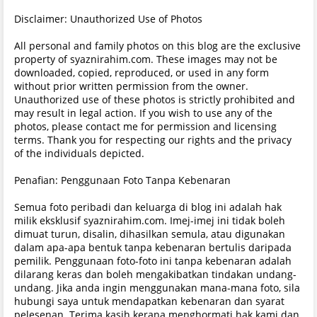
Disclaimer: Unauthorized Use of Photos
All personal and family photos on this blog are the exclusive
property of syaznirahim.com. These images may not be
downloaded, copied, reproduced, or used in any form
without prior written permission from the owner.
Unauthorized use of these photos is strictly prohibited and
may result in legal action. If you wish to use any of the
photos, please contact me for permission and licensing
terms. Thank you for respecting our rights and the privacy
of the individuals depicted.
Penafian: Penggunaan Foto Tanpa Kebenaran
Semua foto peribadi dan keluarga di blog ini adalah hak
milik eksklusif syaznirahim.com. Imej-imej ini tidak boleh
dimuat turun, disalin, dihasilkan semula, atau digunakan
dalam apa-apa bentuk tanpa kebenaran bertulis daripada
pemilik. Penggunaan foto-foto ini tanpa kebenaran adalah
dilarang keras dan boleh mengakibatkan tindakan undang-
undang. Jika anda ingin menggunakan mana-mana foto, sila
hubungi saya untuk mendapatkan kebenaran dan syarat
pelesenan. Terima kasih kerana menghormati hak kami dan