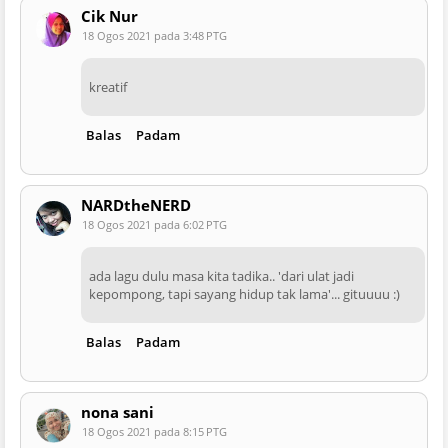
Cik Nur
18 Ogos 2021 pada 3:48 PTG
kreatif
Balas
Padam
NARDtheNERD
18 Ogos 2021 pada 6:02 PTG
ada lagu dulu masa kita tadika.. 'dari ulat jadi
kepompong, tapi sayang hidup tak lama'... gituuuu :)
Balas
Padam
nona sani
18 Ogos 2021 pada 8:15 PTG