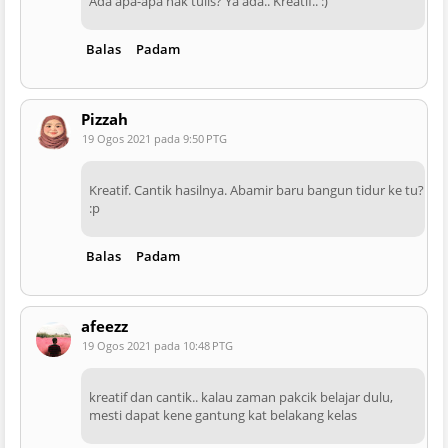
Ada apa-apa nak tulis? Ya ada.. Kreatif.. :)
Balas
Padam
Pizzah
19 Ogos 2021 pada 9:50 PTG
Kreatif. Cantik hasilnya. Abamir baru bangun tidur ke tu?
:p
Balas
Padam
afeezz
19 Ogos 2021 pada 10:48 PTG
kreatif dan cantik.. kalau zaman pakcik belajar dulu,
mesti dapat kene gantung kat belakang kelas