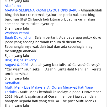
4 jam yang lalu
Ako Retna
MAKAN² SEMPENA RASMI LAYOUT OPIS BARU
-
Alhamdulilah
blog dah back to normal. Syukur tak perlu nak buat blog
baru kan 🤲😅 Ok lunch tadi kitorang buat makan makan
sempena rasmi tukat layout opi...
5 jam yang lalu
Warisan Petani
Buah Duku Johor
-
Salam bertani. Ada beberapa pokok duku
johor yang sedang berbuah ranum di dusun WP.
Sebahangiannya wak dah tuai dan ada sebahagian lagi
menunggu anak-an...
5 jam yang lalu
Blog Begins At Forty
August 6, 2026
-
Apalah yang kau tulis tu? Carwas? Carway?
*Car wash* jauh sekali..! Aaahh! Lantaklah! Nah! Janji kereta
uncle bersih..!
5 jam yang lalu
Denaihati
Mufti Menk Live Malaysia: Al-Quran Merawat Hati Yang
Terluka
-
Mufti Menk kembali ke Malaysia pada 1 November
2026. Hayati bagaimana al-Quran memberi jawapan dan
harapan kepada hati yang terluka. The post Mufti Menk L...
6 jam yang lalu