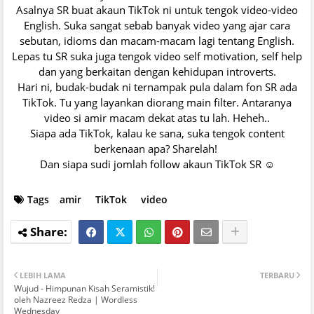
Asalnya SR buat akaun TikTok ni untuk tengok video-video
English. Suka sangat sebab banyak video yang ajar cara
sebutan, idioms dan macam-macam lagi tentang English.
Lepas tu SR suka juga tengok video self motivation, self help
dan yang berkaitan dengan kehidupan introverts.
Hari ni, budak-budak ni ternampak pula dalam fon SR ada
TikTok. Tu yang layankan diorang main filter. Antaranya
video si amir macam dekat atas tu lah. Heheh..
Siapa ada TikTok, kalau ke sana, suka tengok content
berkenaan apa? Sharelah!
Dan siapa sudi jomlah follow akaun TikTok SR ☺️
Tags
amir
TikTok
video
LEBIH LAMA
TERBARU
Wujud - Himpunan Kisah Seramistik!
oleh Nazreez Redza | Wordless
Wednesday