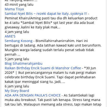
43 minit yang lalu
Mama Tisya
Sambal Nyet Bilis ~ rezeki dapat ke Italy..syoknya !!!
-
Peminat KhairulAming pasti tau dia dh keluarkan product
ke-4 iaitu *Sambal Nyet Bilis* spt last year dia ada buat
giveaway..kalini ke Italy plak mak...
4 jam yang lalu
AMIE'S
Sembang Kosong
-
Bismillahirrahanirrahim. Hari ini
bertugas di ladang. Ada latihan kawad kaki unit beruniform.
Mungkin warga ladang sudah terlalu penat sebab tidak
pernah ...
5 jam yang lalu
Blog Sihatimerahjambu
Raikan Birthday Encik Suami di Manshor Coffee
-
*30 Jun
2026* | Ikut perancangannya malam tu nak pergi makan
celebrate birthday Encik Suami. Tapi dapat perkhabaran
kakak ipar meninggal siang tu. Jadi, ...
6 jam yang lalu
My Story Board
ADA APA DENGAN PAULA'S CHOICE
-
As SalamSekali lagi
muka aku breakout. Tak pasti lah kenapa. Stress tang mana
tak tau lah. Walaupun memang ada stress, tapi makan tetap