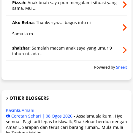
Pizzah:
Anak buah saya pun mengalami situasi yang
sama. Mu ...
Ako Retna:
Thanks syaz... bagus info ni
Sama la m ...
shaizhar:
Samalah macam anak saya yang umur 9
tahun ni. ada ...
Powered by
Sneeit
OTHER BLOGGERS
KasihkuAmani
📷 Coretan Sehari | 08 Ogos 2026
-
Assalamualaikum.. Hye
semua.. Pagi tadi lepas briskwalk, Sha keluar berdua dengan
Amani.. Sarapan dan terus cari barang rumah.. Mula-mula
ke Tanjung Malim ...