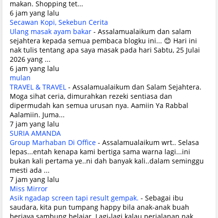
makan. Shopping tet...
6 jam yang lalu
Secawan Kopi, Sekebun Cerita
Ulang masak ayam bakar
-
Assalamualaikum dan salam
sejahtera kepada semua pembaca blogku ini... 😊 Hari ini
nak tulis tentang apa saya masak pada hari Sabtu, 25 Julai
2026 yang ...
6 jam yang lalu
mulan
TRAVEL & TRAVEL
-
Assalamualaikum dan Salam Sejahtera.
Moga sihat ceria, dimurahkan rezeki sentiasa dan
dipermudah kan semua urusan nya. Aamiin Ya Rabbal
Aalamiin. Juma...
7 jam yang lalu
SURIA AMANDA
Group Marhaban Di Office
-
Assalamualaikum wrt.. Selasa
lepas...entah kenapa kami bertiga sama warna lagi...ini
bukan kali pertama ye..ni dah banyak kali..dalam seminggu
mesti ada ...
7 jam yang lalu
Miss Mirror
Asik ngadap screen tapi result gempak.
-
Sebagai ibu
saudara, kita pun tumpang happy bila anak-anak buah
berjaya sambung belajar. Lagi-lagi kalau perjalanan nak