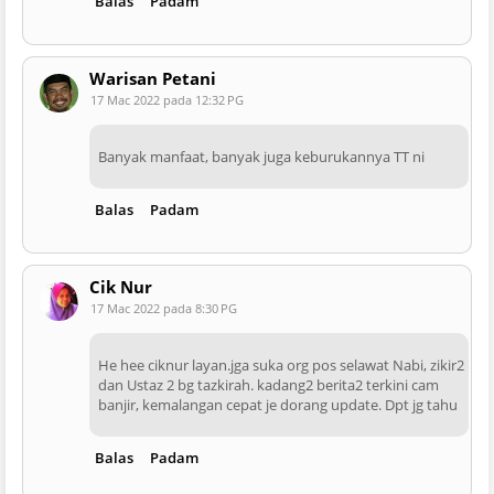
Balas
Padam
Warisan Petani
17 Mac 2022 pada 12:32 PG
Banyak manfaat, banyak juga keburukannya TT ni
Balas
Padam
Cik Nur
17 Mac 2022 pada 8:30 PG
He hee ciknur layan.jga suka org pos selawat Nabi, zikir2
dan Ustaz 2 bg tazkirah. kadang2 berita2 terkini cam
banjir, kemalangan cepat je dorang update. Dpt jg tahu
Balas
Padam