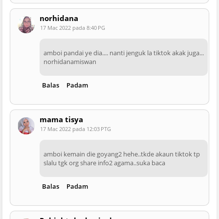
norhidana
17 Mac 2022 pada 8:40 PG
amboi pandai ye dia.... nanti jenguk la tiktok akak juga...
norhidanamiswan
Balas
Padam
mama tisya
17 Mac 2022 pada 12:03 PTG
amboi kemain die goyang2 hehe..tkde akaun tiktok tp
slalu tgk org share info2 agama..suka baca
Balas
Padam