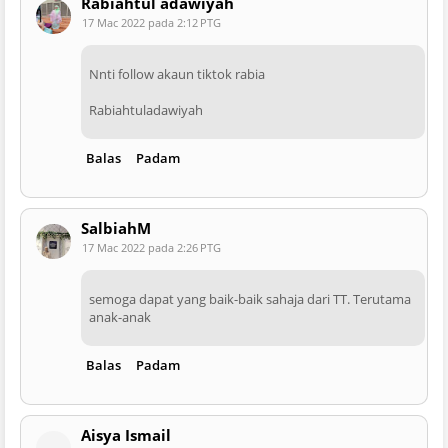
Rabiahtul adawiyah
17 Mac 2022 pada 2:12 PTG
Nnti follow akaun tiktok rabia
Rabiahtuladawiyah
Balas
Padam
SalbiahM
17 Mac 2022 pada 2:26 PTG
semoga dapat yang baik-baik sahaja dari TT. Terutama
anak-anak
Balas
Padam
Aisya Ismail