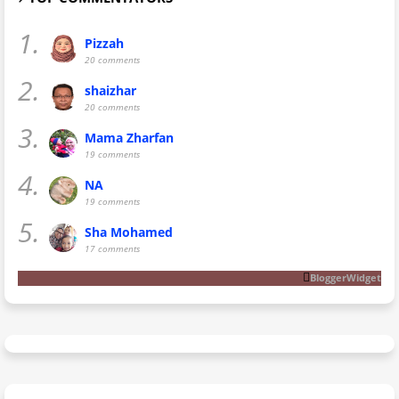
1.
Pizzah
20 comments
2.
shaizhar
20 comments
3.
Mama Zharfan
19 comments
4.
NA
19 comments
5.
Sha Mohamed
17 comments
BloggerWidget