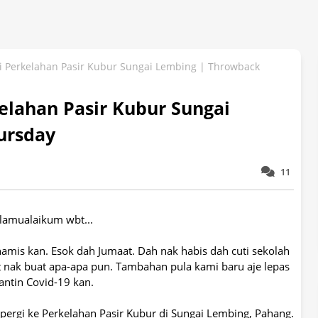
 Perkelahan Pasir Kubur Sungai Lembing | Throwback
lahan Pasir Kubur Sungai
ursday
11
lamualaikum wbt...
 Khamis kan. Esok dah Jumaat. Dah nak habis dah cuti sekolah
t nak buat apa-apa pun. Tambahan pula kami baru aje lepas
antin Covid-19 kan.
 pergi ke Perkelahan Pasir Kubur di Sungai Lembing, Pahang.