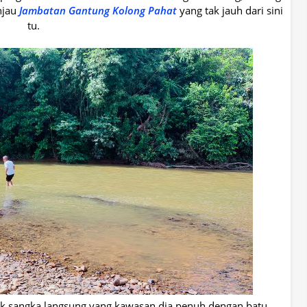
njau
Jambatan Gantung Kolong Pahat
yang tak jauh dari sini
tu.
tak sangka langsung yang kawasan dia penuh dengan batu