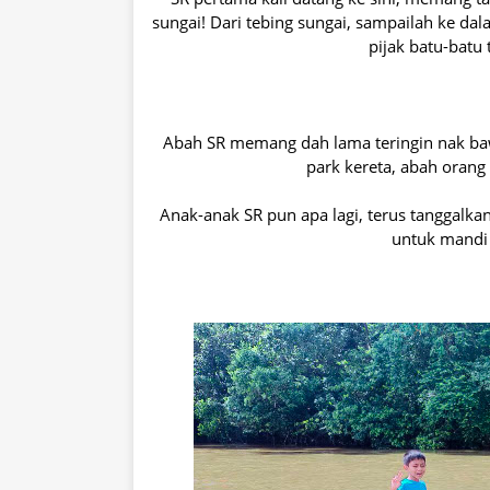
sungai! Dari tebing sungai, sampailah ke da
pijak batu-batu 
Abah SR memang dah lama teringin nak bawa 
park kereta, abah oran
Anak-anak SR pun apa lagi, terus tanggalka
untuk mandi 