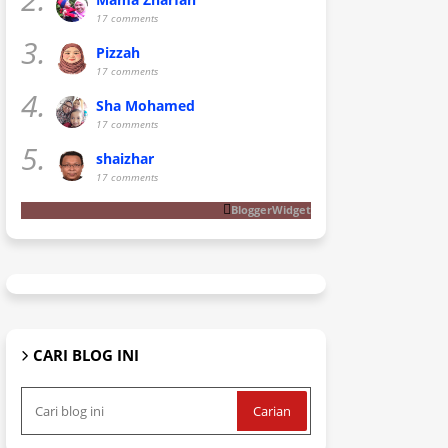
17 comments
3.
Pizzah
17 comments
4.
Sha Mohamed
17 comments
5.
shaizhar
17 comments
BloggerWidget
CARI BLOG INI