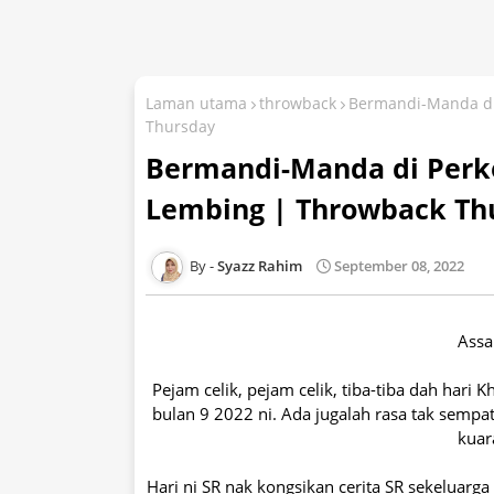
Laman utama
throwback
Bermandi-Manda di
Thursday
Bermandi-Manda di Perke
Lembing | Throwback Th
Syazz Rahim
September 08, 2022
Assa
Pejam celik, pejam celik, tiba-tiba dah hari
bulan 9 2022 ni. Ada jugalah rasa tak sempa
kuar
Hari ni SR nak kongsikan cerita SR sekeluarga