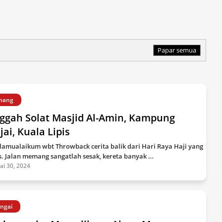
Papar semua
nang
nggah Solat Masjid Al-Amin, Kampung
jai, Kuala Lipis
lamualaikum wbt Throwback cerita balik dari Hari Raya Haji yang
s. Jalan memang sangatlah sesak, kereta banyak …
lai 30, 2024
ngai