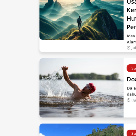
Us
Ke
Hu
Pe
Idea
Alam
Ju
Su
Do
Dala
dahu
Og
Su