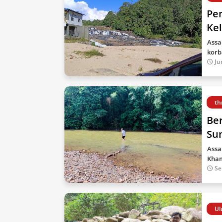
Pe
Ke
Assa
korb
Ju
th
Be
Su
Assa
Kham
Se
Ul