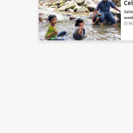
Cel
Sala
week
Ma