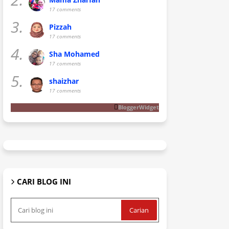
17 comments
3.
Pizzah
17 comments
4.
Sha Mohamed
17 comments
5.
shaizhar
17 comments
BloggerWidget
CARI BLOG INI