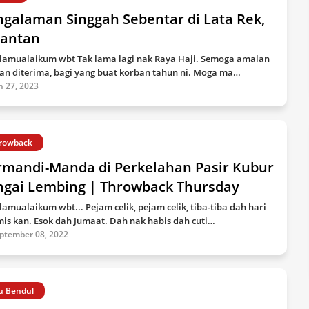
ngalaman Singgah Sebentar di Lata Rek,
lantan
lamualaikum wbt Tak lama lagi nak Raya Haji. Semoga amalan
an diterima, bagi yang buat korban tahun ni. Moga ma…
n 27, 2023
rowback
rmandi-Manda di Perkelahan Pasir Kubur
ngai Lembing | Throwback Thursday
lamualaikum wbt... Pejam celik, pejam celik, tiba-tiba dah hari
is kan. Esok dah Jumaat. Dah nak habis dah cuti…
ptember 08, 2022
u Bendul