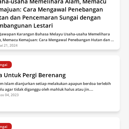
aha-usaha Memelihara Alam, Memacu
majuan: Cara Mengawal Penebangan
tan dan Pencemaran Sungai dengan
mbangunan Lestari
 Jawapan Karangan Bahasa Melayu Usaha-usaha Memelihara
, Memacu Kemajuan: Cara Mengawal Penebangan Hutan dan …
lai 21, 2024
ngai
a Untuk Pergi Berenang
m Islam dianjurkan setiap melakukan apapun berdoa terlebih
lu agar tidak diganggu oleh mahluk halus atau jin.…
os 04, 2023
ngai