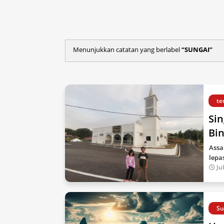
Menunjukkan catatan yang berlabel
SUNGAI
te
Si
Bin
Assa
lepa
Ju
Su