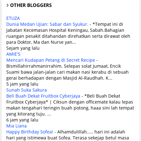
OTHER BLOGGERS
ETUZA
Dunia Medan Ujian: Sabar dan Syukur.
-
*Tempat ini di
Jabatan Kecemasan Hospital Keningau, Sabah.Bahagian
ruangan pesakit ditahandan direhatkan serta dirawat oleh
para Doktor, Ma dan Nurse yan...
Sejam yang lalu
AMIE'S
Mencari Kudapan Petang di Secret Recipe
-
Bismillahirrahmanirrahim. Selepas solat Jumaat, Encik
Suami bawa jalan-jalan cari makan nasi kerabu di sebuah
gerai berhadapan dengan Masjid Al-Raudhah. K...
5 jam yang lalu
Sunah Suka Sakura
Beli Buah Dekat Fruitbox Cyberjaya
-
*Beli Buah Dekat
Fruitbox Cyberjaya* | Ciksun dengan officemate kalau lepas
makan tengahari teringin buah potong, haaa sini lah tempat
yang kitorang tuju. ...
6 jam yang lalu
Mia Liana
Happy Birthday Sofea!
-
Alhamdulillah..... hari ini adalah
hari yang istimewa buat Sofea. Terasa sekejap betul masa