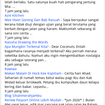
telah berlaku. Satu-satunya buah hati pengarang jantung
Mia. ...
7 jam yang lalu
Azie Kitchen
Mee Hoon Goreng Dan Bab Rasuah
-
Saya bersyukur sangat
kerana tidak diuji dengan ujian yang berat terutama yang
berkait dengan jalan yang haram. Maklumlah sekarang di
sana sini cerita ...
7 jam yang lalu
Nasuha Drawing the Words
Apa Mungkin Terkenal Kita?
-
Dear Coconuts, Entah
bagaimana rasanya menjadi terkenal? Aku pernah merasa
seketika dahulu. Namun aku ingin mengembalikan nostalgia
aku sebagai seorang yan...
8 jam yang lalu
Rawiwa
Makan Malam Di Hock Kee Kopitiam
-
Cerita hari Ahad.
Seharian di rumah lemau betul walau pagi ibu dan Kak
Widad keluar briskwalk. Petang ibu kumpulkan daun kelapa
kering dan bakar. Lepastu...
9 jam yang lalu
Blog Sihatimerahjambu
Renew Pasport Online Lebih Mudah
-
*Jun 2026* | Bulan
Mei yang lepas, adik ipar rancang nak jalan-jalan ke Batam.