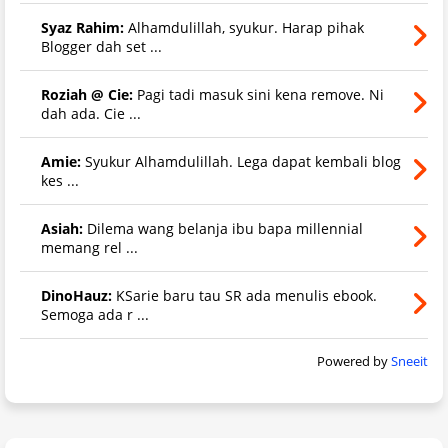
Syaz Rahim:
Alhamdulillah, syukur. Harap pihak
Blogger dah set ...
Roziah @ Cie:
Pagi tadi masuk sini kena remove. Ni
dah ada. Cie ...
Amie:
Syukur Alhamdulillah. Lega dapat kembali blog
kes ...
Asiah:
Dilema wang belanja ibu bapa millennial
memang rel ...
DinoHauz:
KSarie baru tau SR ada menulis ebook.
Semoga ada r ...
Powered by
Sneeit