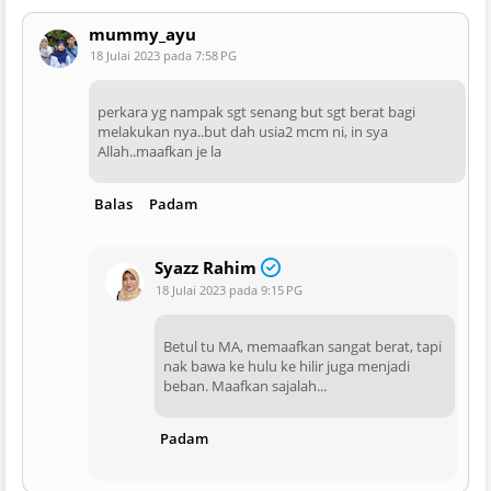
mummy_ayu
18 Julai 2023 pada 7:58 PG
perkara yg nampak sgt senang but sgt berat bagi
melakukan nya..but dah usia2 mcm ni, in sya
Allah..maafkan je la
Balas
Padam
Syazz Rahim
18 Julai 2023 pada 9:15 PG
Betul tu MA, memaafkan sangat berat, tapi
nak bawa ke hulu ke hilir juga menjadi
beban. Maafkan sajalah...
Padam