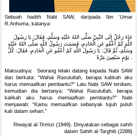
Sebuah hadith Nabi SAW, daripada Ibn ‘Umar
R.Anhuma, katanya:
جَاءَ رَجُلٌ إِلَى النَّبِيِّ صَلَّى اللهُ عَلَيْهِ وَسَلَّمَ، فَقَالَ: يَا رَسُولَ
اللَّهِ كَمْ أَعْفُو عَنِ الْخَادِمِ، فَصَمَتَ رَسُولُ اللَّهِ صَلَّى اللهُ عَلَيْهِ
وَسَلَّمَ، ثُمَّ قَالَ: يَا رَسُولَ اللَّهِ كَمْ أَعْفُو عَنِ الْخَادِمِ، فَقَالَ:‏ كُلَّ
يَوْمٍ سَبْعِينَ مَرَّةً .
Maksudnya: Seorang lelaki datang kepada Nabi SAW
dan berkata: “Wahai Rasulullah, berapa kalikah aku
harus memaafkan pembantu?” Lalu Nabi SAW terdiam,
kemudian dia bertanya: “Wahai Rasulullah, berapa
kalikah aku harus memaafkan pembantu?” Nabi
menjawab: “Kamu memaafkan sebanyak tujuh puluh
kali dalam sehari.”
Riwayat al-Tirmizi (1949). Dinyatakan sebagai sahih
dalam Sahih al-Targhib (2289)