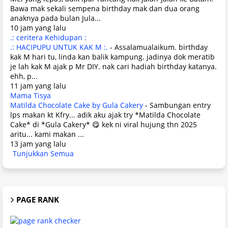
Bawa mak sekali sempena birthday mak dan dua orang
anaknya pada bulan Jula...
10 jam yang lalu
.: ceritera Kehidupan :
.: HACIPUPU UNTUK KAK M :.
-
Assalamualaikum. birthday
kak M hari tu, linda kan balik kampung. jadinya dok meratib
je lah kak M ajak p Mr DIY. nak cari hadiah birthday katanya.
ehh, p...
11 jam yang lalu
Mama Tisya
Matilda Chocolate Cake by Gula Cakery
-
Sambungan entry
lps makan kt Kfry... adik aku ajak try *Matilda Chocolate
Cake* di *Gula Cakery* 😋 kek ni viral hujung thn 2025
aritu... kami makan ...
13 jam yang lalu
Tunjukkan Semua
PAGE RANK