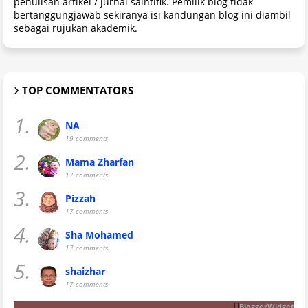
penulisan artikel / jurnal saintifik. Pemilik blog tidak
bertanggungjawab sekiranya isi kandungan blog ini diambil
sebagai rujukan akademik.
TOP COMMENTATORS
1.
NA
19 comments
2.
Mama Zharfan
17 comments
3.
Pizzah
17 comments
4.
Sha Mohamed
17 comments
5.
shaizhar
17 comments
BloggerWidget