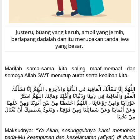
Justeru, buang yang keruh, ambil yang jernih,
berlapang dadalah dan itu merupakan tanda jiwa
yang besar.
Marilah sama-sama kita saling maaf-memaaf dan
semoga Allah SWT menutup aurat serta keaiban kita.
اللَّهُمَّ إِنَّا نَسْأَلُكَ الْعَافِيَةَ في الدُّنْيَا وَالآخِرَةِ ، اللَّهُمَّ إِنَّا نَسْأَلُكَ
الْعَفْوَ وَالْعَافِيَةَ فِي دِيْنِنَا وَدُنْيَانَا وَأَهْلِنَا وَمَالِنَا، اللَّهُمَّ اسْتُرْ
عَوْرَاتِنَا وَآمِنْ رَوْعَاتِنَا ، اللَّهُمَّ احْفَظْنَا مِنْ بيْنَ أَيْدِيْنَا وَمِنْ خَلْفِنَا
وَعَنْ أَيْمَانِنَا وَعَنْ شَمَائِلَنَا وَمِنْ فَوْقِنَا ، وَنَعُوذُ بِعَظَمَتِكَ أَنْ نُغْتَالَ
مِنْ تَحْتِنَا
Maksudnya:
“Ya Allah, sesungguhnya kami memohon
pada-Mu keampunan dan keselamatan (afiyat) di dunia