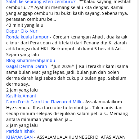
Salah ke seorang isteri cemburu?
-
*"Kalau sayang, mestilah
cemburu..."* Ayat ini memang selalu kita dengar. Ramai
yang anggap cemburu itu bukti kasih sayang. Sebenarnya,
perasaan cemburu be...
43 minit yang lalu
Dapur Cik- Nur
Ronda kuala lumpur
-
Coretan kenangan Ahad , dua kakak
ciknur dari Perak dan adik lelaki dari Penang dtg Kl ziarah
adik bungsu kat HKL. Berkumpul lah kami 5 beradik Ad...
Sejam yang lalu
Blog Sihatimerahjambu
Gagal Derma Darah
-
*Jun 2026* | Kali terakhir kami sama-
sama bulan Mac yang lepas. Jadi, bulan Jun dah boleh
derma darah lagi sebab dah cukup 3 bulan gap. Sebelum
derma say...
2 jam yang lalu
KasihkuAmani
Farm Fresh Taro Ube Flavoured Milk
-
Assalamualaikum..
Hye semua.. Rasa taro ube tu lembut ja.. Tak manis dan
sedap minum selepas disejukkan salam peti ais.. Memang
antara minuman yang akan ja...
2 jam yang lalu
Paridah ishak
KHAYANGAN
-
ASSALAMUALAIKUMNEGERI DI ATAS AWAN