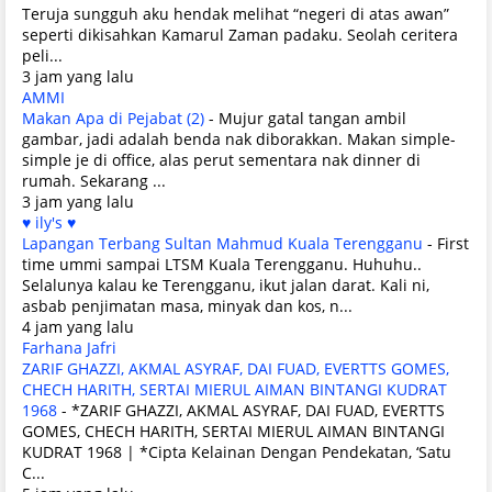
Teruja sungguh aku hendak melihat “negeri di atas awan”
seperti dikisahkan Kamarul Zaman padaku. Seolah ceritera
peli...
3 jam yang lalu
AMMI
Makan Apa di Pejabat (2)
-
Mujur gatal tangan ambil
gambar, jadi adalah benda nak diborakkan. Makan simple-
simple je di office, alas perut sementara nak dinner di
rumah. Sekarang ...
3 jam yang lalu
♥ ily's ♥
Lapangan Terbang Sultan Mahmud Kuala Terengganu
-
First
time ummi sampai LTSM Kuala Terengganu. Huhuhu..
Selalunya kalau ke Terengganu, ikut jalan darat. Kali ni,
asbab penjimatan masa, minyak dan kos, n...
4 jam yang lalu
Farhana Jafri
ZARIF GHAZZI, AKMAL ASYRAF, DAI FUAD, EVERTTS GOMES,
CHECH HARITH, SERTAI MIERUL AIMAN BINTANGI KUDRAT
1968
-
*ZARIF GHAZZI, AKMAL ASYRAF, DAI FUAD, EVERTTS
GOMES, CHECH HARITH, SERTAI MIERUL AIMAN BINTANGI
KUDRAT 1968 | *Cipta Kelainan Dengan Pendekatan, ‘Satu
C...