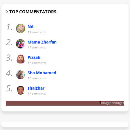
TOP COMMENTATORS
1.
NA
19 comments
2.
Mama Zharfan
17 comments
3.
Pizzah
17 comments
4.
Sha Mohamed
17 comments
5.
shaizhar
17 comments
BloggerWidget