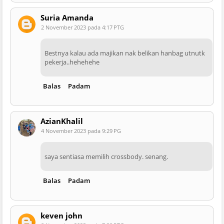
Suria Amanda
2 November 2023 pada 4:17 PTG
Bestnya kalau ada majikan nak belikan hanbag utnutk
pekerja..hehehehe
Balas
Padam
AzianKhalil
4 November 2023 pada 9:29 PG
saya sentiasa memilih crossbody. senang.
Balas
Padam
keven john