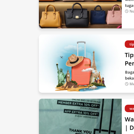
tuga
No
ti
Tip
Pe
Baga
beka
Me
wa
Wat
| D