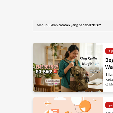
Menunjukkan catatan yang berlabel
BEG
ti
Be
Wa
Bila
kada
Me
pe