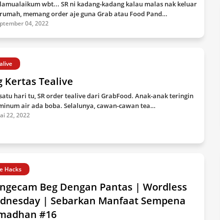
lamualaikum wbt... SR ni kadang-kadang kalau malas nak keluar
 rumah, memang order aje guna Grab atau Food Pand…
ptember 04, 2022
alive
 Kertas Tealive
satu hari tu, SR order tealive dari GrabFood. Anak-anak teringin
minum air ada boba. Selalunya, cawan-cawan tea…
lai 22, 2022
fe Hacks
ngecam Beg Dengan Pantas | Wordless
dnesday | Sebarkan Manfaat Sempena
madhan #16