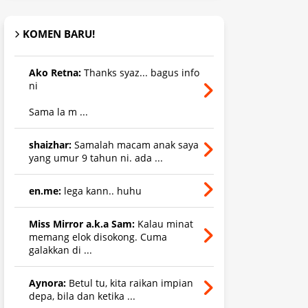
KOMEN BARU!
Ako Retna:
Thanks syaz... bagus info
ni
Sama la m ...
shaizhar:
Samalah macam anak saya
yang umur 9 tahun ni. ada ...
en.me:
lega kann.. huhu
Miss Mirror a.k.a Sam:
Kalau minat
memang elok disokong. Cuma
galakkan di ...
Aynora:
Betul tu, kita raikan impian
depa, bila dan ketika ...