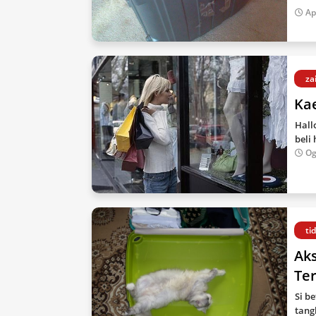
Ap
za
Ka
Hall
beli
Og
ti
Ak
Te
Si b
tang