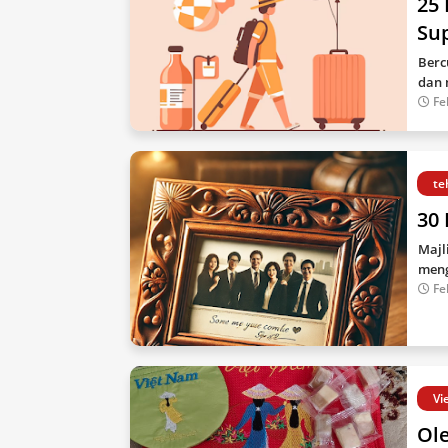
25 
Su
Berc
dan 
Fe
te
30 
Majl
meng
Fe
Vi
Ole