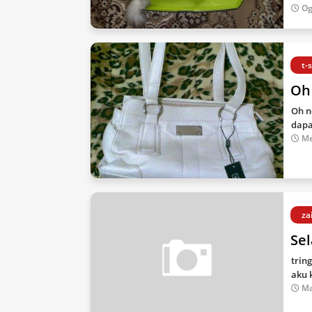
Og
t-
Oh
Oh n
dapa
Me
za
Sel
trin
aku 
Ma