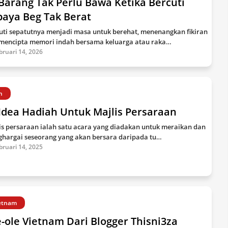
Barang Tak Perlu Bawa Ketika Bercuti
paya Beg Tak Berat
uti sepatutnya menjadi masa untuk berehat, menenangkan fikiran
mencipta memori indah bersama keluarga atau raka…
bruari 14, 2026
h
Idea Hadiah Untuk Majlis Persaraan
is persaraan ialah satu acara yang diadakan untuk meraikan dan
hargai seseorang yang akan bersara daripada tu…
bruari 14, 2025
etnam
-ole Vietnam Dari Blogger Thisni3za