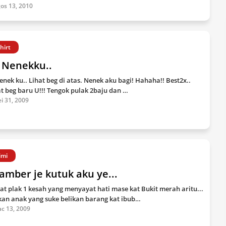
os 13, 2010
shirt
 Nenekku..
enek ku.. Lihat beg di atas. Nenek aku bagi! Hahaha!! Best2x..
t beg baru U!!! Tengok pulak 2baju dan …
i 31, 2009
imi
amber je kutuk aku ye...
gat plak 1 kesah yang menyayat hati mase kat Bukit merah aritu...
kan anak yang suke belikan barang kat ibub…
c 13, 2009