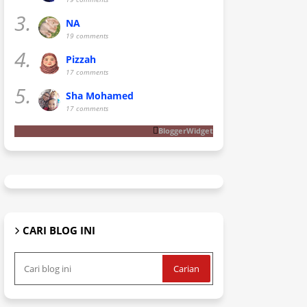
3.
NA
19 comments
4.
Pizzah
17 comments
5.
Sha Mohamed
17 comments
BloggerWidget
CARI BLOG INI