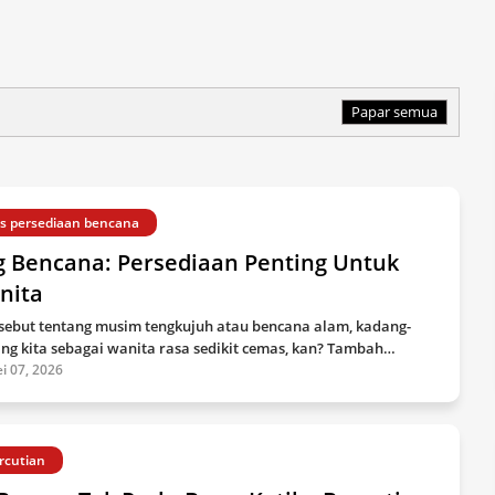
Papar semua
ps persediaan bencana
g Bencana: Persediaan Penting Untuk
nita
 sebut tentang musim tengkujuh atau bencana alam, kadang-
ng kita sebagai wanita rasa sedikit cemas, kan? Tambah…
i 07, 2026
rcutian