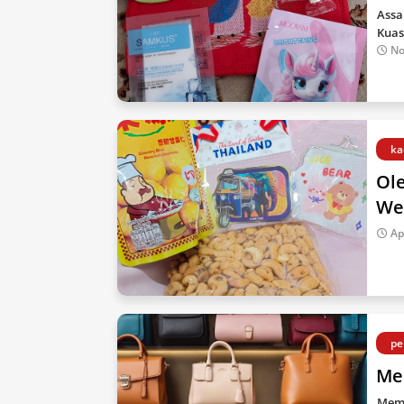
Assa
Kuas
No
ka
Ole
We
Ap
pe
Me
Memi