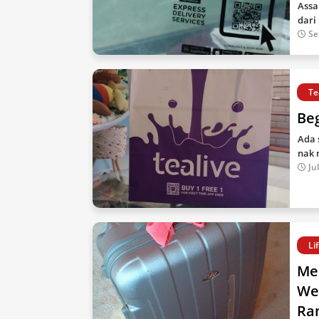
Assa
dari
Se
Te
Beg
Ada 
nak 
Ju
Li
Me
We
Ra