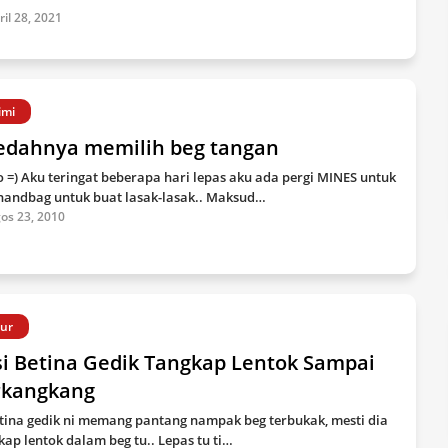
ril 28, 2021
imi
edahnya memilih beg tangan
o =) Aku teringat beberapa hari lepas aku ada pergi MINES untuk
 handbag untuk buat lasak-lasak.. Maksud…
os 23, 2010
dur
si Betina Gedik Tangkap Lentok Sampai
rkangkang
etina gedik ni memang pantang nampak beg terbukak, mesti dia
kap lentok dalam beg tu.. Lepas tu ti…