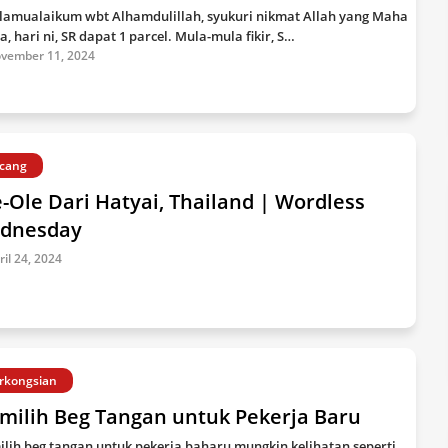
lamualaikum wbt Alhamdulillah, syukuri nikmat Allah yang Maha
a, hari ni, SR dapat 1 parcel. Mula-mula fikir, S…
vember 11, 2024
cang
-Ole Dari Hatyai, Thailand | Wordless
dnesday
ril 24, 2024
rkongsian
milih Beg Tangan untuk Pekerja Baru
lih beg tangan untuk pekerja baharu mungkin kelihatan seperti